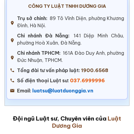
CÔNG TY LUẬT TNHH DƯƠNG GIA
Trụ sở chính:
89 Tô Vĩnh Diện, phường Khương
Đình, Hà Nội.
Chi nhánh Đà Nẵng:
141 Diệp Minh Châu,
phường Hoà Xuân, Đà Nẵng.
Chi nhánh TPHCM:
161A Đào Duy Anh, phường
Đức Nhuận, TPHCM.
Tổng đài tư vấn pháp luật:
1900.6568
Số điện thoại Luật sư:
037.6999996
Email:
luatsu@luatduonggia.vn
Đội ngũ Luật sư, Chuyên viên của
Luật
Dương Gia