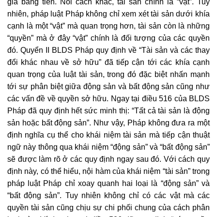
giá bằng tiền. Nói cách khác, tài sản chính là “vật”. Tuy
nhiên, pháp luật Pháp không chỉ xem xét tài sản dưới khía
cạnh là một “vật” mà quan trọng hơn, tài sản còn là những
“quyền” mà ở đây “vật” chính là đối tượng của các quyền
đó. Quyển II BLDS Pháp quy định về “Tài sản và các thay
đổi khác nhau về sở hữu” đã tiếp cận tới các khía cạnh
quan trọng của luật tài sản, trong đó đặc biệt nhấn mạnh
tới sự phân biệt giữa động sản và bất động sản cũng như
các vấn đề về quyền sở hữu. Ngay tại điều 516 của BLDS
Pháp đã quy định hết sức minh thị: “Tất cả tài sản là động
sản hoặc bất động sản”. Như vậy, Pháp không đưa ra một
định nghĩa cụ thể cho khái niệm tài sản mà tiếp cận thuật
ngữ này thông qua khái niệm “động sản” và “bất động sản”
sẽ được làm rõ ở các quy định ngay sau đó. Với cách quy
định này, có thể hiểu, nội hàm của khái niệm “tài sản” trong
pháp luật Pháp chỉ xoay quanh hai loại là “động sản” và
“bất động sản”. Tuy nhiên không chỉ có các vật mà các
quyền tài sản cũng chịu sự chi phối chung của cách phân