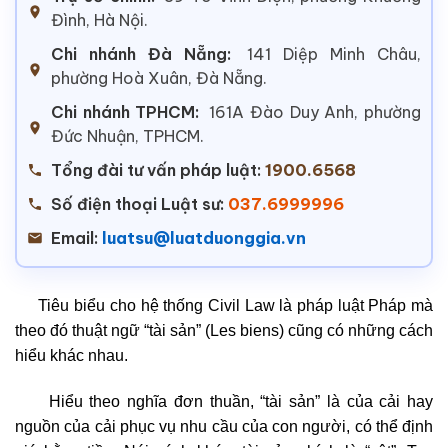
Đình, Hà Nội.
Chi nhánh Đà Nẵng:
141 Diệp Minh Châu,
phường Hoà Xuân, Đà Nẵng.
Chi nhánh TPHCM:
161A Đào Duy Anh, phường
Đức Nhuận, TPHCM.
Tổng đài tư vấn pháp luật:
1900.6568
Số điện thoại Luật sư:
037.6999996
Email:
luatsu@luatduonggia.vn
Tiêu biểu cho hệ thống Civil Law là pháp luật Pháp mà
theo đó thuật ngữ “tài sản” (Les biens) cũng có những cách
hiểu khác nhau.
Hiểu theo nghĩa đơn thuần, “tài sản” là của cải hay
nguồn của cải phục vụ nhu cầu của con người, có thể định