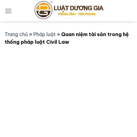
Bỏ
qua
nội
dung
Trang chủ
»
Pháp luật
»
Quan niệm tài sản trong hệ
thống pháp luật Civil Law