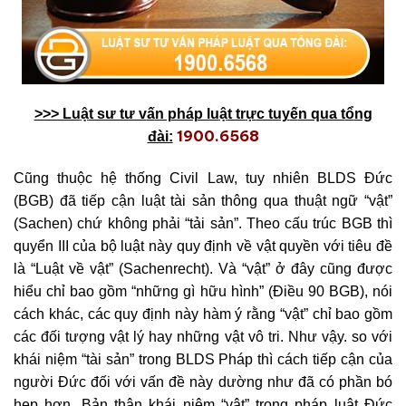
>>> Lu
ậ
t sư tư v
ấ
n pháp lu
ậ
t tr
ự
c tuy
ế
n qua t
ổ
ng
1900.6568
đài:
Cũng thuộc hệ thống Civil Law, tuy nhiên BLDS Đức
(BGB) đã tiếp cận luật tài sản thông qua thuật ngữ “vật”
(Sachen) chứ không phải “tải sản”. Theo cấu trúc BGB thì
quyển III của bộ luật này quy định về vật quyền với tiêu đề
là “Luật về vật” (Sachenrecht). Và “vật” ở đây cũng được
hiểu chỉ bao gồm “những gì hữu hình” (Điều 90 BGB), nói
cách khác, các quy định này hàm ý rằng “vật” chỉ bao gồm
các đối tượng vật lý hay những vật vô tri. Như vậy. so với
khái niệm “tài sản” trong BLDS Pháp thì cách tiếp cận của
người Đức đối với vấn đề này dường như đã có phần bó
hẹp hơn. Bản thân khái niệm “vật” trong pháp luật Đức