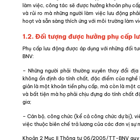
làm việc, công tác sẽ được hưởng khoản phụ cấ
và rủi ro mà những người làm việc lưu động phải 
hoạt và sẵn sàng thích ứng với môi trường làm v
1.2. Đối tượng được hưởng phụ cấp l
Phụ cấp lưu động được áp dụng với những đối t
BNV:
– Những người phải thường xuyên thay đổi địa 
không ổn định do tính chất, đặc điểm của nghề
giản là một khoản tiền phụ cấp, mà còn là một 
và bất tiện mà họ phải chịu đựng do tính chất
gia;
– Cán bộ, công chức (kể cả công chức dự bị), viê
việc thuộc biên chế trả lương của các đơn vị sự
Khoản 2 Mục II Thông tư 06/2005/TT-BNV quy đ