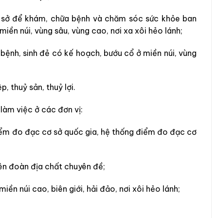
ơ sở để khám, chữa bệnh và chăm sóc sức khỏe ban
iền núi, vùng sâu, vùng cao, nơi xa xôi hẻo lánh;
h bệnh, sinh đẻ có kế hoạch, bướu cổ ở miền núi, vùng
, thuỷ sản, thuỷ lợi.
 làm việc ở các đơn vị:
iểm đo đạc cơ sở quốc gia, hệ thống điểm đo đạc cơ
iên đoàn địa chất chuyên đề;
iền núi cao, biên giới, hải đảo, nơi xôi hẻo lánh;