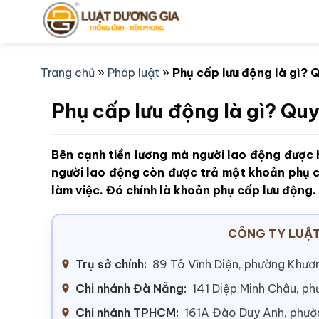
Bỏ
qua
nội
dung
Trang chủ
»
Pháp luật
»
Phụ cấp lưu động là gì? 
Phụ cấp lưu động là gì? Qu
Bên cạnh tiền lương mà người lao động được
người lao động còn được trả một khoản phụ c
làm việc. Đó chính là khoản phụ cấp lưu động.
CÔNG TY LUẬT
Trụ sở chính:
89 Tô Vĩnh Diện, phường Khươn
Chi nhánh Đà Nẵng:
141 Diệp Minh Châu, p
Chi nhánh TPHCM:
161A Đào Duy Anh, phư