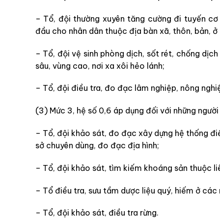
– Tổ, đội thường xuyên tăng cường đi tuyến c
đầu cho nhân dân thuộc địa bàn xã, thôn, bản, ở m
– Tổ, đội vệ sinh phòng dịch, sốt rét, chống dịc
sâu, vùng cao, nơi xa xôi hẻo lánh;
– Tổ, đội điều tra, đo đạc lâm nghiệp, nông nghiệp
(3) Mức 3, hệ số 0,6 áp dụng đối với những người
– Tổ, đội khảo sát, đo đạc xây dựng hệ thống đ
sở chuyên dùng, đo đạc địa hình;
– Tổ, đội khảo sát, tìm kiếm khoáng sản thuộc l
– Tổ điều tra, sưu tầm dược liệu quý, hiếm ở các m
– Tổ, đội khảo sát, điều tra rừng.