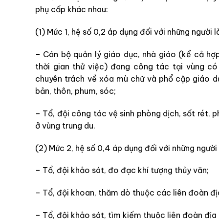
phụ cấp khác nhau:
(1) Mức 1, hệ số 0,2 áp dụng đối với những người 
– Cán bộ quản lý giáo dục, nhà giáo (kể cả hợp
thời gian thử việc) đang công tác tại vùng có
chuyên trách về xóa mù chữ và phổ cập giáo dụ
bản, thôn, phum, sóc;
– Tổ, đội công tác vệ sinh phòng dịch, sốt rét,
ở vùng trung du.
(2) Mức 2, hệ số 0,4 áp dụng đối với những người
– Tổ, đội khảo sát, đo đạc khí tượng thủy văn;
– Tổ, đội khoan, thăm dò thuộc các liên đoàn đị
– Tổ, đội khảo sát, tìm kiếm thuộc liên đoàn địa