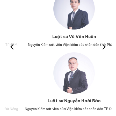
Luật sư Vũ Văn Huân
M.
Nguyên Kiểm sát viên Viện kiểm sát nhân dân tỉnh Phú Yên.
Trư
Luật sư Nguyễn Hoài Bão
g.
Nguyên Kiểm sát viên của Viện kiểm sát nhân dân TP Đà Nẵng.
Lu