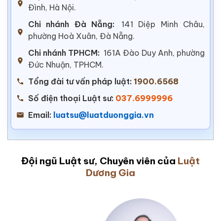
Đình, Hà Nội.
Chi nhánh Đà Nẵng:
141 Diệp Minh Châu,
phường Hoà Xuân, Đà Nẵng.
Chi nhánh TPHCM:
161A Đào Duy Anh, phường
Đức Nhuận, TPHCM.
Tổng đài tư vấn pháp luật:
1900.6568
Số điện thoại Luật sư:
037.6999996
Email:
luatsu@luatduonggia.vn
Đội ngũ Luật sư, Chuyên viên của
Luật
Dương Gia