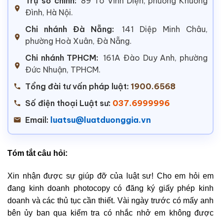
Trụ sở chính:
89 Tô Vĩnh Diện, phường Khương
Đình, Hà Nội.
Chi nhánh Đà Nẵng:
141 Diệp Minh Châu,
phường Hoà Xuân, Đà Nẵng.
Chi nhánh TPHCM:
161A Đào Duy Anh, phường
Đức Nhuận, TPHCM.
Tổng đài tư vấn pháp luật:
1900.6568
Số điện thoại Luật sư:
037.6999996
Email:
luatsu@luatduonggia.vn
Tóm tắt câu hỏi:
Xin nhận được sự giúp đỡ của luật sư! Cho em hỏi em
đang kinh doanh photocopy có đăng ký giấy phép kinh
doanh và các thủ tục cần thiết. Vài ngày trước có mấy anh
bên ủy ban qua kiểm tra có nhắc nhở em không được