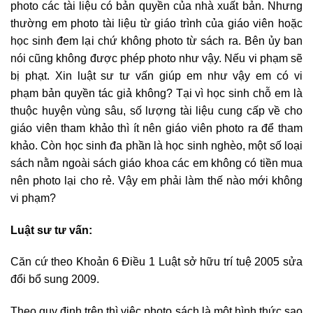
photo các tài liệu có bản quyền của nhà xuất bản. Nhưng
thường em photo tài liệu từ giáo trình của giáo viên hoặc
học sinh đem lại chứ không photo từ sách ra. Bên ủy ban
nói cũng không được phép photo như vậy. Nếu vi phạm sẽ
bị phạt. Xin luật sư tư vấn giúp em như vậy em có vi
phạm bản quyền tác giả không? Tại vì học sinh chỗ em là
thuộc huyện vùng sâu, số lượng tài liệu cung cấp về cho
giáo viên tham khảo thì ít nên giáo viên photo ra để tham
khảo. Còn học sinh đa phần là học sinh nghèo, một số loại
sách nằm ngoài sách giáo khoa các em không có tiền mua
nên photo lại cho rẻ. Vậy em phải làm thế nào mới không
vi phạm?
Luật sư tư vấn:
Căn cứ theo Khoản 6 Điều 1 Luật sở hữu trí tuệ 2005 sửa
đổi bổ sung 2009.
Theo quy định trên thì việc photo sách là một hình thức sao