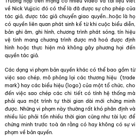
Trường hợp trên mạng có nhiều video và tài liệu viết
về Nick Vujjcic đó có thể là đã được sự cho phép của
tác giả, được tác giả chuyển giao quyền…hoặc là họ
có quyền liên quan phát sinh kể từ khi cuộc biểu diễn,
bản ghi âm, ghi hình, chương trình phát sóng, tín hiệu
vệ tinh mang chương trình được mã hoá được định
hình hoặc thực hiện mà không gây phương hại đến
quyền tác giả.
Các dạng vi phạm bản quyền khác có thể bao gồm từ
việc sao chép, mô phỏng lại các thương hiệu (trade
mark) hay các biểu hiệu (logo) của một tổ chức, cho
đến việc sao chép các chi tiết có tính hệ thống mà
phải qua một trình tự thời gian dài mới chứng minh
được. Những vi phạm này thường rất khó phân định và
nhiều lúc phải tốn nhiều thời gian cũng như tài lực để
chứng minh trước toà án rằng có hay không có sự vi
phạm về bản quyền.