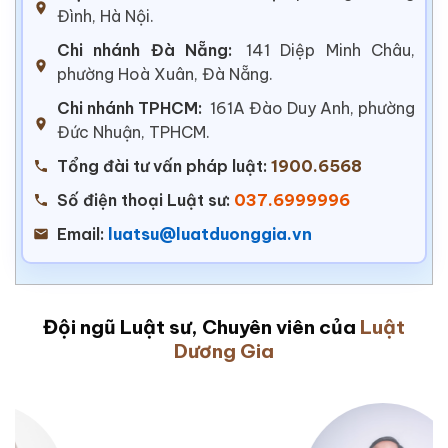
Đình, Hà Nội.
Chi nhánh Đà Nẵng:
141 Diệp Minh Châu,
phường Hoà Xuân, Đà Nẵng.
Chi nhánh TPHCM:
161A Đào Duy Anh, phường
Đức Nhuận, TPHCM.
Tổng đài tư vấn pháp luật:
1900.6568
Số điện thoại Luật sư:
037.6999996
Email:
luatsu@luatduonggia.vn
Đội ngũ Luật sư, Chuyên viên của
Luật
Dương Gia