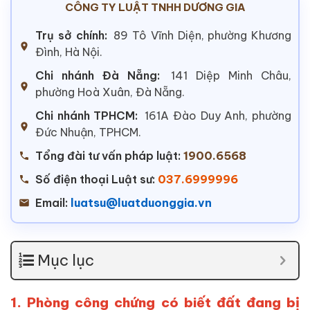
CÔNG TY LUẬT TNHH DƯƠNG GIA
Trụ sở chính:
89 Tô Vĩnh Diện, phường Khương
Đình, Hà Nội.
Chi nhánh Đà Nẵng:
141 Diệp Minh Châu,
phường Hoà Xuân, Đà Nẵng.
Chi nhánh TPHCM:
161A Đào Duy Anh, phường
Đức Nhuận, TPHCM.
Tổng đài tư vấn pháp luật:
1900.6568
Số điện thoại Luật sư:
037.6999996
Email:
luatsu@luatduonggia.vn
Mục lục
1. Phòng công chứng có biết đất đang bị