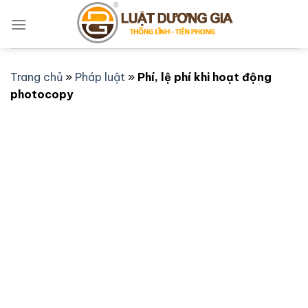
Bỏ
qua
nội
dung
Trang chủ
»
Pháp luật
»
Phí, lệ phí khi hoạt động
photocopy