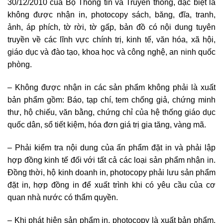
30/12/2010 của Bộ Thông tin và Truyền thông, đặc biệt là
không được nhận in, photocopy sách, băng, đĩa, tranh,
ảnh, áp phích, tờ rời, tờ gấp, bản đồ có nội dung tuyên
truyền về các lĩnh vực chính trị, kinh tế, văn hóa, xã hội,
giáo dục và đào tạo, khoa học và công nghệ, an ninh quốc
phòng.
– Không được nhận in các sản phẩm không phải là xuất
bản phẩm gồm: Báo, tạp chí, tem chống giả, chứng minh
thư, hộ chiếu, văn bằng, chứng chỉ của hệ thống giáo dục
quốc dân, sổ tiết kiệm, hóa đơn giá trị gia tăng, vàng mã.
– Phải kiểm tra nội dung của ấn phẩm đặt in và phải lập
hợp đồng kinh tế đối với tất cả các loại sản phẩm nhận in.
Đồng thời, hộ kinh doanh in, photocopy phải lưu sản phẩm
đặt in, hợp đồng in để xuất trình khi có yêu cầu của cơ
quan nhà nước có thẩm quyền.
– Khi phát hiện sản phẩm in, photocopy là xuất bản phẩm,