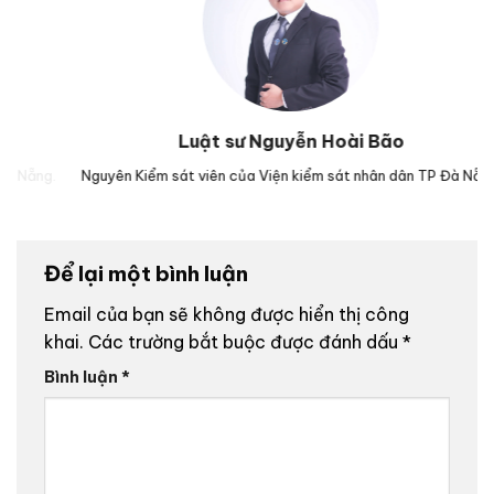
Luật sư Nguyễn Hoài Bão
g.
Nguyên Kiểm sát viên của Viện kiểm sát nhân dân TP Đà Nẵng.
L
Để lại một bình luận
Email của bạn sẽ không được hiển thị công
khai.
Các trường bắt buộc được đánh dấu
*
Bình luận
*