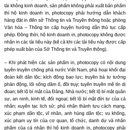
tài không kinh doanh, sản phẩm không phải xuất bản phẩm
thì hộ kinh doanh in, photocopy phải hướng dẫn khách
hàng đặt in đến sở Thông tin và Truyền thông hoặc phòng
Văn hóa – Thông tin cấp huyện hướng dẫn thủ tục cấp
phép. Đồng thời, hộ kinh doanh in, photocopy không được
nhận in các tài liệu này (kể cả khi các tài liệu này được cấp
phép xuất bản của Sở Thông tin và Truyền thông).
– Khi phát hiện các sản phẩm in, photocopy có nội dung
tuyên truyền chống phá nước Việt Nam, phá hoại khối đại
đoàn kết dân tộc; kích động bạo lực; truyền bá tư tưởng
phản động, lối sống dâm ô, đồi trụy; tuyên truyền mê tín dị
đoan; tiết lộ bí mật của Đảng, Nhà nước; tiết lộ bí mật quân
sự, an ninh, kinh tế, đối ngoại; tiết lộ bí mật đời tư của cá
nhân; xuyên tạc lịch sử; phủ nhận thành tựu cách mạng,
xúc phạm dân tộc, vĩ nhân, anh hùng dân tộc; vu khống,
xúc phạm uy tín của cơ quan, tổ chức, danh dự và nhân
phẩm của cá nhân thì hộ kinh doanh in, photocopy phải