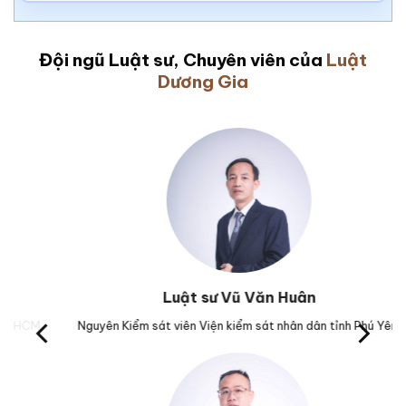
Đội ngũ Luật sư, Chuyên viên của
Luật
Dương Gia
Luật sư Vũ Văn Huân
M.
Nguyên Kiểm sát viên Viện kiểm sát nhân dân tỉnh Phú Yên.
Tr