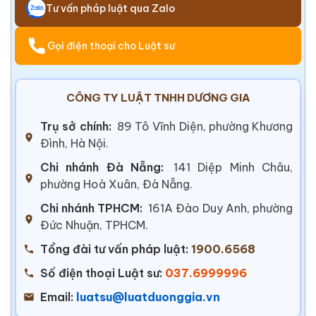
Tư vấn pháp luật qua Zalo
Gọi điện thoại cho Luật sư
CÔNG TY LUẬT TNHH DƯƠNG GIA
Trụ sở chính:
89 Tô Vĩnh Diện, phường Khương
Đình, Hà Nội.
Chi nhánh Đà Nẵng:
141 Diệp Minh Châu,
phường Hoà Xuân, Đà Nẵng.
Chi nhánh TPHCM:
161A Đào Duy Anh, phường
Đức Nhuận, TPHCM.
Tổng đài tư vấn pháp luật:
1900.6568
Số điện thoại Luật sư:
037.6999996
Email:
luatsu@luatduonggia.vn