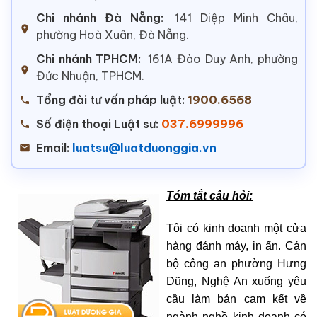
Chi nhánh Đà Nẵng:
141 Diệp Minh Châu,
phường Hoà Xuân, Đà Nẵng.
Chi nhánh TPHCM:
161A Đào Duy Anh, phường
Đức Nhuận, TPHCM.
Tổng đài tư vấn pháp luật:
1900.6568
Số điện thoại Luật sư:
037.6999996
Email:
luatsu@luatduonggia.vn
Tóm tắt câu hỏi:
Tôi có kinh doanh một cửa
hàng đánh máy, in ấn. Cán
bộ công an phường Hưng
Dũng, Nghệ An xuống yêu
cầu làm bản cam kết về
ngành nghề kinh doanh có