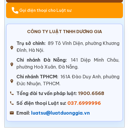
Gọi điện thoại cho Luật sư
CÔNG TY LUẬT TNHH DƯƠNG GIA
Trụ sở chính:
89 Tô Vĩnh Diện, phường Khương
Đình, Hà Nội.
Chi nhánh Đà Nẵng:
141 Diệp Minh Châu,
phường Hoà Xuân, Đà Nẵng.
Chi nhánh TPHCM:
161A Đào Duy Anh, phường
Đức Nhuận, TPHCM.
Tổng đài tư vấn pháp luật:
1900.6568
Số điện thoại Luật sư:
037.6999996
Email:
luatsu@luatduonggia.vn