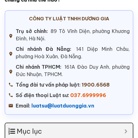
CÔNG TY LUẬT TNHH DƯƠNG GIA
Trụ sở chính:
89 Tô Vĩnh Diện, phường Khương
Đình, Hà Nội.
Chi nhánh Đà Nẵng:
141 Diệp Minh Châu,
phường Hoà Xuân, Đà Nẵng.
Chi nhánh TPHCM:
161A Đào Duy Anh, phường
Đức Nhuận, TPHCM.
Tổng đài tư vấn pháp luật:
1900.6568
Số điện thoại Luật sư:
037.6999996
Email:
luatsu@luatduonggia.vn
Mục lục