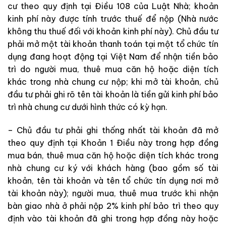
cư theo quy định tại Điều 108 của Luật Nhà; khoản
kinh phí này được tính trước thuế để nộp (Nhà nước
không thu thuế đối với khoản kinh phí này). Chủ đầu tư
phải mở một tài khoản thanh toán tại một tổ chức tín
dụng đang hoạt động tại Việt Nam để nhận tiền bảo
trì do người mua, thuê mua căn hộ hoặc diện tích
khác trong nhà chung cư nộp; khi mở tài khoản, chủ
đầu tư phải ghi rõ tên tài khoản là tiền gửi kinh phí bảo
trì nhà chung cư dưới hình thức có kỳ hạn.
– Chủ đầu tư phải ghi thống nhất tài khoản đã mở
theo quy định tại Khoản 1 Điều này trong hợp đồng
mua bán, thuê mua căn hộ hoặc diện tích khác trong
nhà chung cư ký với khách hàng (bao gồm số tài
khoản, tên tài khoản và tên tổ chức tín dụng nơi mở
tài khoản này); người mua, thuê mua trước khi nhận
bàn giao nhà ở phải nộp 2% kinh phí bảo trì theo quy
định vào tài khoản đã ghi trong hợp đồng này hoặc