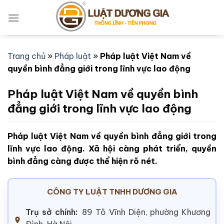
Bỏ
qua
nội
dung
Trang chủ
»
Pháp luật
»
Pháp luật Việt Nam về
quyền bình đẳng giới trong lĩnh vực lao động
Pháp luật Việt Nam về quyền bình
đẳng giới trong lĩnh vực lao động
Pháp luật Việt Nam về quyền bình đẳng giới trong
lĩnh vực lao động. Xã hội càng phát triển, quyền
bình đẳng càng được thể hiện rõ nét.
CÔNG TY LUẬT TNHH DƯƠNG GIA
Trụ sở chính:
89 Tô Vĩnh Diện, phường Khương
Đình, Hà Nội.