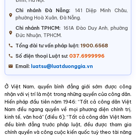
Chi nhánh Đà Nẵng:
141 Diệp Minh Châu,
phường Hoà Xuân, Đà Nẵng.
Chi nhánh TPHCM:
161A Đào Duy Anh, phường
Đức Nhuận, TPHCM.
Tổng đài tư vấn pháp luật:
1900.6568
Số điện thoại Luật sư:
037.6999996
Email:
luatsu@luatduonggia.vn
Ở Việt Nam, quyền bình đẳng giới sớm được công
nhận với vị trí là một trong những quyền của công dân.
Hiến pháp đầu tiên năm 1946: “Tất cả công dân Việt
Nam đều ngang quyền về mọi phương diện chính trị,
kinh tế, văn hoá” (điều 6); “Tất cả công dân Việt Nam
đều bình đẳng trước pháp luật, đều được tham gia
chính quyền và công cuộc kiến quốc tuỳ theo tài năng