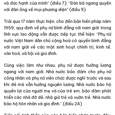
và đức hạnh của mình” (điều 7); “Đàn bà ngang quyền
với đàn ông về mọi phương diện” (điều 9).
Trải qua 17 năm thực hiện, cho đến bản hiến pháp năm
1959, quy định về phụ nữ bình đẳng với nam giới trong
lĩnh vực lao động vẫn được tiếp tục thể hiện: “Phụ nữ
nước Việt Nam dân chủ cộng hoà có quyền bình đẳng
với nam giới về các mặt sinh hoạt chính trị, kinh tế,
văn hoá, xã hội và gia đình.
Cùng việc làm như nhau, phụ nữ được hưởng lương
ngang với nam giới. Nhà nước bảo đảm cho phụ nữ
công nhân và phụ nữ viên chức được nghỉ trước và sau
khi đẻ mà vẫn hưởng nguyên lương. Nhà nước bảo hộ
quyền lợi của người mẹ và của trẻ em, bảo đảm phát
triển các nhà đỡ đẻ, nhà giữ trẻ và vườn trẻ. Nhà nước
bảo hộ hôn nhân và gia đình.” (điều 24)