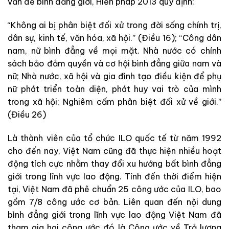
vấn đề bình đẳng giới, Hiến pháp 2013 quy định:
“Không ai bị phân biệt đối xử trong đời sống chính trị,
dân sự, kinh tế, văn hóa, xã hội.” (Điều 16); “Công dân
nam, nữ bình đẳng về mọi mặt. Nhà nước có chính
sách bảo đảm quyền và cơ hội bình đẳng giữa nam và
nữ; Nhà nước, xã hội và gia đình tạo điều kiện để phụ
nữ phát triển toàn diện, phát huy vai trò của mình
trong xã hội; Nghiêm cấm phân biệt đối xử về giới.”
(Điều 26)
Là thành viên của tổ chức ILO quốc tế từ năm 1992
cho đến nay, Việt Nam cũng đã thực hiện nhiều hoạt
động tích cực nhằm thay đổi xu hướng bất bình đẳng
giới trong lĩnh vực lao động. Tính đến thời điểm hiện
tại, Việt Nam đã phê chuẩn 25 công ước của ILO, bao
gồm 7/8 công ước cơ bản. Liên quan đến nội dung
bình đẳng giới trong lĩnh vực lao động Việt Nam đã
tham gia hai công ước đó là Công ước về Trả lương