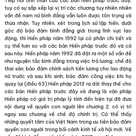
Tiếp nối tinh thần của các bản hiến pháp trước đây,
tuy có sự sắp xếp lại vị trí các chương tuy nhiên nhiên
vấn đề nam nữ bình đẳng vẫn luôn được tôn trọng và
thừa nhận. Tuy nhiên, xét trong lịch sử lập hiến, dưới
góc độ bảo đảm bình đẳng giới trong lĩnh vực lao
động, thì Hiến pháp năm 1992 lại có phần chi tiết và
cụ thể hơn so với các bản Hiến pháp trước đó và cả
sau này. Hiến pháp năm 1992 đã đặt ra một số vấn đề
như nguyên tắc bình đẳng trong việc trả lương; chế độ
thai sản; bảo đảm chính sách tiền lương cho lao động
nữ trước và sau khi sinh; bảo đảm công việc khi họ
quay lại (điều 63) Hiến pháp 2013 ra đời thay thế cho
các bản Hiến pháp trước đây và đang là văn pháp
Hiến pháp có giá trị pháp lý tính đến hiện tại đã đưa
nội dung về quyền con người lên chương 2, có vị trí
ngay sau chương về chế độ chính trị. Có thể thấy
những quyết tâm của Việt Nam trong ưu tiên bảo đảm
quyền con người trong bối cảnh kinh tế xã hội mới. Về