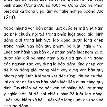
bình đẳng (Công ước số 100) và Công ước về Phân
biệt đối xử trong việc làm và nghề nghiệp (Công ước
số 111).
Ngoài những văn bản pháp luật quốc tế mà Việt Nam
đã phê chuẩn, nội tại trong pháp luật quốc gia, bình
đẳng giới trong lĩnh vực lao động được lồng ghép
trong nhiều văn bản quy phạm, bộ luật, nghị định…
Luật ban hành văn bản quy phạm pháp luật năm 2015
được sửa đổi bổ sung năm 2020 đã quy định trong
các nguyên tắc xây dựng là bảo đảm lồng ghép vấn
đề bình đẳng giới trong việc xây dựng văn bản quy
phạm pháp luật. Khi xem xét đến từng vấn đề cụ thể,
lại có rất nhiều văn bản pháp luật liên quan cùng quy
định. Tuy nhiên, về cơ bản vẫn có những bộ luật mang
ý nghĩa cốt lõi để soi chiếu, như: Bộ luật lao động;
Luật bảo hiểm xã hội; Luật việc làm; Luật an toàn vệ
sinh lao động…