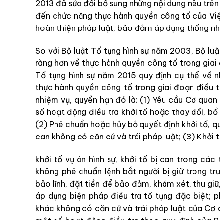
2013
đã
sửa
đổi bổ
sung
những
nội
dung
nêu
trê
đến
chức
năng
thực hành quyền công tố
của Vi
hoàn
thiện
pháp
luật
,
bảo
đảm
áp
dụng
thống
n
S
o
với
Bộ luật Tố tụng hình sự
năm
2003
,
Bộ luậ
ràng
hơn
về
thực hành quyền công tố
trong
giai
Tố tụng hình sự
nă
m
2015
quy
định
cụ
thể
về
n
thực hành quyền công tố
trong
giai
đoạn
điều
nhiệm
vụ
,
quyền
hạn
đó
là
:
(
1
)
Yêu
cầu
Cơ
quan
số
h
oạt
động
điều
tra
khở
i
tố
ho
ặ
c
thay
đổi
,
bổ
(
2
)
Phê
chuẩn
hoặc
hủy
bỏ
quyết
định
khởi
tố
,
q
can
không
có
căn
cứ
và
trái
pháp
l
uậ
t
;
(
3
)
Khởi
t
khởi
tố
vụ
á
n
hình
s
ự
,
khởi
tố
bị
c
an
trong
các
k
hông
phê
ch
uẩ
n
lệnh
bắt
người
bị
giữ
trong
tr
bảo
lĩnh
,
đặt
tiền
để
bảo
đảm
,
khám
xét
,
thu
g
iữ
áp
dụng
biện
pháp
điều
tra
tố
tụng
đặc
biệt
;
p
khác
không
có
căn
cứ
và
trái
pháp
luật
của
Cơ