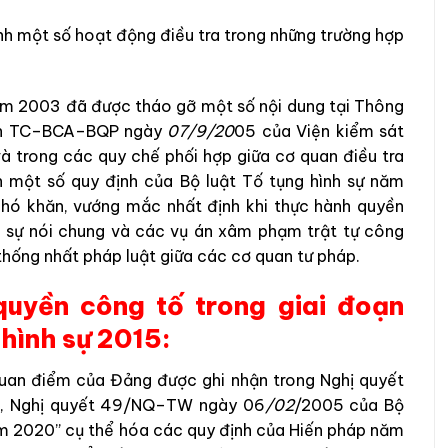
nh
một
số
hoạt
động
điều
tra
trong những trường
hợp
ăm
2003
đã
được
tháo
gỡ
một
số
nội
dung tại
Thông
n
TC
–
BCA
–
BQP
ngày
07
/
9
/20
05
của
Viện kiểm sát
và
trong
các
quy
chế
phối
hợp
giữa
cơ quan điều tra
n
một
số
quy
định
c
ủ
a
Bộ luật Tố tụng hình sự
năm
khó
khăn
,
vướng
mắc
nhất
định
khi
thực hành quyền
h
sự
nói
chung
và
các
vụ
án
xâm
phạm
t
rậ
t
tự
công
th
ố
ng nhất
p
háp
luật
giữ
a
các
cơ
quan
t
ư
pháp
.
quyền công tố trong giai đoạn
 hình sự 2015:
uan
điểm
của
Đảng
được
g
hi
nhận
trong
Nghị
quyết
g
,
N
ghị
quy
ết
49
/
NQ
–
TW
ngày
06
/
0
2
/
20
05
của
B
ộ
ăm
2020
”
cụ
thể
hóa
các
quy
định
của
Hiến
pháp năm