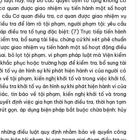
Bộ
luật
này
;
hủy
bỏ
các
quyết
đ
ịn
h
tố
tụng
không
có
cơ
quan
được
giao
nhiệm
vụ
tiến
hà
n
h
mộ
t
số
hoạt
u
cầu
Cơ
quan
điều
tra
,
cơ
quan
được
giao
nhiệm
vụ
điều
tra
để
làm
rõ
tội
phạm
,
người
phạm
tội
;
yêu
cầu
háp
điều
tra
tố
tụng
đặc
biệt
;
(
7
) Trực
tiếp
tiến
hành
kiểm
tra
,
bổ
sung
tài
liệu
,
chứng
cứ
khi
xét
phê
ch
u
ẩn
được
giao
nhiệm
vụ
tiến
hành
một
số
hoạt
động
điều
sai
,
bỏ
lọt
tội
ph
ạm
,
vi
phạm
pháp
luật
m
à
Vi
ện
kiể
m
c
khắc
phục
hoặc trường
hợp
để
kiểm
tra
,
bổ
sung
tài
ởi
tố
vụ
án
hình
sự
khi
ph
át
hiện
h
ành
vi
c
ủ
a
người
có
o
về
tội
phạm
,
kiến
ng
hị
khởi
tố
v
à
trong
việc
khởi
tố
,
điều
tra
khởi
tố
vụ
án
hình
sự
khi
phát
hiện hành
vi
của
iác
,
tin
báo
về
tội
phạm
,
kiến
nghị
khởi
tố
và
trong
uyết
định
việc
gia
hạn
thời
hạn
điều
tra
,
thời
hạn
tạm
rút
gọn
,
áp
dụng
biện
pháp
bắt
buộc
chữa
bệnh
;
hủy
ó
những
điều
lu
ật
quy
định
nhằm
bảo
vệ
quyền
công
thực
hiện
tội
phạm
,
bị
can trong
giai
đoạn
điều
tra
vụ