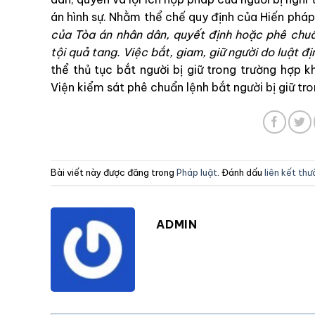
án
hình
sự
.
Nhằm
thể
chế
quy
định
của
Hiến
phá
của
Tòa
án
nhân
dân
,
quyết
định
hoặc
phê
chu
tội
quả
ta
ng
.
Việc
bắt
,
gi
am
,
giữ
ngư
ời
do
luật
đị
thể
thủ
tục
bắt
người
bị
giữ
trong
trường
hợp
k
Viện kiểm sát
phê
chuẩn
lệnh
bắt
người
bị
giữ
tr
Bài viết này được đăng trong
Pháp luật
. Đánh dấu
liên kết th
ADMIN