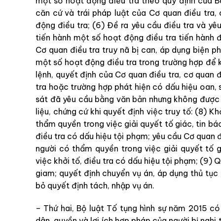
một
số
hoạt
động
điều
tra
theo
quy
định
của
căn
cứ
và
trái
pháp
luật
của
Cơ
quan
điều
tra
,
động
điều
tra
;
(
6
)
Đề
ra
yêu
cầu
điều
tra
và
yê
tiến
hành
một
số
hoạt
động
đ
iều
tra
tiến
h
à
nh
Cơ
quan
điều
tra
truy
nã
bị
can
,
áp
dụng
biện
p
một
số
hoạt
động
điều
tra
trong
trường
hợp
để
lệnh
,
quyết
định
c
ủ
a
Cơ
quan
điều
tra
,
cơ
quan
tr
a
hoặc
trường
hợp
phát
hiện
có
dấu
hiệu
o
an
,
sá
t
đã
yêu
cầu
bằng
văn
bản
nhưng
không
đượ
liệu
,
chứng
cứ
khi
quyết
định
việc
truy
tố
:
(
8
)
Kh
thẩm
quyền
trong
việc
giải
quyết
tố
giác
,
tin
bá
điều
tra
có
dấu
hiệu
tội
phạm
;
yêu
cầu
Cơ
quan
người
có
thẩm
quyền
trong
việc
giải
quyết
tố
g
việc
khởi
tố
,
điều
tra
có
dấu
hiệu
tội
phạm
;
(
9
)
Q
giam
;
quyết
định
chuyển
vụ
án
,
áp
dụng
thủ
tục
bỏ
quyết
định
tách
,
nhập
vụ
án
.
–
Thứ
hai
,
Bộ luật Tố tụng hình sự
năm
2015
c
dân
,
quyền
v
à
lợi
ích
hợp
pháp
của
người
bị
nghi