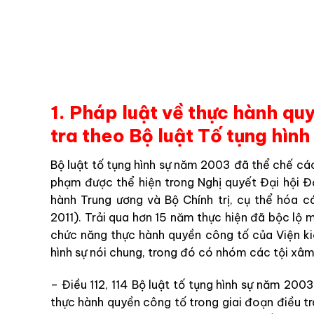
1. Pháp luật về thực hành qu
tra theo Bộ luật Tố tụng hìn
Bộ
luật
tố tụng hình sự
năm
2003
đã
thể
chế
cá
phạ
m
được
thể
hiện
trong
N
ghị
quyết
Đại
hội
Đ
hành
Trung
ương
và
Bộ
C
hí
nh
trị
,
cụ
thể
hóa
c
2011
)
.
Trải
qua
hơn
15
năm
thực
hiện
đã
bộc
lộ
m
chức
năng
thực hành quyền công tố
của
Viện k
hình
sự
nói
chung
,
trong
đó
có
nhóm
các
tội
xâ
–
Điều
112
,
114
Bộ
luật
tố tụng hình sự
năm
200
thực
hành
quyền
công
tố
trong
giai
đoạn
điều
t