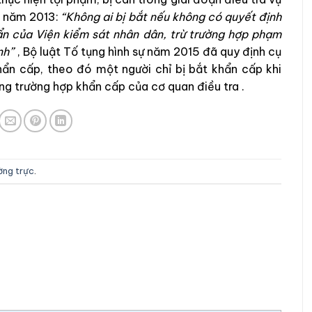
p
năm
201
3
:
“
K
hông
ai
bị
bắt
nếu
không
có
quyết
định
ẩn
của
Viện
kiể
m
s
át
nhân
dân
,
trừ
t
rường
h
ợp
phạm
nh
”
,
Bộ luật Tố tụng hình sự
năm
2015
đã
quy
định
cụ
hẩn
cấp
,
theo
đó
một
người
chỉ
bị
bắt
khẩn
c
ấp
khi
ong
trường
hợp
khẩn
cấp
của
cơ quan điều tra
.
ường trực
.