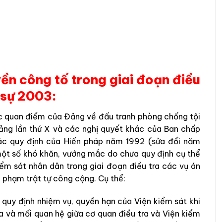
yền công tố trong giai đoạn điều
h sự 2003:
c
quan
điểm
của
Đảng
về
đấu
tr
an
h
phòng
c
hố
ng tội
ảng
lầ
n
thứ
X
và
các
nghị
quyết
kh
ác
của
Ban
chấp
ác
quy
định
của
Hiến
pháp
năm
1992
(
sửa
đổi
năm
ột
số
khó
khăn
,
vướng
mắc
do
chưa
quy
định
cụ
thể
iểm sát nhân dân
tron
g
g
iai
đoạn
điều
tra
các
vụ
án
m
phạm
trật
tự
công
cộng
.
Cụ
thể
:
3
quy
định
nhiệm
vụ
,
quyền
hạn
c
ủ
a
Viện kiểm sát
khi
ra
và
mối
quan
hệ
g
iữa cơ
quan
điều
tr
a
và
Viện kiểm