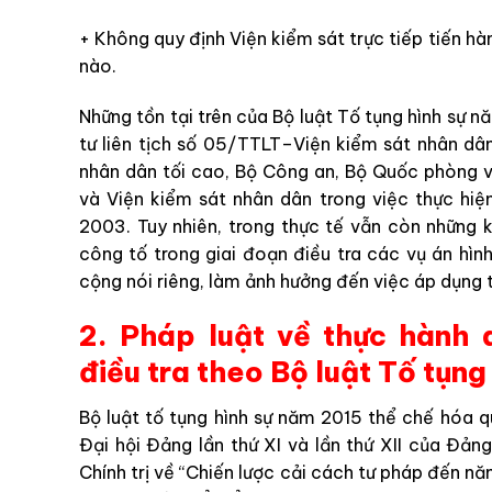
+
Không
quy
định
Viện kiểm sát
trực
tiếp
tiến
hà
nào
.
Những
tồn
tại
trên
của
Bộ luật Tố tụng hình sự
n
tư
liên
tịch
số
05
/
TTLT
–
Viện kiểm sát nhân dâ
nhân dân
tố
i
cao
,
Bộ
Công
an
,
Bộ
Quốc
phòng
v
à
Viện kiểm sát nhân dân
trong
việc
thực
hiệ
20
03
.
Tuy
nhiên
,
trong
thực
tế
vẫn
còn
những
công tố
trong
giai
đoạn
điều
tra
các
vụ
án
hìn
cộng
nói
riêng
,
làm
ảnh
hưởng
đến
việc
áp
dụng
2. Pháp luật về thực hành 
điều tra theo Bộ luật Tố tụng
Bộ
luật
tố tụng hình sự
năm
2015
thể
chế
hóa
q
Đại
hội
Đảng
lần
thứ
XI
và
lần
thứ
XII
của
Đản
Chính
trị
về
“
Chiến
lược
cải
cách
tư
pháp
đến
n