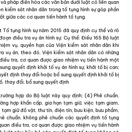
n
và
pháp
điển
hóa
các
văn
bản
dưới
l
uậ
t
có
liên
quan
ện kiểm sát nhân dân
trong
tố tụng hình sự
góp
phần
hất
giữa các
cơ
quan
tiến
hành
tố
tụng
.
t Tố tụng hình sự
năm
2015
đã
quy
định
cụ
thể
và
rõ
đoạn
điều
tra
vụ
án
hình
sự
.
Cụ
thể
:
Điều
165
Bộ luật
hiệm
v
ụ
,
quyền
h
ạ
n
của
Viện kiểm sát nhân dân
khi
tra
vụ
án
,
theo
đó
,
Viện kiểm sát nhân dân
có
những
điều
tra
,
cơ
quan
được
giao
nhiệm
vụ
tiến
hà
n
h
một
sung
quyết
định
khởi
tố
vụ
án
hình
sự
,
khởi
tố
bị
can
;
uyết
định
thay
đổi
hoặc
bổ
sung
quyết
định
khởi
tố
bị
ố
,
thay
đổi
,
bổ
sung
quyết
định
trường
hợp
do
Bộ
lu
ậ
t
này
quy
định
;
(
4
)
P
hê chuẩn
,
ường
hợp
khẩn
cấp
,
gia
hạn
tạm
giữ
,
việc
tạm
giam,
,
tạm
giữ
đồ
vật
,
thư tín
,
điện
tín
,
bưu
kiện
,
bưu
phẩm
,
hê
chu
ẩn
,
k
hông
phê
ch
u
ẩn
các
quyết
định
t
ố
tụng
quan
điều
tra
,
cơ
quan
được
giao
nhiệm
vụ
tiến
hành