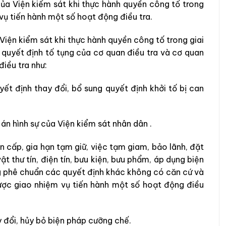
c
ủa
Viện kiểm sát
khi
thực
hành
quyền
công
tố
trong
vụ
tiến
hành
một
số
hoạt
động
điều
tra
.
Viện kiểm sát
khi
thực
hành
quyền
công
tố
trong
giai
c
quyết định
tố
tụng
của
cơ quan điều tra
và
cơ
quan
điều
tra
như
:
yết
định
thay
đổi
,
bổ
sung
quyết
định
k
hở
i
tố
bị
can
ụ
án
h
ình
sự
của
Viện kiểm sát nhân dân
.
ẩn
cấp
,
gia
hạn
tạm
giữ
,
việc
tạm
giam
,
bảo
lãnh
,
đặt
vật
thư
tín
,
điện
tín
,
bưu
kiện
,
bưu
phẩm
,
áp
dụng
biện
g
phê
chuẩn
các
quyết
định
khác
không
có
căn
cứ
và
ược
giao
nhiệm
vụ
tiến
hành
một
số
hoạt
động
điều
y
đổi
,
hủy
bỏ
biện
pháp
cưỡng
chế
.