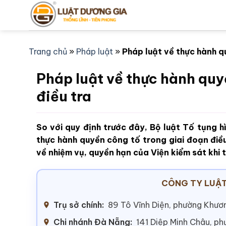
Bỏ
qua
nội
dung
Trang chủ
»
Pháp luật
»
Pháp luật về thực hành q
Pháp luật về thực hành quy
điều tra
So với quy định trước đây, Bộ luật Tố tụng h
thực hành quyền công tố trong giai đoạn điều 
về nhiệm vụ, quyền hạn của Viện kiểm sát khi 
CÔNG TY LUẬT
Trụ sở chính:
89 Tô Vĩnh Diện, phường Khươn
Chi nhánh Đà Nẵng:
141 Diệp Minh Châu, p