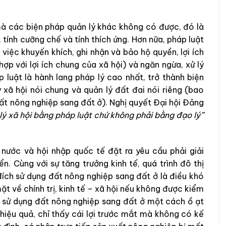
à các biện pháp quản lý khác không có được, đó là
 tính cưỡng chế và tính thích ứng. Hơn nữa, pháp luật
 việc khuyến khích, ghi nhận và bảo hộ quyền, lợi ích
ợp với lợi ích chung của xã hội) và ngăn ngừa, xử lý
 luật là hành lang pháp lý cao nhất, trở thành biện
xã hội nói chung và quản lý đất đai nói riêng (bao
ất nông nghiệp sang đất ở). Nghị quyết Đại hội Đảng
lý xã hội bằng pháp luật chứ không phải bằng đạo lý”
 nước và hội nhập quốc tế đặt ra yêu cầu phải giải
n. Cùng với sự tăng trưởng kinh tế, quá trình đô thị
ích sử dụng đất nông nghiệp sang đất ở là điều khó
ặt về chính trị, kinh tế – xã hội nếu không được kiểm
h sử dụng đất nông nghiệp sang đất ở một cách ồ ạt
 hiệu quả, chỉ thấy cái lợi trước mắt mà không có kế