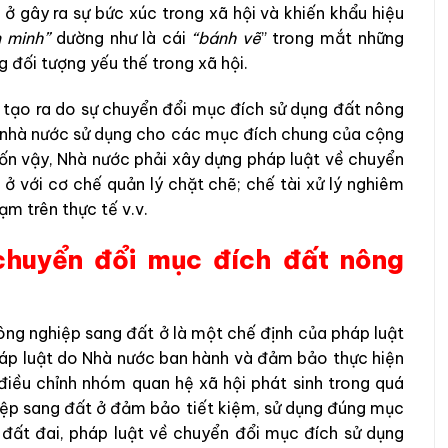
ở gây ra sự bức xúc trong xã hội và khiến khẩu hiệu
n minh”
dường như là cái
“bánh vẽ
” trong mắt những
 đối tượng yếu thế trong xã hội.
c tạo ra do sự chuyển đổi mục đích sử dụng đất nông
h nhà nước sử dụng cho các mục đích chung của cộng
uốn vậy, Nhà nước phải xây dựng pháp luật về chuyển
ở với cơ chế quản lý chặt chẽ; chế tài xử lý nghiêm
hạm trên thực tế v.v.
chuyển đổi mục đích đất nông
ông nghiệp sang đất ở là một chế định của pháp luật
áp luật do Nhà nước ban hành và đảm bảo thực hiện
ều chỉnh nhóm quan hệ xã hội phát sinh trong quá
iệp sang đất ở đảm bảo tiết kiệm, sử dụng đúng mục
đất đai, pháp luật về chuyển đổi mục đích sử dụng