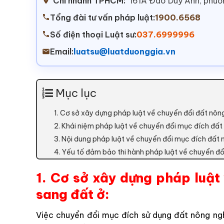
Chi nhánh TPHCM:
161A Đào Duy Anh, phư
Tổng đài tư vấn pháp luật:
1900.6568
Số điện thoại Luật sư:
037.6999996
Email:
luatsu@luatduonggia.vn
Mục lục
1. Cơ sở xây dựng pháp luật về chuyển đổi đất nôn
2. Khái niệm pháp luật về chuyển đổi mục đích đất
3. Nội dung pháp luật về chuyển đổi mục đích đất 
4. Yếu tố đảm bảo thi hành pháp luật về chuyển đổ
1. Cơ sở xây dựng pháp luật
sang đất ở:
Việc chuyển đổi mục đích sử dụng đất nông n
g