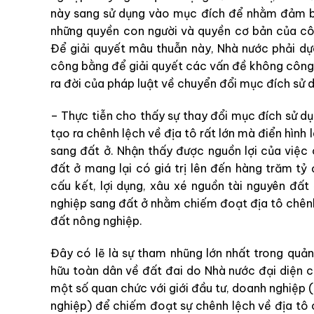
này sang sử dụng vào mục đích để nhằm đảm 
những quyền con người và quyền cơ bản của cô
Để giải quyết mâu thuẫn này, Nhà nước phải dựa
công bằng để giải quyết các vấn đề không công b
ra đời của pháp luật về chuyển đổi mục đích sử 
– Thực tiễn cho thấy sự thay đổi mục đích sử dụn
tạo ra chênh lệch về địa tô rất lớn mà điển hình
sang đất ở. Nhận thấy được nguồn lợi của việc
đất ở mang lại có giá trị lên đến hàng trăm tỷ
cấu kết, lợi dụng, xâu xé nguồn tài nguyên đấ
nghiệp sang đất ở nhằm chiếm đoạt địa tô chênh
đất nông nghiệp.
Đây có lẽ là sự tham nhũng lớn nhất trong quản 
hữu toàn dân về đất đai do Nhà nước đại diện ch
một số quan chức với giới đầu tư, doanh nghiệp (
nghiệp) để chiếm đoạt sự chênh lệch về địa tô 