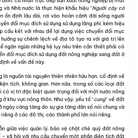
 đình, cá nhân trực tiếp sản xuất nông nghiệp bị mất
và Nhà nước là thực hiện khẩu hiệu “
Người cày có
àm
ổn định lâu dài, rơi vào hoàn cảnh đời sống người
yển đổi mục đích sử dụng sử dụng lãng phí, kém hiệu
 cấu kết với nhau để lợi dụng việc chuyển đổi mục
ưởng sự chênh lệch về địa tô tạo ra với giá trị lên
 ngăn ngừa những hệ lụy nêu trên cần thiết phải có
yển đổi mục đích sử dụng đất nông nghiệp sang đất ở
định về vấn đề này.
 là nguồn tài nguyên thiên nhiên hữu hạn, cố định về
 diện tích, không gian. Hơn nữa, trong số các loại đất
ại có vị trí đặc biệt quan trọng đối với một nước nông
 ở khu vực nông thôn. Như vậy, yếu tố “
cung
” về đất
 ở ngày càng tăng do sự gia tăng dân số nói chung và
 riêng ở các đô thị, các thành phố lớn nói riêng.
ẫn giữa việc quản lý, bảo vệ chặt chẽ quỹ đất nông
tế – xã hội với nhu cầu chuyển một phần diện tích đất