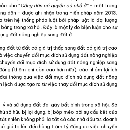
bảo cho “
Công dân có quyền có chỗ ở”
– một trong
ng dân – được ghi nhận trong Hiến pháp năm 2013.
 trên hệ thống pháp luật bởi pháp luật là đại lượng
ằng trong xã hội. Đây là một lý do biện luận cho sự
dụng đất nông nghiệp sang đất ở.
g đất từ đất có giá trị thấp sang đất có giá trị cao
 là việc chuyển đổi mục đích sử dụng đất nông nghiệp
 chuyển đổi mục đích sử dụng đất nông nghiệp sang
 đồng (thậm chí còn cao hơn nữa); các nhóm lợi ích
t đai thông qua việc đổi mục đích sử dụng đất nông
 lệch được tạo ra từ việc thay đổi mục đích sử dụng
lý và sử dụng đất đai gây bất bình trong xã hội. Sở
ủ sở hữu bị lợi dụng, bị bóp méo bởi sự cấu kết của
tất nhiên không phải là tất cả các nhà đầu tư, doanh
có giá trị lên đến hàng trăm tỷ đồng do việc chuyển