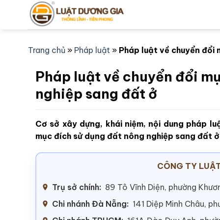
Bỏ
qua
nội
dung
Trang chủ
»
Pháp luật
»
Pháp luật về chuyển đổi
Pháp luật về chuyển đổi mụ
nghiệp sang đất ở
Cơ sở xây dựng, khái niệm, nội dung pháp lu
mục đích sử dụng đất nông nghiệp sang đất 
CÔNG TY LUẬT
Trụ sở chính:
89 Tô Vĩnh Diện, phường Khươn
Chi nhánh Đà Nẵng:
141 Diệp Minh Châu, p