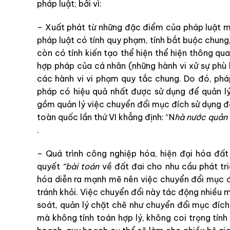
pháp luật; bởi vì:
– Xuất phát từ những đặc điểm của pháp luật m
pháp luật có tính quy phạm, tính bắt buộc chung,
còn có tính kiến tạo thể hiện thể hiện thông qua
hợp pháp của cá nhân (những hành vi xử sự phù h
các hành vi vi phạm quy tắc chung. Do đó, pháp
pháp có hiệu quả nhất được sử dụng để quản lý 
gồm quản lý việc chuyển đổi mục đích sử dụng đ
toàn quốc lần thứ VI khẳng định: “N
hà nước quản 
.
– Quá trình công nghiệp hóa, hiện đại hóa đất
quyết
“bài toán
về đất đai cho nhu cầu phát triể
hóa diễn ra mạnh mẽ nên việc chuyển đổi mục đ
tránh khỏi. Việc chuyển đổi này tác động nhiều m
soát, quản lý chặt chẽ như chuyển đổi mục đíc
mà không tính toán hợp lý, không coi trọng tính