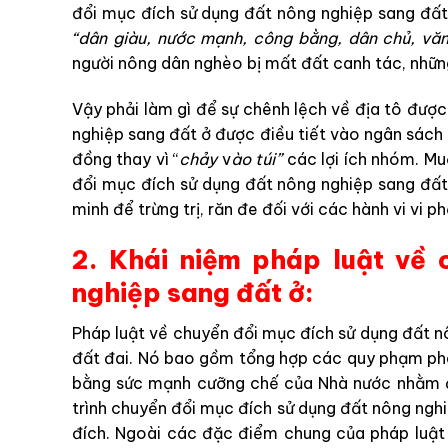
đổi mục đích sử dụng đất nông nghiệp sang đất 
“dân giàu, nước mạnh, công bằng, dân chủ, vă
người nông dân nghèo bị mất đất canh tác, những
Vậy phải làm gì để sự chênh lệch về địa tô đượ
nghiệp sang đất ở được điều tiết vào ngân sác
đồng thay vì “
chảy
v
ào túi”
các lợi ích nhóm. M
đổi mục đích sử dụng đất nông nghiệp sang đất 
minh để trừng trị, răn đe đối với các hành vi vi p
2. Khái niệm pháp luật về 
nghiệp sang đất ở:
Pháp luật về chuyển đổi mục đích sử dụng đất n
đất đai. Nó bao gồm tổng hợp các quy phạm ph
bằng sức mạnh cưỡng chế của Nhà nước nhằm đi
trình chuyển đổi mục đích sử dụng đất nông ngh
đích. Ngoài các đặc điểm chung của pháp luật 