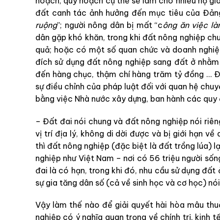
hoạch, quy hoạch cụ thể sẽ làm cho nhiều hộ gia
đất canh tác ảnh hưởng đến mục tiêu của Đảng 
ruộng
”; người nông dân bị mất “c
ông ăn việc l
dân
g
ặp khó khăn, trong khi đất nông nghiệp chu
quả; hoặc có một số quan chức và doanh nghiệp
đích sử dụng đất nông nghiệp sang đất ở nhằm h
đến hàng chục, thậm chí hàng trăm tỷ đồng … Để
sự điều chỉnh của pháp luật đối với quan hệ chu
bằng việc Nhà nước xây dựng, ban hành các quy 
– Đất đai nói chung và đất nông nghiệp nói riêng
vị trí địa lý, không di dời được và bị giới hạn về
thì đất nông nghiệp (đặc biệt là đất trồng lúa) l
nghiệp như Việt Nam – nơi có 56 triệu người sống
đai là có hạn, trong khi đó, nhu cầu sử dụng đất
sự gia tăng dân số (cả về sinh học và cơ học) nói
Vậy làm thế nào để giải quyết hài hòa mâu thu
nghiệp có ý nghĩa quan trọng về chính trị, kinh 