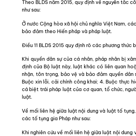
Theo BLDS năm 2015, quy định về nguyên tắc cô
như sau:
Ở nước Cộng hòa xã hội chủ nghĩa Việt Nam, các
bảo đảm theo Hiến pháp và pháp luật.
Điều 11 BLDS 2015 quy định rõ các phương thức 
Khi quyền dân sự của cá nhân, pháp nhân bị xâ
định của Bộ luật này, luật khác có liên quan h
nhận, tôn trọng, bảo vệ và bảo đảm quyền dân 
Buộc xin lỗi, cải chính công khai; 4. Buộc thực hi
cá biệt trái pháp luật của cơ quan, tổ chức, ng
luật.
Về mối liên hệ giữa luật nội dung và luật tố tụ
các tố tụng gia Pháp như sau:
Khi nghiên cứu về mối liên hệ giữa luật nội dung 