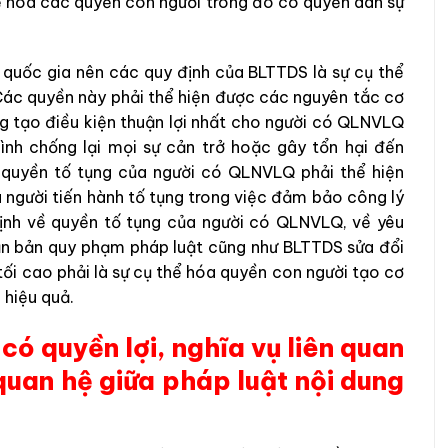
hể hóa các quyền con người trong đó có quyền dân sự
quốc gia nên các quy định của BLTTDS là sự cụ thể
 Các quyền này phải thể hiện được các nguyên tắc cơ
g tạo điều kiện thuận lợi nhất cho người có QLNVLQ
nh chống lại mọi sự cản trở hoặc gây tổn hại đến
 quyền tố tụng của người có QLNVLQ phải thể hiện
ủa người tiến hành tố tụng trong việc đảm bảo công lý
định về quyền tố tụng của người có QLNVLQ, về yêu
n bản quy phạm pháp luật cũng như BLTTDS sửa đổi
ối cao phải là sự cụ thể hóa quyền con người tạo cơ
 hiệu quả.
có quyền lợi, nghĩa vụ liên quan
quan hệ giữa pháp luật nội dung