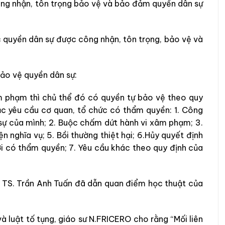
ng nhận, tôn trọng bảo vệ và bảo đảm quyền dân sự
 quyền dân sự được công nhận, tôn trọng, bảo vệ và
bảo vệ quyền dân sự:
m phạm thì chủ thể đó có quyền tự bảo vệ theo quy
oặc yêu cầu cơ quan, tổ chức có thẩm quyền: 1. Công
sự của mình; 2. Buộc chấm dứt hành vi xâm phạm; 3.
ện nghĩa vụ; 5. Bồi thường thiệt hại; 6.Hủy quyết định
ười có thẩm quyền; 7. Yêu cầu khác theo quy định của
ng, TS. Trần Anh Tuấn đã dẫn quan điểm học thuật của
và luật tố tụng, giáo sư N.FRICERO cho rằng “Mối liên