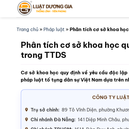
Bỏ
qua
nội
dung
Trang chủ
»
Pháp luật
»
Phân tích cơ sở khoa học
Phân tích cơ sở khoa học q
trong TTDS
Cơ sở khoa học quy định về yêu cầu độc lập 
pháp luật tố tụng dân sự Việt Nam dựa trên 
CÔNG TY LUẬT
Trụ sở chính:
89 Tô Vĩnh Diện, phường Khươn
Chi nhánh Đà Nẵng:
141 Diệp Minh Châu, p