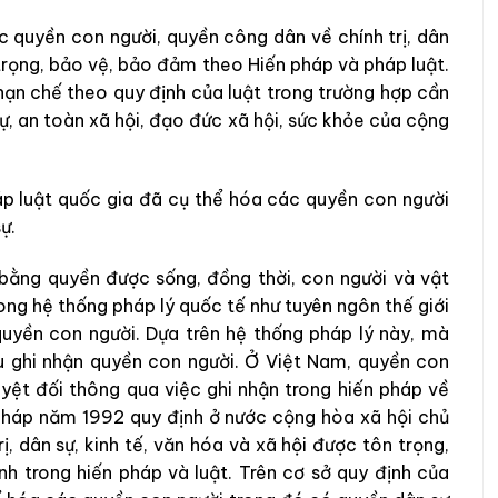
 quyền con người, quyền công dân về chính trị, dân
 trọng, bảo vệ, bảo đảm theo Hiến pháp và pháp luật.
hạn chế theo quy định của luật trong trường hợp cần
 tự, an toàn xã hội, đạo đức xã hội, sức khỏe của cộng
áp luật quốc gia đã cụ thể hóa các quyền con người
ự.
 bằng quyền được sống, đồng thời, con người và vật
trong hệ thống pháp lý quốc tế như tuyên ngôn thế giới
uyền con người. Dựa trên hệ thống pháp lý này, mà
ều ghi nhận quyền con người. Ở Việt Nam, quyền con
yệt đối thông qua việc ghi nhận trong hiến pháp về
pháp năm 1992 quy định ở nước cộng hòa xã hội chủ
, dân sự, kinh tế, văn hóa và xã hội được tôn trọng,
h trong hiến pháp và luật. Trên cơ sở quy định của