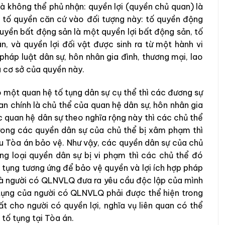
là không thể phủ nhận: quyền lợi (quyền chủ quan) là
c tố quyền căn cứ vào đối tượng này: tố quyền động
quyền bất động sản là một quyền lợi bất động sản, tố
, và quyền lợi đối vật được sinh ra từ một hành vi
 pháp luật dân sự, hôn nhân gia đình, thương mại, lao
à cơ sở của quyền này.
 một quan hệ tố tụng dân sự cụ thể thì các đương sự
uan chính là chủ thể của quan hệ dân sự, hôn nhân gia
c quan hệ dân sự theo nghĩa rộng này thì các chủ thể
trong các quyền dân sự của chủ thể bị xâm phạm thì
u Tòa án bảo vệ. Như vậy, các quyền dân sự của chủ
ng loại quyền dân sự bị vi phạm thì các chủ thể đó
 tụng tương ứng để bảo vệ quyền và lợi ích hợp pháp
mà người có QLNVLQ đưa ra yêu cầu độc lập của mình
 tụng của người có QLNVLQ phải được thể hiện trong
ất cho người có quyền lợi, nghĩa vụ liên quan có thể
tố tụng tại Tòa án.