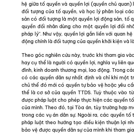
hệ giữa tố quyền và quyền lợi (quyền chủ quan) 
đối tượng của tố quyền, và học lý phân loại cá
sản có đối tượng là một quyền lợi động sản, tố 
quyền đối nhân dùng cho một quyền lợi đối nhân
pháp lý”. Như vậy, quyền lợi gắn liền với quan hệ
động chính là đối tượng của quyền khởi kiện và l
Theo góc nghiên cứu này, trước khi tham gia vào
hay cụ thể là người có quyền lợi, nghĩa vụ liên q
đình, kinh doanh thương mại, lao động. Trong cá
có các quyền dân sự nhất định và chỉ khi một 
chủ thể đó mới có quyền tự bảo vệ hoặc yêu cầ
thể là cơ sở của quyền TTDS. Tuỳ thuộc vào từ
được pháp luật cho phép thực hiện các quyền tố
của mình. Theo đó, tại Tòa án, tùy trường hợp 
trong các vụ án dân sự. Ngoài ra, các quyền tố
pháp luật theo hướng tạo điều kiện thuận lợi nh
bảo vệ được quyền dân sự của mình khi tham gia 