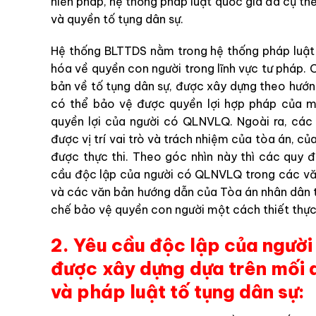
hiến pháp, hệ thống pháp luật quốc gia đã cụ t
và quyền tố tụng dân sự.
Hệ thống BLTTDS nằm trong hệ thống pháp luật 
hóa về quyền con người trong lĩnh vực tư pháp.
bản về tố tụng dân sự, được xây dựng theo hướn
có thể bảo vệ được quyền lợi hợp pháp của mì
quyền lợi của người có QLNVLQ. Ngoài ra, các
được vị trí vai trò và trách nhiệm của tòa án, c
được thực thi. Theo góc nhìn này thì các quy 
cầu độc lập của người có QLNVLQ trong các vă
và các văn bản hướng dẫn của Tòa án nhân dân t
chế bảo vệ quyền con người một cách thiết thực
2. Yêu cầu độc lập của người 
được xây dựng dựa trên mối 
và pháp luật tố tụng dân sự: