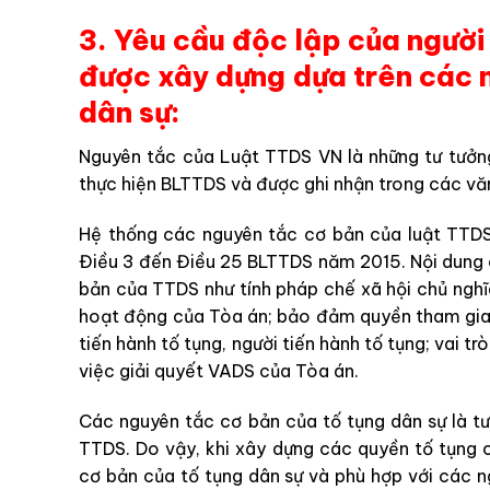
3. Yêu cầu độc lập của người 
được xây dựng dựa trên các 
dân sự:
Nguyên tắc của Luật TTDS VN là những tư tưởng
thực hiện BLTTDS và được ghi nhận trong các v
Hệ thống các nguyên tắc cơ bản của luật TTDS
Điều 3 đến Điều 25 BLTTDS năm 2015. Nội dung 
bản của TTDS như tính pháp chế xã hội chủ nghĩ
hoạt động của Tòa án; bảo đảm quyền tham gia 
tiến hành tố tụng, người tiến hành tố tụng; vai t
việc giải quyết VADS của Tòa án.
Các nguyên tắc cơ bản của tố tụng dân sự là t
TTDS. Do vậy, khi xây dựng các quyền tố tụng
cơ bản của tố tụng dân sự và phù hợp với các 