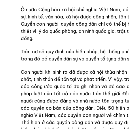
Ở nước Cộng hòa xã hội chủ nghĩa Việt Nam, các
sự, kinh tế, văn hóa, xã hội được công nhận, tôn
Quyền con người, quyền công dân chỉ có thể bị 
thiết vì lý do quốc phòng, an ninh quốc gia, trật
đồng.
Trên cơ sở quy định của hiến pháp, hệ thống ph
trong đó có quyền dân sự và quyền tố tụng dân s
Con người khi sinh ra đã được xã hội thừa nhận
chất, tinh thần để tồn tại và phát triển. Vì vậy, 
các công ước quốc tế đã ghi nhận và đề cao q
pháp luật của tất cả các nước trên thế giới đ
người cũng được đảng và nhà nước tôn trọng tu
các quyền cơ bản của công dân. Điều 50 hiến 
nghĩa Việt Nam, các quyền con người về chính trị
Thể hiện ở các quyền công dân và được quy địn