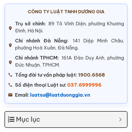
CÔNG TY LUẬT TNHH DƯƠNG GIA
Trụ sở chính:
89 Tô Vĩnh Diện, phường Khương
Đình, Hà Nội.
Chi nhánh Đà Nẵng:
141 Diệp Minh Châu,
phường Hoà Xuân, Đà Nẵng.
Chi nhánh TPHCM:
161A Đào Duy Anh, phường
Đức Nhuận, TPHCM.
Tổng đài tư vấn pháp luật:
1900.6568
Số điện thoại Luật sư:
037.6999996
Email:
luatsu@luatduonggia.vn
Mục lục