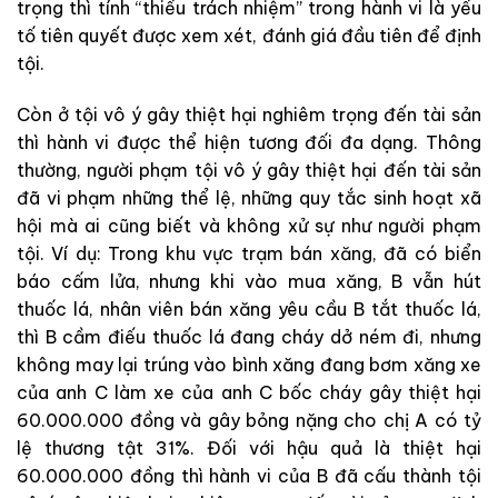
trọng thì tính “thiếu trách nhiệm” trong hành vi là yếu
tố tiên quyết được xem xét, đánh giá đầu tiên để định
tội.
Còn ở tội vô ý gây thiệt hại nghiêm trọng đến tài sản
thì hành vi được thể hiện tương đối đa dạng. Thông
thường, người phạm tội vô ý gây thiệt hại đến tài sản
đã vi phạm những thể lệ, những quy tắc sinh hoạt xã
hội mà ai cũng biết và không xử sự như người phạm
tội. Ví dụ: Trong khu vực trạm bán xăng, đã có biển
báo cấm lửa, nhưng khi vào mua xăng, B vẫn hút
thuốc lá, nhân viên bán xăng yêu cầu B tắt thuốc lá,
thì B cầm điếu thuốc lá đang cháy dở ném đi, nhưng
không may lại trúng vào bình xăng đang bơm xăng xe
của anh C làm xe của anh C bốc cháy gây thiệt hại
60.000.000 đồng và gây bỏng nặng cho chị A có tỷ
lệ thương tật 31%. Đối với hậu quả là thiệt hại
60.000.000 đồng thì hành vi của B đã cấu thành tội