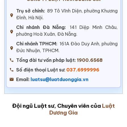
Trụ sở chính:
89 Tô Vĩnh Diện, phường Khương
Đình, Hà Nội.
Chi nhánh Đà Nẵng:
141 Diệp Minh Châu,
phường Hoà Xuân, Đà Nẵng.
Chi nhánh TPHCM:
161A Đào Duy Anh, phường
Đức Nhuận, TPHCM.
Tổng đài tư vấn pháp luật:
1900.6568
Số điện thoại Luật sư:
037.6999996
Email:
luatsu@luatduonggia.vn
Đội ngũ Luật sư, Chuyên viên của
Luật
Dương Gia