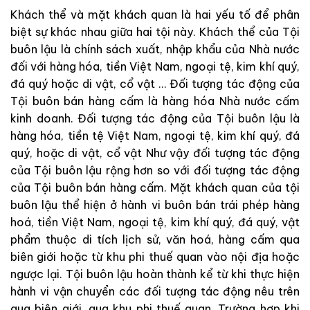
Khách thể và mặt khách quan là hai yếu tố để phân
biệt sự khác nhau giữa hai tội này. Khách thể của Tội
buôn lậu là chính sách xuất, nhập khẩu của Nhà nước
đối với hàng hóa, tiền Việt Nam, ngoại tệ, kim khí quý,
đá quý hoặc di vật, cổ vật … Đối tượng tác động của
Tội buôn bán hàng cấm là hàng hóa Nhà nước cấm
kinh doanh. Đối tượng tác động của Tội buôn lậu là
hàng hóa, tiền tệ Việt Nam, ngoại tệ, kim khí quý, đá
quý, hoặc di vật, cổ vật Như vậy đối tượng tác động
của Tội buôn lậu rộng hơn so với đối tượng tác động
của Tội buôn bán hàng cấm. Mặt khách quan của tội
buôn lậu thể hiện ở hành vi buôn bán trái phép hàng
hoá, tiền Việt Nam, ngoại tệ, kim khí quý, đá quý, vật
phẩm thuộc di tích lịch sử, văn hoá, hàng cấm qua
biên giới hoặc từ khu phi thuế quan vào nội địa hoặc
ngược lại. Tội buôn lậu hoàn thành kể từ khi thực hiện
hành vi vận chuyển các đối tượng tác động nêu trên
qua biên giới, qua khu phi thuế quan. Trường hợp khi