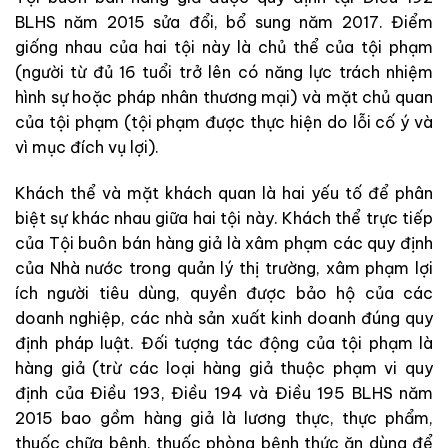
BLHS năm 2015 sửa đổi, bổ sung năm 2017. Điểm
giống nhau của hai tội này là chủ thể của tội phạm
(người từ đủ 16 tuổi trở lên có năng lực trách nhiệm
hình sự hoặc pháp nhân thương mại) và mặt chủ quan
của tội phạm (tội phạm được thực hiện do lỗi cố ý và
vì mục đích vụ lợi).
Khách thể và mặt khách quan là hai yếu tố để phân
biệt sự khác nhau giữa hai tội này. Khách thể trực tiếp
của Tội buôn bán hàng giả là xâm phạm các quy định
của Nhà nước trong quản lý thị trường, xâm phạm lợi
ích người tiêu dùng, quyền được bảo hộ của các
doanh nghiệp, các nhà sản xuất kinh doanh đúng quy
định pháp luật. Đối tượng tác động của tội phạm là
hàng giả (trừ các loại hàng giả thuộc phạm vi quy
định của Điều 193, Điều 194 và Điều 195 BLHS năm
2015 bao gồm hàng giả là lương thực, thực phẩm,
thuốc chữa bệnh, thuốc phòng bệnh thức ăn dùng để