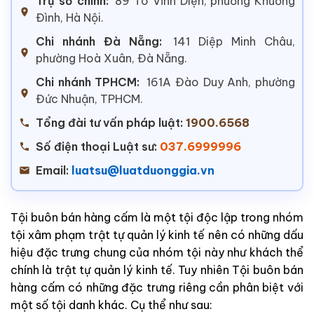
Trụ sở chính:
89 Tô Vĩnh Diện, phường Khương
Đình, Hà Nội.
Chi nhánh Đà Nẵng:
141 Diệp Minh Châu,
phường Hoà Xuân, Đà Nẵng.
Chi nhánh TPHCM:
161A Đào Duy Anh, phường
Đức Nhuận, TPHCM.
Tổng đài tư vấn pháp luật:
1900.6568
Số điện thoại Luật sư:
037.6999996
Email:
luatsu@luatduonggia.vn
Tội buôn bán hàng cấm là một tội độc lập trong nhóm
tội xâm phạm trật tự quản lý kinh tế nên có những dấu
hiệu đặc trưng chung của nhóm tội này như khách thể
chính là trật tự quản lý kinh tế. Tuy nhiên Tội buôn bán
hàng cấm có những đặc trưng riêng cần phân biệt với
một số tội danh khác. Cụ thể như sau: