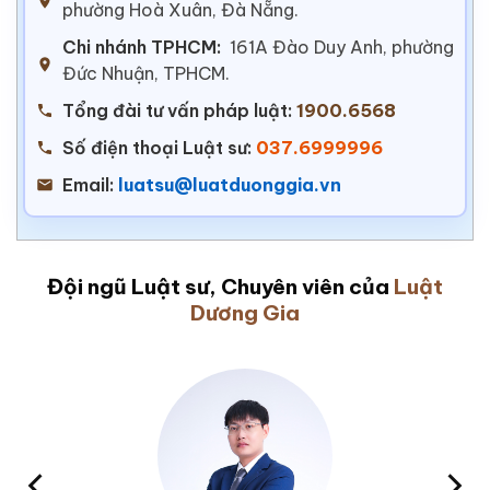
phường Hoà Xuân, Đà Nẵng.
Chi nhánh TPHCM:
161A Đào Duy Anh, phường
Đức Nhuận, TPHCM.
Tổng đài tư vấn pháp luật:
1900.6568
Số điện thoại Luật sư:
037.6999996
Email:
luatsu@luatduonggia.vn
Đội ngũ Luật sư, Chuyên viên của
Luật
Dương Gia