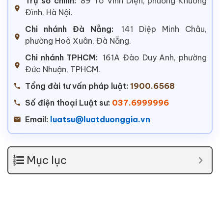
Trụ sở chính:
89 Tô Vĩnh Diện, phường Khương
Đình, Hà Nội.
Chi nhánh Đà Nẵng:
141 Diệp Minh Châu,
phường Hoà Xuân, Đà Nẵng.
Chi nhánh TPHCM:
161A Đào Duy Anh, phường
Đức Nhuận, TPHCM.
Tổng đài tư vấn pháp luật:
1900.6568
Số điện thoại Luật sư:
037.6999996
Email:
luatsu@luatduonggia.vn
Mục lục