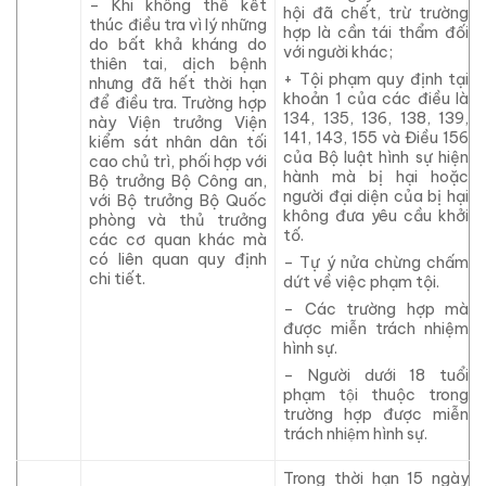
– Khi không thể kết
hội đã chết, trừ trường
thúc điều tra vì lý những
hợp là cần tái thẩm đối
do bất khả kháng do
với người khác;
thiên tai, dịch bệnh
+ Tội phạm quy định tại
nhưng đã hết thời hạn
khoản 1 của các điều là
để điều tra.
Trường hợp
134, 135, 136, 138, 139,
này V
iện trưởng Viện
141, 143, 155 và Điều 156
kiểm sát nhân dân tối
của Bộ luật hình sự hiện
cao chủ trì, phối hợp với
hành
mà bị hại hoặc
Bộ trưởng Bộ Công an,
người đại diện của bị hại
với Bộ trưởng Bộ Quốc
không đưa yêu cầu khởi
phòng và thủ trưởng
tố.
các cơ quan khác mà
có liên quan quy định
– Tự ý nửa chừng chấm
chi tiết
.
dứt về việc phạm tội.
– Các trường hợp mà
được miễn trách nhiệm
hình sự.
– Người dưới 18 tuổi
phạm tội thuộc trong
trường hợp được miễn
trách nhiệm hình sự
.
Trong thời hạn 15 ngày