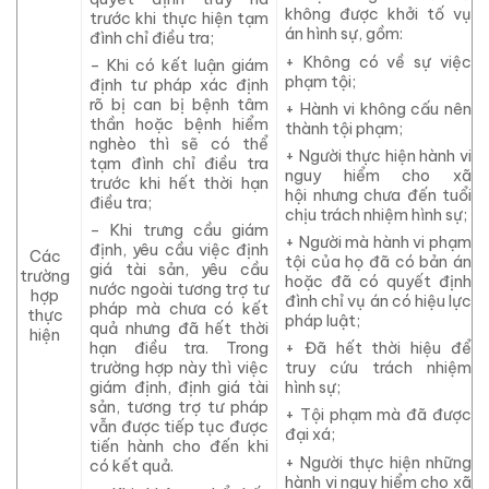
không được khởi tố vụ
trước khi thực
hiện
tạm
án hình sự, gồm:
đình chỉ điều tra;
+ Không có về sự việc
– Khi có kết luận giám
phạm tội;
định tư pháp xác định
rõ bị can bị bệnh tâm
+ Hành vi không cấu nên
thần hoặc bệnh hiểm
thành tội phạm;
nghèo thì sẽ có thể
+ Người thực hiện hành vi
tạm đình chỉ điều tra
nguy hiểm cho xã
trước khi hết thời hạn
hội
nhưng
chưa đến tuổi
điều tra;
chịu trách nhiệm hình sự;
– Khi trưng cầu giám
+ Người mà hành vi phạm
định, yêu cầu việc định
Các
tội của họ đã có bản án
giá tài sản, yêu cầu
trường
hoặc đã
có
quyết định
nước ngoài tương trợ tư
hợp
đình chỉ vụ án có hiệu lực
pháp mà chưa có kết
thực
pháp luật;
quả nhưng đã hết thời
hiện
+ Đã hết thời hiệu để
hạn điều tra. Trong
truy cứu trách nhiệm
trường hợp này
thì
việc
hình sự;
giám định, định giá tài
sản, tương trợ tư pháp
+ Tội phạm mà đã được
vẫn được tiếp tục được
đại xá;
tiến hành cho đến khi
+ Người thực hiện những
có kết quả.
hành vi nguy hiểm cho xã