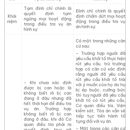
Tạm đình chỉ chính là
Đình chỉ chính là quyết
quyết định tạm
Khái
định chấm dứt mọi hoạt
ngừng mọi hoạt động
niệm
động trong điều tra vụ
trong điều tra vụ án
án hình sự.
hình sự
Có một trong những căn
cứ sau:
– Trường hợp người đã
yêu cầu khởi tố thực
hiện
rút yêu cầu, trừ trường
hợp có căn cứ xác định
rằng người đã yêu cầu
rút yêu cầu khởi tố trái
– Khi chưa xác định
với ý muốn của họ do họ
được bị can hoặc là
bị ép buộc, cưỡng bức
không biết rõ bị can
thì tuy người đã yêu cầu
đang ở đâu nhưng đã
khởi tố có rút yêu cầu,
hết thời hạn để điều tra
Cơ quan điều tra, Viện
vụ án. Trường hợp
kiểm sát, Tòa án vẫn sẽ
không biết rõ bị can
tiếp tục tiến hành tố
đang ở đâu, khi
đó
Cơ
tụng đối với vụ án.
quan điều tra phải ra
– Một trong các căn cứ
quyết định truy nã