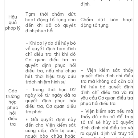
định.
Tạm thời chấm dứt
Hậu
hoạt động tố tụng cho
Chấm dứt luôn hoạt
quả
đến khi đã có quyết
động tố tụng.
pháp lý
định phục hồi.
– Khi có lý do để hủy bỏ
về quyết định tạm đình
chỉ điều tra thì khi
đó
Cơ quan điều tra ra
quyết định phục hồi
– Viện kiểm sát thấy
điều tra, nếu như chưa
quyết định đình chỉ điều
hết thời hiệu truy cứu
tra mà không có căn cứ
trách nhiệm hình sự.
thì hủy bỏ quyết định
– Trong thời hạn 02
Các
đình chỉ điều tra và ra
ngày kể từ ngày
đã
ra
trường
yêu cầu Cơ quan điều tra
quyết định phục hồi
hợp
phục hồi điều tra.
điều tra, Cơ quan điều
phục
– Viện kiểm sát nếu mà
tra phải:
hồi
thấy đủ căn cứ để truy
điều
+ Gửi quyết định này
tố thì sẽ hủy bỏ quyết
tra
đến cho Viện kiểm sát
định đình chỉ điều tra và
cùng cấp, đến bị can,
ra quyết định về truy tố
người bào chữa hoặc