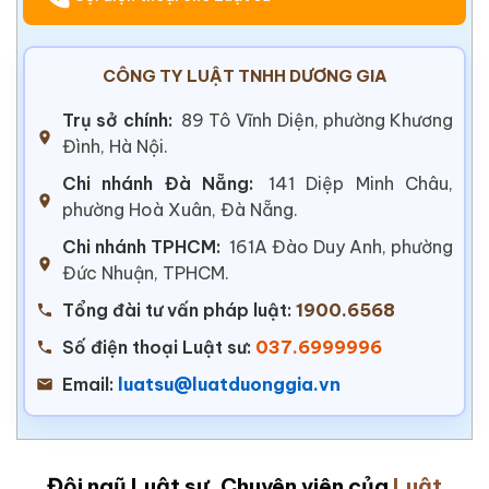
CÔNG TY LUẬT TNHH DƯƠNG GIA
Trụ sở chính:
89 Tô Vĩnh Diện, phường Khương
Đình, Hà Nội.
Chi nhánh Đà Nẵng:
141 Diệp Minh Châu,
phường Hoà Xuân, Đà Nẵng.
Chi nhánh TPHCM:
161A Đào Duy Anh, phường
Đức Nhuận, TPHCM.
Tổng đài tư vấn pháp luật:
1900.6568
Số điện thoại Luật sư:
037.6999996
Email:
luatsu@luatduonggia.vn
Đội ngũ Luật sư, Chuyên viên của
Luật