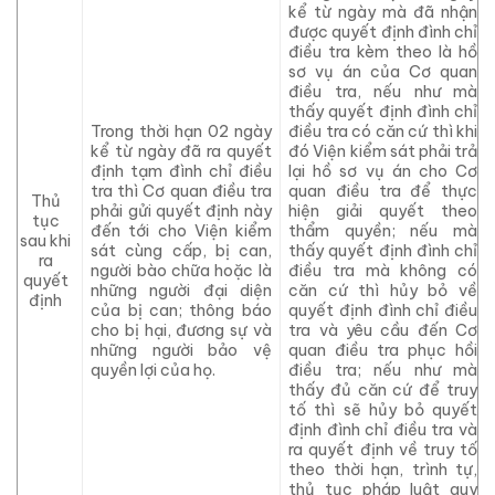
kể từ ngày mà
đã
nhận
được quyết định đình chỉ
điều tra kèm theo
là
hồ
sơ vụ án của Cơ quan
điều tra, nếu như
mà
thấy quyết định đình chỉ
Trong thời hạn 02 ngày
điều tra có căn cứ thì khi
kể từ ngày
đã
ra quyết
đó
Viện kiểm sát phải trả
định tạm đình chỉ điều
lại hồ sơ vụ án cho Cơ
tra
thì
Cơ quan điều tra
quan điều tra để thực
Thủ
phải gửi quyết định này
hiện
giải quyết theo
tục
đến
tới
cho Viện kiểm
thẩm quyền; nếu mà
sau khi
sát cùng cấp, bị can,
thấy quyết định đình chỉ
ra
người bào chữa hoặc là
điều tra
mà
không có
quyết
những
người đại diện
căn cứ thì hủy bỏ về
định
của bị can; thông báo
quyết định đình chỉ điều
cho bị hại, đương sự và
tra và yêu cầu đến Cơ
những người bảo vệ
quan điều tra phục hồi
quyền lợi của họ.
điều tra; nếu như
mà
thấy đủ căn cứ để truy
tố thì sẽ hủy bỏ quyết
định đình chỉ điều tra và
ra quyết định về truy tố
theo thời hạn, trình tự,
thủ tục pháp
luật quy