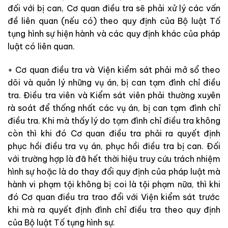
đối với bị can, Cơ quan điều tra sẽ
phải xử lý các vấn
đề liên quan (nếu có) theo quy định của Bộ luật Tố
tụng hình sự hiện
hành
và các quy định khác của pháp
luật có liên quan.
+ Cơ quan điều tra và Viện kiểm sát phải mở sổ theo
dõi và quản lý những vụ án, bị can tạm đình chỉ điều
tra. Điều tra viên và Kiểm sát viên
phải
thường xuyên
rà soát để thống nhất các vụ án, bị can tạm đình chỉ
điều tra. Khi mà
thấy lý do tạm đình chỉ điều tra không
còn thì khi
đó
Cơ quan điều tra phải ra quyết định
phục hồi điều tra vụ án, phục hồi điều tra bị can. Đối
với trường hợp là
đã hết thời hiệu truy cứu trách nhiệm
hình sự hoặc là
do thay đổi quy định của pháp luật mà
hành vi phạm tội không bị coi là tội phạm nữa, thì khi
đó
Cơ quan điều tra trao đổi với Viện kiểm sát trước
khi
mà
ra quyết định đình chỉ điều tra theo quy định
của Bộ luật Tố tụng hình sự.