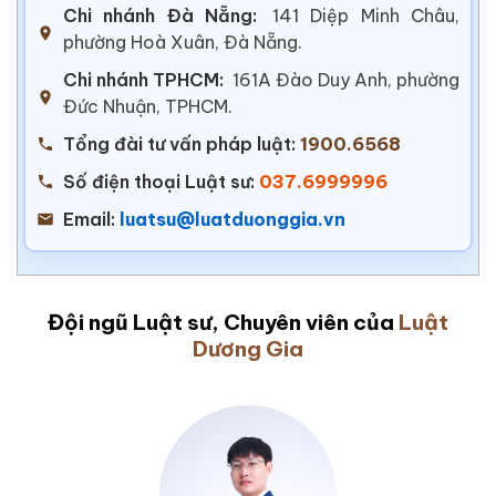
Chi nhánh Đà Nẵng:
141 Diệp Minh Châu,
phường Hoà Xuân, Đà Nẵng.
Chi nhánh TPHCM:
161A Đào Duy Anh, phường
Đức Nhuận, TPHCM.
Tổng đài tư vấn pháp luật:
1900.6568
Số điện thoại Luật sư:
037.6999996
Email:
luatsu@luatduonggia.vn
Đội ngũ Luật sư, Chuyên viên của
Luật
Dương Gia