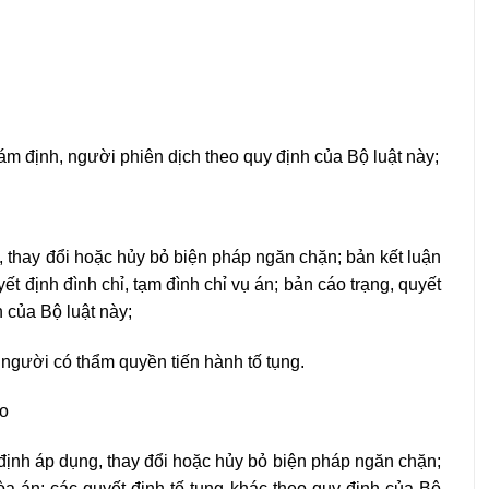
iám định, người phiên dịch theo quy định của Bộ luật này;
, thay đổi hoặc hủy bỏ biện pháp ngăn chặn; bản kết luận
uyết định đình chỉ, tạm đình chỉ vụ án; bản cáo trạng, quyết
h của Bộ luật này;
, người có thẩm quyền tiến hành tố tụng.
áo
định áp dụng, thay đổi hoặc hủy bỏ biện pháp ngăn chặn;
òa án; các quyết định tố tụng khác theo quy định của Bộ