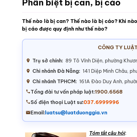
Phân biệt bị can, bị cáo
Thế nào là bị can? Thế nào là bị cáo? Khi nào
bị cáo được quy định như thế nào?
CÔNG TY LUẬT
Trụ sở chính:
89 Tô Vĩnh Diện, phường Khươn
Chi nhánh Đà Nẵng:
141 Diệp Minh Châu, p
Chi nhánh TPHCM:
161A Đào Duy Anh, phư
Tổng đài tư vấn pháp luật:
1900.6568
Số điện thoại Luật sư:
037.6999996
Email:
luatsu@luatduonggia.vn
Tóm tắt câu hỏi
: