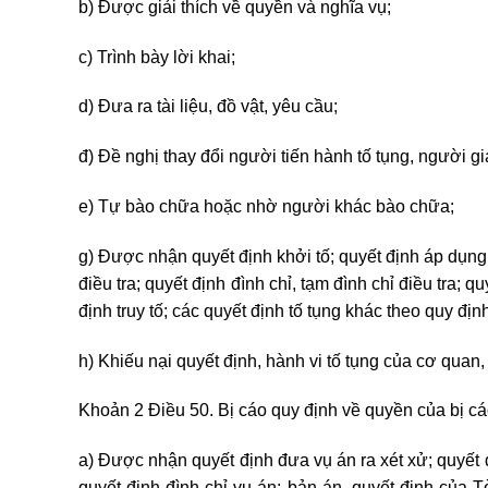
b) Được giải thích về quyền và nghĩa vụ;
c) Trình bày lời khai;
d) Đưa ra tài liệu, đồ vật, yêu cầu;
đ) Đề nghị thay đổi người tiến hành tố tụng, người g
e) Tự bào chữa hoặc nhờ người khác bào chữa;
g) Được nhận quyết định khởi tố; quyết định áp dụng
điều tra; quyết định đình chỉ, tạm đình chỉ điều tra; q
định truy tố; các quyết định tố tụng khác theo quy địn
h) Khiếu nại quyết định, hành vi tố tụng của cơ quan
Khoản 2 Điều 50. Bị cáo quy định về quyền của bị c
a) Được nhận quyết định đưa vụ án ra xét xử; quyết 
quyết định đình chỉ vụ án; bản án, quyết định của T