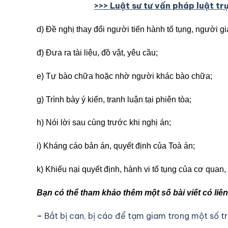
>>> Lu
ậ
t sư tư v
ấ
n pháp lu
ậ
t tr
d) Đề nghị thay đổi người tiến hành tố tụng, người g
đ) Đưa ra tài liệu, đồ vật, yêu cầu;
e) Tự bào chữa hoặc nhờ người khác bào chữa;
g) Trình bày ý kiến, tranh luận tại phiên tòa;
h) Nói lời sau cùng trước khi nghị án;
i) Kháng cáo bản án, quyết định của Toà án;
k) Khiếu nại quyết định, hành vi tố tụng của cơ quan
Bạn có thể tham khảo thêm một số bài viết có li
–
Bắt bị can, bị cáo để tạm giam trong một số t