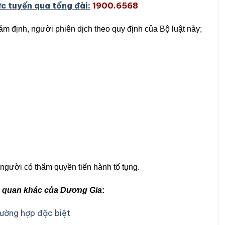
ự
c tuy
ế
n qua t
ổ
ng đài:
1900.6568
iám định, người phiên dịch theo quy định của Bộ luật này;
, người có thẩm quyền tiến hành tố tụng.
ên quan khác của Dương Gia
:
rường hợp đặc biệt