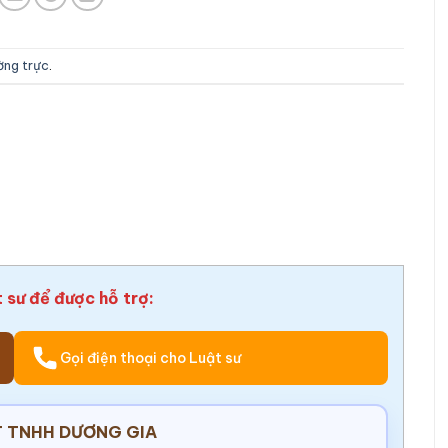
ường trực
.
t sư để được hỗ trợ:
Gọi điện thoại cho Luật sư
 TNHH DƯƠNG GIA