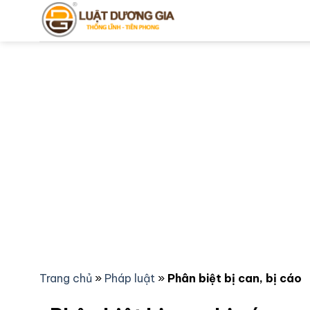
Bỏ
qua
nội
dung
Trang chủ
»
Pháp luật
»
Phân biệt bị can, bị cáo