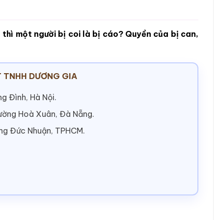
 thì một người bị coi là bị cáo? Quyền của bị can,
 TNHH DƯƠNG GIA
g Đình, Hà Nội.
hường Hoà Xuân, Đà Nẵng.
ờng Đức Nhuận, TPHCM.