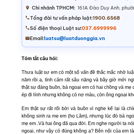
Chi nhánh TPHCM:
161A Đào Duy Anh, phư
Tổng đài tư vấn pháp luật:
1900.6568
Số điện thoại Luật sư:
037.6999996
Email:
luatsu@luatduonggia.vn
Tóm tắt câu hỏi:
Thưa luật sư em có một số vấn đề thắc mắc nhờ luậ
năm rồi ạ, tình cảm rất sâu nặng và bây giờ mới n
thật sự đáng buồn, bà ngoại em có hai chồng và mẹ c
ép đi lính nhưng không có nợ máu, còn ông ngoại kh
Em thật sự rất rối bời và buồn vì nghe kể lại là c
không sinh ra mẹ em (họ Lâm), nhưng lúc đó bà ngo
mẹ em .Và hai ông đã qua đời. Em nghe người ta nói n
ngoại, như vậy có đúng không ạ? Bên nội của em l