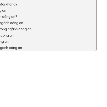
3 đời không?
ng an
ành công an?
g ngành công an
i trong ngành công an
h công an
ông an
 ngành công an