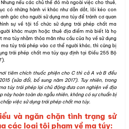
. Nhưng nếu các chủ thể đó mà ngoài việc cho thuê,
ục có những hành vi khác như dẫn dắt, lôi kéo con
 canh gác cho người sử dụng ma túy để tránh cơ quan
 hình sự về tội tổ chức sử dụng trái phép chất ma
 người khác mượn hoặc thuê địa điểm mà biết là họ
ất ma túy nhằm thỏa mãn nhu cầu của họ về sử dụng
a túy trái phép vào cơ thể người khác, thì cũng bị
dụng trái phép chất ma túy quy định tại Điều 255 Bộ
7).
ơi tiêm chích thuốc phiện cho C thì cả A và B đều
015 (sửa đổi, bổ sung năm 2017). Tuy nhiên, trong
ma túy trái phép lại chủ động đưa con nghiện về địa
p này hoàn toàn do ngẫu nhiên, không có sự chuẩn bị
a chấp việc sử dụng trái phép chất ma túy.
iểu và ngăn chặn tình trạng sử
ủa các loại tội phạm về ma túy: