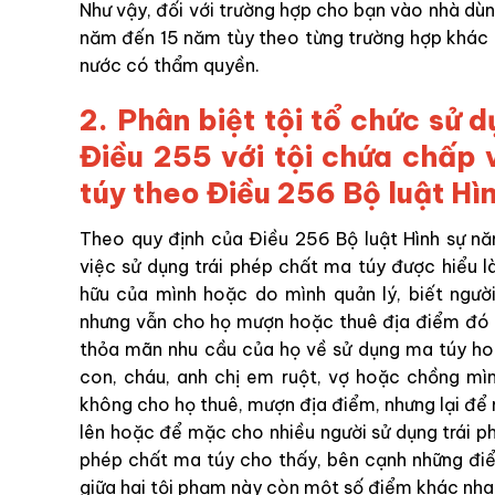
Như vậy, đối với trường hợp cho bạn vào nhà dùn
năm đến 15 năm tùy theo từng trường hợp khác n
nước có thẩm quyền.
2. Phân biệt tội tổ chức sử 
Điều 255 với tội chứa chấp 
túy theo Điều 256 Bộ luật Hì
Theo quy định của Điều 256 Bộ luật Hình sự nă
việc sử dụng trái phép chất ma túy được hiểu 
hữu của mình hoặc do mình quản lý, biết người
nhưng vẫn cho họ mượn hoặc thuê địa điểm đó đ
thỏa mãn nhu cầu của họ về sử dụng ma túy hoặ
con, cháu, anh chị em ruột, vợ hoặc chồng mìn
không cho họ thuê, mượn địa điểm, nhưng lại để 
lên hoặc để mặc cho nhiều người sử dụng trái ph
phép chất ma túy cho thấy, bên cạnh những điể
giữa hai tội phạm này còn một số điểm khác nha