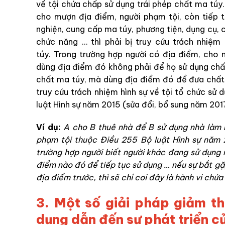
về tội chứa chấp sử dụng trái phép chất ma túy
cho mượn địa điểm, người phạm tội, còn tiếp t
nghiện, cung cấp ma túy, phương tiện, dụng cụ,
chức năng … thì phải bị truy cứu trách nhiệm
túy. Trong trường hợp người có địa điểm, cho
dùng địa điểm đó không phải để họ sử dụng ch
chất ma túy, mà dùng địa điểm đó để đưa chất m
truy cứu trách nhiệm hình sự về tội tổ chức sử 
luật Hình sự năm 2015 (sửa đổi, bổ sung năm 201
Ví dụ:
A cho B thuê nhà để B sử dụng nhà làm n
phạm tội thuộc Điều 255 Bộ luật Hình sự năm 2
trường hợp người biết người khác đang sử dụng 
điểm nào đó để tiếp tục sử dụng … nếu sự bắt gặ
địa điểm trước, thì sẽ chỉ coi đây là hành vi chứ
3. Một số giải pháp giảm th
dụng dẫn đến sự phát triển c