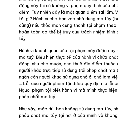
động này thì sẽ không vi phạm quy định của phá
điểm. Tuy nhiên đây là một quan điểm sai lầm. 
tội gì? Hành vi cho bạn vào nhà dùng ma túy 
dùng) nếu thỏa mãn cũng thành tội phạm theo q
hoàn toàn có thể bị truy cứu trách nhiệm hình 
túy.
Hành vi khách quan của tội phạm này được quy đị
ma tuý. Biểu hiện thực tế của hành vi chứa chấ
động, như cho mượn, cho thuê địa điểm thuộc 
người khác trực tiếp sử dụng trái phép chất ma
ngăn cản người khác sử dụng chỗ ở, chỗ làm việ
… Lỗi của người phạm tội được quy định là lỗi cố
Người phạm tội biết hành vi mà mình thực hiện 
phép chất ma tuý.
Như vậy, mặc dù, bạn không sử dụng ma túy, nh
phép chất ma túy tại nơi ở của mình và khôn