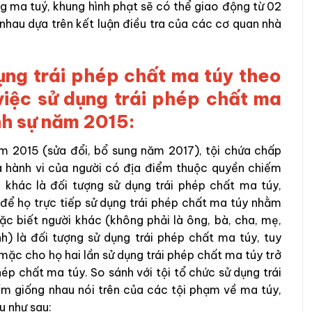
g ma tuý, khung hình phạt sẽ có thể giao động từ 02
hau dựa trên kết luận điều tra của các cơ quan nhà
dụng trái phép chất ma túy theo
việc sử dụng trái phép chất ma
nh sự năm 2015:
m 2015 (sửa đổi, bổ sung năm 2017), tội chứa chấp
là hành vi của người có địa điểm thuộc quyền chiếm
 khác là đối tượng sử dụng trái phép chất ma túy,
ể họ trực tiếp sử dụng trái phép chất ma túy nhằm
c biết người khác (không phải là ông, bà, cha, mẹ,
h) là đối tượng sử dụng trái phép chất ma túy, tuy
mặc cho họ hai lần sử dụng trái phép chất ma túy trở
ép chất ma túy. So sánh với tội tổ chức sử dụng trái
m giống nhau nói trên của các tội phạm về ma túy,
u như sau: