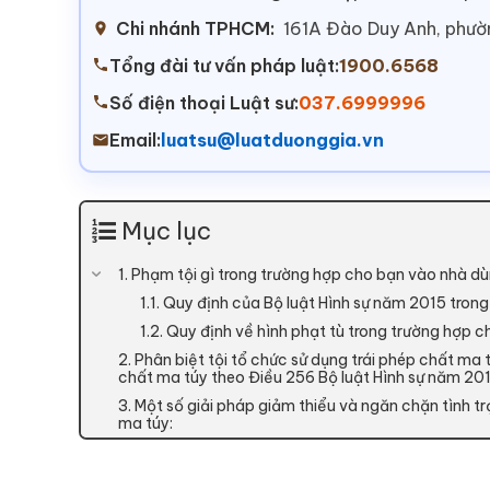
Chi nhánh TPHCM:
161A Đào Duy Anh, phư
Tổng đài tư vấn pháp luật:
1900.6568
Số điện thoại Luật sư:
037.6999996
Email:
luatsu@luatduonggia.vn
Mục lục
1. Phạm tội gì trong trường hợp cho bạn vào nhà d
1.1. Quy định của Bộ luật Hình sự năm 2015 tro
1.2. Quy định về hình phạt tù trong trường hợp
2. Phân biệt tội tổ chức sử dụng trái phép chất ma 
chất ma túy theo Điều 256 Bộ luật Hình sự năm 20
3. Một số giải pháp giảm thiểu và ngăn chặn tình t
ma túy: