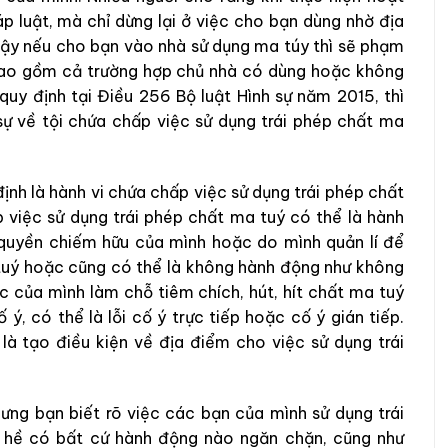
p luật, mà chỉ dừng lại ở việc cho bạn dùng nhờ địa
Vậy nếu cho bạn vào nhà sử dụng ma túy thì sẽ phạm
(bao gồm cả trường hợp chủ nhà có dùng hoặc không
uy định tại Điều 256 Bộ luật Hình sự năm 2015, thì
sự về tội chứa chấp việc sử dụng trái phép chất ma
nh là hành vi chứa chấp việc sử dụng trái phép chất
p việc sử dụng trái phép chất ma tuý có thể là hành
quyền chiếm hữu của mình hoặc do mình quản lí để
 tuý hoặc cũng có thể là không hành động như không
c của mình làm chỗ tiêm chích, hút, hít chất ma tuý
 ý, có thể là lỗi cố ý trực tiếp hoặc cố ý gián tiếp.
là tạo điều kiện về địa điểm cho việc sử dụng trái
ưng bạn biết rõ việc các bạn của mình sử dụng trái
g hề có bất cứ hành động nào ngăn chặn, cũng như