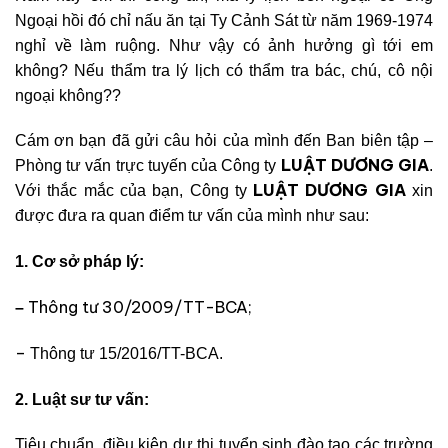
Ngoại hồi đó chỉ nấu ăn tại Ty Cảnh Sát từ năm 1969-1974
nghỉ về làm ruộng. Như vậy có ảnh hưởng gì tới em
không? Nếu thẩm tra lý lịch có thẩm tra bác, chú, cô nội
ngoại không??
Cám ơn bạn đã gửi câu hỏi của mình đến Ban biên tập –
LUẬT DƯƠNG GIA
Phòng tư vấn trực tuyến của Công ty
.
LUẬT DƯƠNG GIA
Với thắc mắc của bạn, Công ty
xin
được đưa ra quan điểm tư vấn của mình như sau:
1. Cơ sở pháp lý:
Thông tư 30/2009/TT-BCA;
–
–
Thông tư
15/2016/TT-BCA.
2. Luật sư tư vấn:
Tiêu chuẩn, điều kiện dự thi tuyển sinh đào tạo các trường