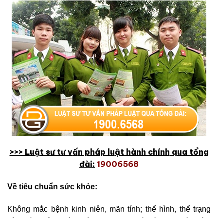
>>> Luậ
t sư tư v
ấ
n pháp lu
ậ
t hành chính
qua t
ổng
đài:
19006568
Về tiêu chuẩn sức khỏe:
Không mắc bệnh kinh niên, mãn tính; thể hình, thể trạng