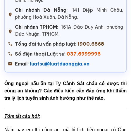
Chi nhánh Đà Nẵng:
141 Diệp Minh Châu,
phường Hoà Xuân, Đà Nẵng.
Chi nhánh TPHCM:
161A Đào Duy Anh, phường
Đức Nhuận, TPHCM.
Tổng đài tư vấn pháp luật:
1900.6568
Số điện thoại Luật sư:
037.6999996
Email:
luatsu@luatduonggia.vn
Ông ngoại nấu ăn tại Ty Cảnh Sát cháu có được thi
công an không? Các điều kiện cần đáp ứng khi thẩm
tra lý lịch tuyển sinh ảnh hưởng như thế nào.
Tóm tắt câu hỏi:
Năm nay em thi công an, mà lý lịch bên ngoại có Ông