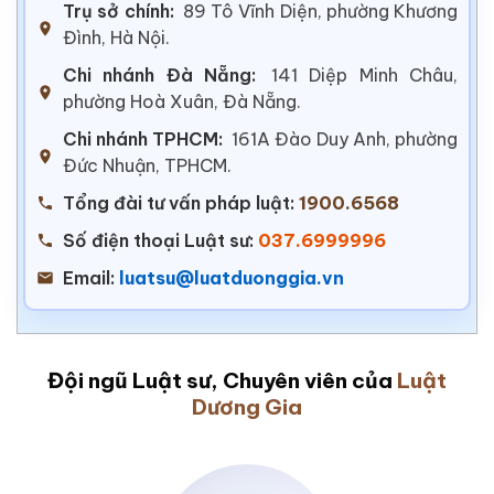
Trụ sở chính:
89 Tô Vĩnh Diện, phường Khương
Đình, Hà Nội.
Chi nhánh Đà Nẵng:
141 Diệp Minh Châu,
phường Hoà Xuân, Đà Nẵng.
Chi nhánh TPHCM:
161A Đào Duy Anh, phường
Đức Nhuận, TPHCM.
Tổng đài tư vấn pháp luật:
1900.6568
Số điện thoại Luật sư:
037.6999996
Email:
luatsu@luatduonggia.vn
Đội ngũ Luật sư, Chuyên viên của
Luật
Dương Gia