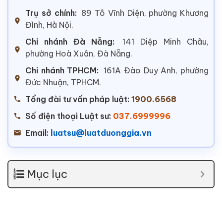
Trụ sở chính:
89 Tô Vĩnh Diện, phường Khương
Đình, Hà Nội.
Chi nhánh Đà Nẵng:
141 Diệp Minh Châu,
phường Hoà Xuân, Đà Nẵng.
Chi nhánh TPHCM:
161A Đào Duy Anh, phường
Đức Nhuận, TPHCM.
Tổng đài tư vấn pháp luật:
1900.6568
Số điện thoại Luật sư:
037.6999996
Email:
luatsu@luatduonggia.vn
Mục lục