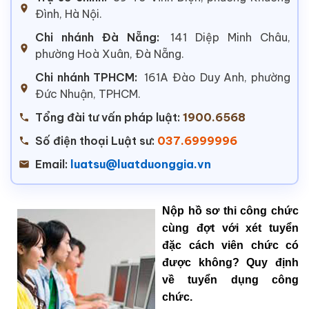
Đình, Hà Nội.
Chi nhánh Đà Nẵng:
141 Diệp Minh Châu,
phường Hoà Xuân, Đà Nẵng.
Chi nhánh TPHCM:
161A Đào Duy Anh, phường
Đức Nhuận, TPHCM.
Tổng đài tư vấn pháp luật:
1900.6568
Số điện thoại Luật sư:
037.6999996
Email:
luatsu@luatduonggia.vn
Nộp hồ sơ thi công chức
cùng đợt với xét tuyển
đặc cách viên chức có
được không? Quy định
về tuyển dụng công
chức.