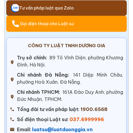
Tư vấn pháp luật qua Zalo
Gọi điện thoại cho Luật sư
CÔNG TY LUẬT TNHH DƯƠNG GIA
Trụ sở chính:
89 Tô Vĩnh Diện, phường Khương
Đình, Hà Nội.
Chi nhánh Đà Nẵng:
141 Diệp Minh Châu,
phường Hoà Xuân, Đà Nẵng.
Chi nhánh TPHCM:
161A Đào Duy Anh, phường
Đức Nhuận, TPHCM.
Tổng đài tư vấn pháp luật:
1900.6568
Số điện thoại Luật sư:
037.6999996
Email:
luatsu@luatduonggia.vn