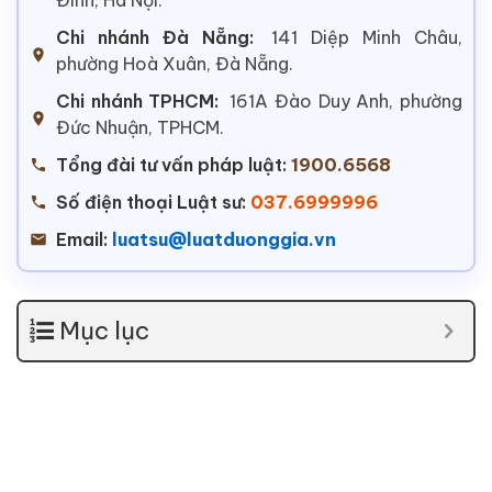
Chi nhánh Đà Nẵng:
141 Diệp Minh Châu,
phường Hoà Xuân, Đà Nẵng.
Chi nhánh TPHCM:
161A Đào Duy Anh, phường
Đức Nhuận, TPHCM.
Tổng đài tư vấn pháp luật:
1900.6568
Số điện thoại Luật sư:
037.6999996
Email:
luatsu@luatduonggia.vn
Mục lục