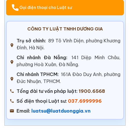
Gọi điện thoại cho Luật sư
CÔNG TY LUẬT TNHH DƯƠNG GIA
Trụ sở chính:
89 Tô Vĩnh Diện, phường Khương
Đình, Hà Nội.
Chi nhánh Đà Nẵng:
141 Diệp Minh Châu,
phường Hoà Xuân, Đà Nẵng.
Chi nhánh TPHCM:
161A Đào Duy Anh, phường
Đức Nhuận, TPHCM.
Tổng đài tư vấn pháp luật:
1900.6568
Số điện thoại Luật sư:
037.6999996
Email:
luatsu@luatduonggia.vn