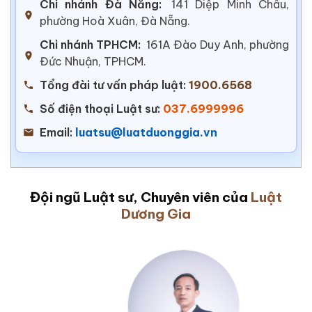
Chi nhánh Đà Nẵng:
141 Diệp Minh Châu,
phường Hoà Xuân, Đà Nẵng.
Chi nhánh TPHCM:
161A Đào Duy Anh, phường
Đức Nhuận, TPHCM.
Tổng đài tư vấn pháp luật:
1900.6568
Số điện thoại Luật sư:
037.6999996
Email:
luatsu@luatduonggia.vn
Đội ngũ Luật sư, Chuyên viên của
Luật
Dương Gia