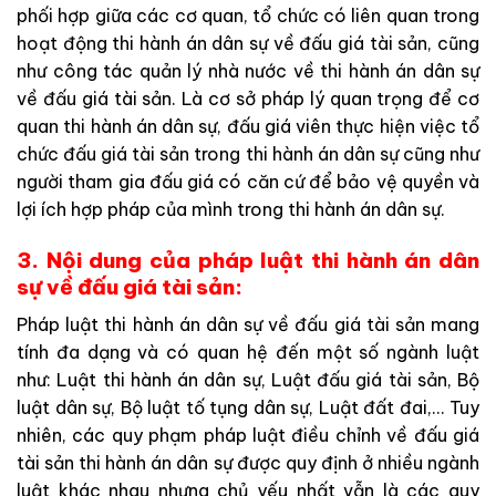
phối
hợp
giữa
các
cơ
quan
,
tổ
chức
có
liên
quan
trong
hoạt
động
thi
hành
án
dân
s
ự
về
đấu
giá
tài
sản
,
cũng
như
công
tác
quản
lý
nhà
nước
về
thi
hành
án
dân
sự
về
đấ
u
giá
tài
sản
.
Là
cơ
sở
pháp
lý
quan
trọng
để
cơ
quan
thi
hành
á
n
d
ân
sự
,
đấu
giá
viên
thực
hiện
việc
tổ
chức
đấu
giá
tài
s
ản
trong
thi
hành
á
n
dân
sự
cũng
như
người
tham
gia
đấu
giá
có
căn
cứ
để
bảo
vệ
quyền
v
à
lợi
ích
hợp
pháp
c
ủa
m
ình
trong
thi
hành
á
n
dân
sự
.
3
.
Nội dung
của
pháp
l
uật
thi
hành án
dân
sự
về
đấu
giá
tài
sản:
P
háp
luậ
t
thi
hành
án
dân
sự
về
đấu
giá
tài
sản
mang
tính
đa
dạng
và
có
quan
hệ đến
một
số
ngành
luật
như
:
Luật
thi
hành
án
dân
sự
,
Luật
đấu
giá
tài
sản
,
Bộ
luật
dân
sự
,
Bộ
luật
tố
tụng
dân
sự
,
Luật
đất
đai
,..
.
Tuy
nhiên
,
các
quy
phạm
pháp luật
điề
u
chỉnh
về
đấu
giá
tài
s
ả
n
t
hi
hành
án
dâ
n
s
ự
được
quy
định
ở
nhiều
n
g
ành
luật
khác
nhau
nhưng
chủ
yếu
nhất
vẫn
là
các
quy