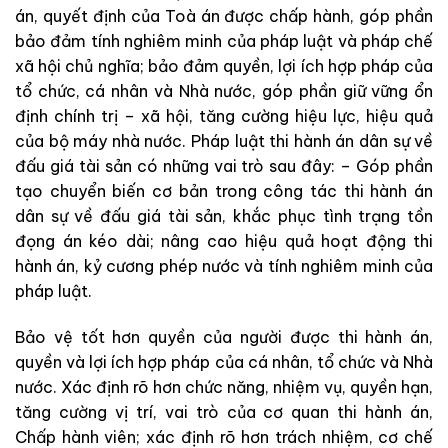
án
,
quyết
định
của
Toà
án
được
chấp
hành
,
góp
phần
bảo
đảm
tính
nghiêm
minh
của
pháp
luật
và
pháp
chế
xã
hội
chủ
nghĩa
;
bảo
đả
m
q
uyền
,
lợi
ích
hợp
pháp
của
tổ
chức
,
cá
nhân
và
Nhà
nước
,
góp
phần
giữ
vững
ổn
định
chính
trị
–
xã
hội
,
tăng
cường
hiệu
lực
,
hiệu
quả
của
bộ
máy
nhà
nước
.
Pháp
lu
ật
t
hi
hành
án
dân
sự
về
đấu
giá
tài
sản
có
những
vai
trò
sau
đây
:
–
Góp
phần
tạo
ch
uyển
biến
cơ
bản
trong
công
tác
thi
hành
án
dân
sự
về
đấu
giá
tài
sả
n
,
khắc
phục
tình
trạng
tồn
đọng
án
kéo
dài
;
nâng
cao
h
i
ệu
quả
h
oạt
động
t
hi
hành
án
,
kỷ
cương
phép
nước
và
tín
h
nghiêm
minh
của
pháp
luật
.
Bảo
vệ
tốt
hơn
quyền
của
người
được
thi
hành
án
,
quyền và
lợi
ích
hợp
pháp
của
cá
nhân
,
tổ
chức
v
à
Nhà
nước
.
X
á
c
đ
ị
nh
rõ
hơn
chức
năng
,
nhiệ
m
vụ
,
quyền
h
ạn
,
tăng
cường
vị trí
,
vai
trò
của
cơ
quan
thi
hành
án
,
Chấp
hành
viên
;
xác
định
rõ hơn
trách
nhiệm
,
cơ
chế