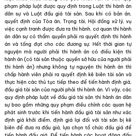
phạm
pháp
luật
được
quy
định
trong
Luật
thi
hành
án
dân
sự
và
Luậ
t
đ
ấ
u
giá
tài
sản
.
Sau
kh
i
có
bản
á
n
,
quyết
định
của
Tòa
án
,
Trọng
tài
,
Hội
đồng
xử
lý
,
vụ
việc
cạnh
tranh
được
đưa
ra
thi
hành
,
cơ
quan
thi
hành
án
dân
sự
có
thẩm
quyền
phải
ra
quyết
định
t
hi
hàn
h
án
và
tống
đạt
cho
các
đương
sự
.
Hết
thời
gian
tự
n
g
uyện
mà người
phải
thi
hành
án
có
điều
k
iện
thi
h
ành
án
(
có
tài
sản
thuộ
c
quyền
sở
hữu
của
người
phải
thi
hành
án
)
nhưng
không
tự
n
guyện
thi
hà
nh
án
thì
chấp
hành
viên
ph
ải
r
a
quyết
định
kê
biên
tài
sả
n
và
thực
hiện
các
thủ
t
ục
tiếp
theo
để
tiến
hà
nh
định
giá
,
đấu
giá
tài
sả
n
của
người
phải
thi
hành
án
.
Vì
vậy
,
các
quy
định
pháp
luật
về
đấu
giá
tài
s
ản
th
i
h
ành
án
dân
sự
b
ao
gồm
những
quy
phạm
điều
chỉnh
các
quan
hệ
phát
sinh
trước
khi
tiến
hành
đấu
giá
tài
sản
như
xác
định giá
khởi
điểm,
định
giá
lại
đối
với
tài
sản
bị
kê
biên
để
đưa
ra
đấu
giá
,
lựa
chọn
tổ
chức
đấu
giá
để
tiến
hành
đấu
giá
.
Để
tiến
hành
các
ho
ạt
độ
ng
đấu