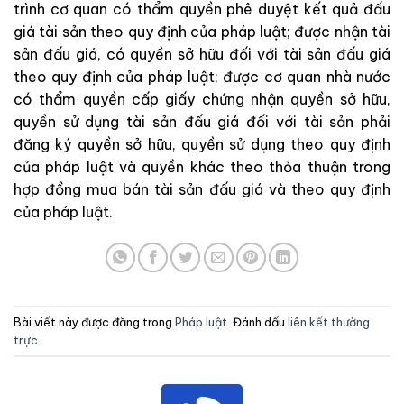
trình
cơ
quan
có
thẩ
m
quyền
phê
duyệt
kết
quả
đấ
u
giá
tà
i
sản
the
o
quy
định
c
ủa
phá
p
l
uậ
t
;
được
nhận
tài
sản
đấu
giá
,
có
quyền
sở
hữu
đối
với
tài
sản đấu
giá
theo
quy
định
của
pháp
luật
;
được
cơ
q
uan
nhà
nước
có
thẩm
quyền
cấp
giấy
chứng
nhận
quyền
sở
hữu
,
quyền
sử
dụng
tài
sản
đấu
giá
đối
với
tài
sản
phải
đăng
ký
quyền
sở
hữu
,
quyền
sử
dụng
theo
quy
định
của
pháp
luật
v
à
quyền
khác
theo
thỏa
thuận
trong
hợp
đồng
mua
bán
tài
sản
đấu
gi
á
và
theo
quy
định
của
pháp
luật
.
Bài viết này được đăng trong
Pháp luật
. Đánh dấu
liên kết thường
trực
.