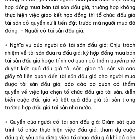
hợp đồng
mua
bá
n
t
ài
sả
n
đ
ấu
giá
,
trường
hợp
kh
ô
n
g
thực
hi
ện
việc
g
ia
o
kết
hợp
đồng
thì
tổ
chức
đấu
giá
tài
s
ản
c
ó
quyền
xử
lí
tiền
đặt
trước
mà
người
mua
đã
đóng
.
–
Người
có
tài
s
ả
n
đấu
giá
:
+
Nghĩa
vụ
của
người
có
tài
sản
đấu
giá
:
Chịu
trách
nhiệm
về
tài
sản
đưa
ra
đấu
giá
;
ký
hợp
đồng
mua
bán
tài
sản
đấu
giá
hoặc
trình
cơ
quan
có
thẩm
quyền
phê
duyệt
kết
quả
đấu
giá
tài
sản
;
giao
tài
sản
và
các
giấy
tờ
liên
quan
đến
tài
sả
n
đấu
giá
cho
người
mua
được
tài
sản
đấu
giá
;
báo
cáo
cơ
quan
có
th
ẩm
q
uyền
về
việc
lựa
chọn
tổ
chức
đấu
giá
tài
sản
,
diễn
biến
cuộc
đấu
giá
và
kết
quả
đấu
giá
tài
sản
trong
trường
hợp
đấu
giá
tài
sản
nhà
nước
.
+
Quyền
của
người
có
tài
sản
đấu
giá
:
Giám
sát
quá
trình
tổ
chức
thực
hiện
việc
đấu
giá
;
tham
dự
cuộc
đấu
giá
;
yêu
cầu
dừng
việc
tổ
chức
đấu
giá
khi có
căn