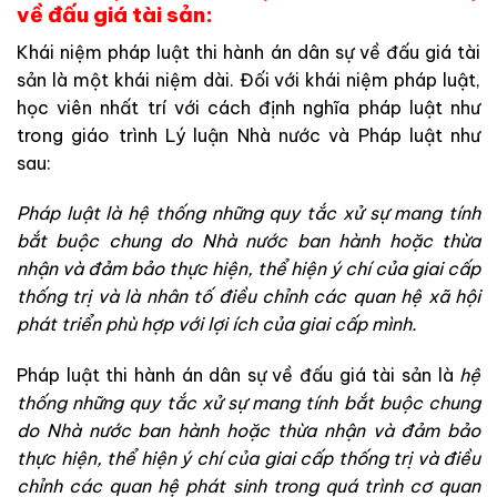
về
đấu
giá tài
sản:
Khá
i
niệm
pháp
luậ
t
thi
hành
án
d
ân
sự
về
đấu
giá
tài
s
ản
là
một
khái
niệm
dài
.
Đối
với
khái
niệm
pháp
luật
,
học
viên
nhất
trí
với
cách
định
nghĩa
pháp
luật
như
trong
giáo
trình
Lý
luận
Nhà
nước
v
à
P
há
p
luật
như
sau
:
Pháp
luật
là
hệ
thống
những
quy
tắc
xử
sự
m
ang
tính
bắt
buộc
chung
do
Nhà
nướ
c
b
an
hành
hoặc
thừa
nhận
và
đảm
bảo
thực
hiện
,
thể
hiện
ý
chí
của
giai
cấp
thống
trị
và
là
nhân
tố
điều
chỉnh
các
quan
hệ
xã
hội
phát
triển
phù
hợp
với
lợi
í
c
h
của
gi
ai
c
ấp
mìn
h
.
Pháp
luật
thi
hành
án
dân
sự
về
đấu
giá
tài
sản
là
hệ
thống
những
qu
y
tắc
xử
sự
m
ang
tính
bắt
buộc
chung
do
Nhà
nướ
c
b
an
hành
hoặc
thừa
n
h
ận
và
đảm
bảo
thực
hiện
,
thể
hiện
ý
chí
của
giai
cấp
thống
trị
và
điều
chỉnh
các
quan
hệ
phát
si
n
h
t
r
ong
q
u
á
tr
ình
cơ
quan