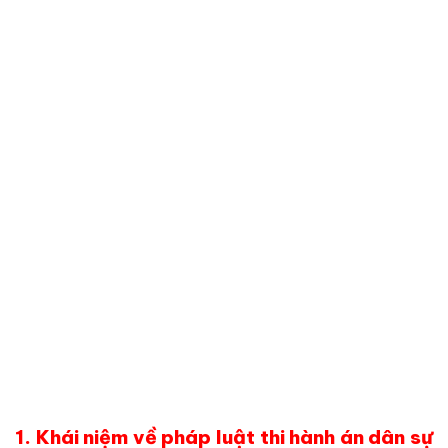
1. Khái
niệm
về
phá
p
luật
thi
hành án dân
sự