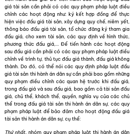
giá
tài
sản
cần
phải
có
các
quy
phạm
pháp
l
uật
điều
c
hỉnh
c
á
c
hoạt
động
như:
ký
kết
hợp
đồng
để
thực
hiện
việc
đấu
giá
tài
sản
,
xây dựng
quy
chế,
niêm
yết
,
thông
báo
đấu
giá
tài
sản
,
tổ
chức
đăng
ký
tham
gia
đấu
giá
,
cho
xem
tài
sản
,
các
quy
định
về
hình
thức
,
phương
thức
đấu
giá
,
.
.
.
Để
tiến
hành
các
hoạt
động
sau
đấu
giá
cần
phải
có
các
quy
phạm
pháp
luật
đ
iều
chỉnh
về
trình
tự
,
thủ
tục
đấu
gi
á
thà
nh
,
đấu
giá
khôn
g
t
hành
.
Do
đó
,
có
thể
nói
các
quy
định
pháp
luật
đấu
giá
tài
sản
thi
hành
án
dân
sự
cần
phải
bao
gồm
những
quy
phạm đ
iề
u
chỉnh
các
quan
hệ
trước
khi
đấu
giá
,
trong
đấu
giá
và
sau
đấu
giá
,
bao
gồm
cả
tài
sản
đấu
giá
,
chủ
thể
,
khách
thể
,
quyền
,
nghĩa
vụ
của
các
chủ
thể
trong
đấu
giá
tài
sản
thi
hành án
dân
sự
,
các
quy
phạm
pháp
l
uậ
t
để
bảo
đả
m
ch
o
hoạt
động
đấu
giá
tài
sả
n
thi
hành
án
d
ân
sự
,
cụ
thể
:
Thứ
n
hất
,
nhóm
quy
phạm
pháp
luật
thi
hành
án
dân