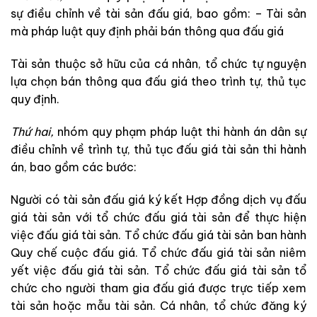
s
ự
điều
chỉnh
về
tài
sản
đấu
giá
,
bao
gồm
:
–
Tài
s
ản
mà
pháp
luật quy
định
p
hải
bá
n
thông
qua
đấu
giá
Tài
sản
t
huộ
c
sở
hữu của
cá
nhân
,
tổ
chức
tự
nguyện
lựa
chọ
n
bán
thông
qua
đ
ấu
giá
theo
trình
tự
,
thủ
tụ
c
quy
định
.
Thứ
hai
,
nhóm
quy
phạm
pháp
luậ
t
thi
hành
án
dân
sự
điều
chỉnh
về
trình
tự
,
thủ
tục
đấu
giá
tài
sản
thi
hàn
h
án
,
bao
gồm
các
bước
:
Người
có
tài
sản
đấu
gi
á
k
ý
kết
Hợp
đồng
dịch
vụ
đấu
giá
tài
sản
với
tổ
chức
đấu
giá
tài
sả
n
để
thực
hiện
việc
đấu
giá
tài
sản
.
Tổ
chức
đấu
gi
á
t
à
i
sản
b
an
hà
nh
Quy
chế
cuộc đấu
giá
.
Tổ
chức
đấu
giá
tài
sản
niêm
yết
việc
đấu
giá
tài
sản
.
Tổ
chức
đấu
giá
tài
sản
tổ
chức
cho
người
tham
gia
đấu
giá
được
trực
tiếp
xem
tài
sản
hoặc
mẫu
tài
sản
.
Cá
nhân
,
tổ
chức
đăng
ký