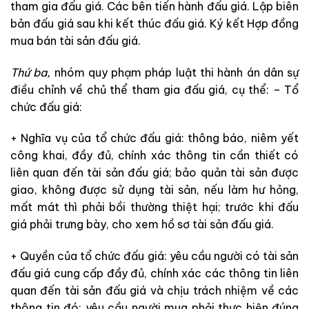
tham
gia
đấu
giá
.
Các
bên
tiến
hành
đấ
u
giá
.
Lập
biên
bản
đấu
giá
sau
k
hi
kết
thúc
đấu
giá
.
K
ý
kết
Hợp
đồng
mua
bán
tài
sả
n
đấu
giá
.
Thứ
ba
,
nhóm
quy
phạm
pháp
luật
thi
hành
á
n
dân
sự
đ
iều
c
hỉnh
về
chủ
thể
tham
gia
đấu
giá
,
cụ
thể
:
–
Tổ
chức
đ
ấ
u
giá
:
+
Nghĩa
vụ
của
tổ
chức
đấu
giá
:
thông
báo
,
niêm
yết
công
khai
,
đầy đủ
,
chính
xác
thông
tin
cần
thiết
có
liên
quan
đến
tài
s
ản
đấu
giá
;
bảo
quản
tài
sản
được
giao
,
kh
ông
được
sử
dụng
tài
sản
,
nếu
làm
hư
hỏng
,
mất
mát
thì
p
hả
i
bồi
thường
thiệt
hại
;
trước
khi
đấu
giá
phải
trưng
bày
,
cho
xem
hồ
sơ
tài sản
đấu
giá.
+
Quyền
của
tổ
chức
đấu
giá
:
yêu
cầu
người
có
tài
sả
n
đấu
giá
cung
cấp
đầy
đủ
,
chính
xác
các
thông
tin
liên
quan
đến
tài
sản
đấu
giá
và
chịu
trách
nhiệm
về
các
thông
tin
đó
;
yêu
cầu
người
mua
phải
thực
hiện
đúng