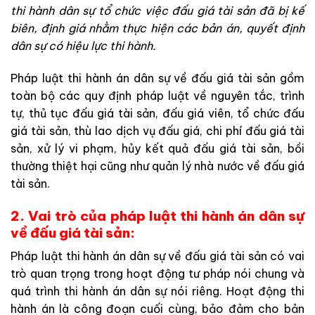
thi
hành
dân
sự
tổ
chức
việc
đấu
giá
t
ài
s
ản
đã
bị
kế
biên
,
định
giá
nhằm
thực
hiện
cá
c
b
ản
án,
quyết
định
dân
sự
c
ó
h
iệu
lực
thi
hành
.
P
h
áp
luật
thi
hành
án
dân
sự
về
đấu
giá
tài
sản
gồm
toàn
bộ
các
quy
định pháp
luật
về
nguyên
tắc
,
trình
tự
,
thủ
tục
đấu
giá
tài
sản
,
đấu
giá
viên
,
tổ
chức
đấu
giá
tài
sản
,
thù
lao
dịch
vụ
đấu
giá
,
chi
phí
đấu
giá
tài
sản
,
xử
lý
vi
phạm
,
hủy
kết
quả
đấu
giá
tài
sản
,
bồi
thường
thiệt
h
ạ
i
cũng
như
quản
lý
nhà
nước
về
đấ
u
giá
tài
sản
.
2
.
Vai
t
r
ò
của
pháp
luật
thi hành
án
dân
sự
về
đấu
giá
tài
sản:
Pháp
luật
thi
hành
án
dân
sự
về
đấu
giá
tài
sản
có
vai
trò
quan
trọng
trong
hoạt
động
tư
pháp
nói
c
hu
ng
và
quá
trình
thi
hành án
d
ân
sự
nói
riêng
.
Hoạ
t
động
thi
hành
án
là
công
đoạn cuối
cùng
,
bảo
đảm
cho
bản