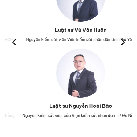
Luật sư Vũ Văn Huân
M.
Nguyên Kiểm sát viên Viện kiểm sát nhân dân tỉnh Phú Yên.
Tr
Luật sư Nguyễn Hoài Bão
g.
Nguyên Kiểm sát viên của Viện kiểm sát nhân dân TP Đà Nẵng.
L