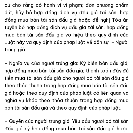
cứ
cho
rằng
có
h
àn
h
vi
vi
phạm
;
đơn
phương
chấm
dứt
,
hủy
bỏ
hợp
đồng
dịch
vụ
đấu
giá
tài
sản
,
hợp
đồng
mua
bán
tài
sả
n
đấu
giá
hoặc
đề
nghị
Tòa
án
tuyên
bố
hợp
đồng
dịch
vụ
đấ
u
giá
tài
sản
,
hợp
đồng
mua
bá
n
tài
s
ản
đấu
giá
vô
hiệu
theo
quy
định
của
Luật
này
và
quy
định
của
pháp
luật
về
dân
sự
.
–
N
gười
trúng
gi
á
:
+
N
ghĩa
vụ
của
người
trúng
gi
á
:
K
ý
biên
bản
đấu
giá,
hợp
đồng
m
ua
bán
tài sản
đấu
giá
;
thanh
t
o
án
đầy
đủ
tiền
mua
tài
sản
đấu
giá
cho
người
có
tài sản
đ
ấu
giá
theo
thỏa
thuận
trong
hợp
đồng
mua
bán
tài
sản
đấu
giá
hoặc
theo
quy
định
của
pháp
luật
có
liên
quan
và
nghĩa
vụ
khá
c
th
eo
thỏa
thuận
trong
hợp
đồng
mua
bán
tài
sản
đấu
giá
v
à
theo
quy
định
của
pháp
luật
.
+
Quyền
của
người
trúng
giá
:
Yêu
cầu
người
có
tài
sản
đấ
u
giá
k
ý
hợp
đồng
mua
bán
tài
sản
đấu
giá
hoặc