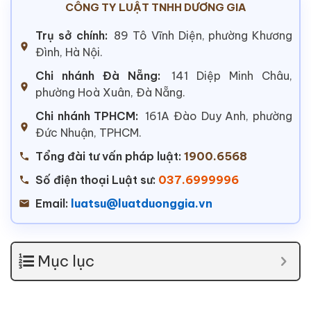
CÔNG TY LUẬT TNHH DƯƠNG GIA
Trụ sở chính:
89 Tô Vĩnh Diện, phường Khương
Đình, Hà Nội.
Chi nhánh Đà Nẵng:
141 Diệp Minh Châu,
phường Hoà Xuân, Đà Nẵng.
Chi nhánh TPHCM:
161A Đào Duy Anh, phường
Đức Nhuận, TPHCM.
Tổng đài tư vấn pháp luật:
1900.6568
Số điện thoại Luật sư:
037.6999996
Email:
luatsu@luatduonggia.vn
Mục lục