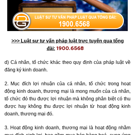
>>> Lu
ậ
t sư tư v
ấ
n pháp lu
ậ
t tr
ự
c tuy
ế
n qua t
ổ
ng
1900.6568
đài:
d) Cá nhân, tổ chức khác theo quy định của pháp luật về
đăng ký kinh doanh.
2. Mục đích lợi nhuận của cá nhân, tổ chức trong hoạt
động kinh doanh, thương mại là mong muốn của cá nhân,
tổ chức đó thu được lợi nhuận mà không phân biệt có thu
được hay không thu được lợi nhuận từ hoạt động kinh
doanh, thương mại đó.
3. Hoạt động kinh doanh, thương mại là hoạt động nhằm