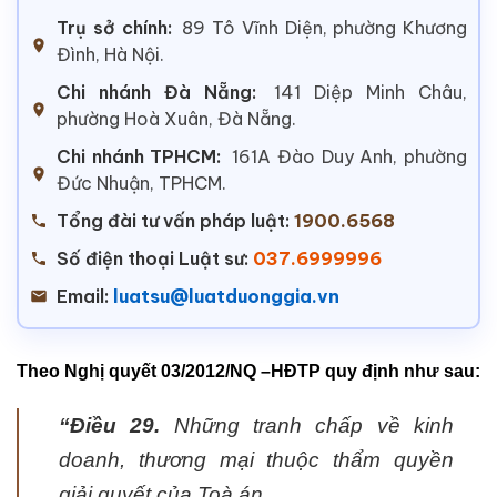
Trụ sở chính:
89 Tô Vĩnh Diện, phường Khương
Đình, Hà Nội.
Chi nhánh Đà Nẵng:
141 Diệp Minh Châu,
phường Hoà Xuân, Đà Nẵng.
Chi nhánh TPHCM:
161A Đào Duy Anh, phường
Đức Nhuận, TPHCM.
Tổng đài tư vấn pháp luật:
1900.6568
Số điện thoại Luật sư:
037.6999996
Email:
luatsu@luatduonggia.vn
Theo Nghị quyết 03/2012/NQ –HĐTP quy định như sau:
“Điều 29.
Những tranh chấp về kinh
doanh, thương mại thuộc thẩm quyền
giải quyết của Toà án