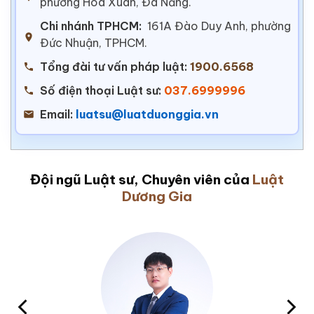
phường Hoà Xuân, Đà Nẵng.
Chi nhánh TPHCM:
161A Đào Duy Anh, phường
Đức Nhuận, TPHCM.
Tổng đài tư vấn pháp luật:
1900.6568
Số điện thoại Luật sư:
037.6999996
Email:
luatsu@luatduonggia.vn
Đội ngũ Luật sư, Chuyên viên của
Luật
Dương Gia