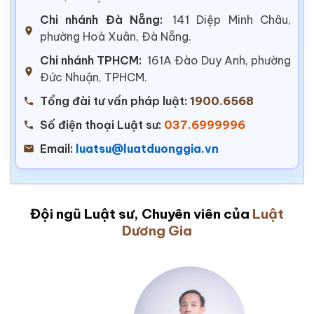
Chi nhánh Đà Nẵng:
141 Diệp Minh Châu,
phường Hoà Xuân, Đà Nẵng.
Chi nhánh TPHCM:
161A Đào Duy Anh, phường
Đức Nhuận, TPHCM.
Tổng đài tư vấn pháp luật:
1900.6568
Số điện thoại Luật sư:
037.6999996
Email:
luatsu@luatduonggia.vn
Đội ngũ Luật sư, Chuyên viên của
Luật
Dương Gia