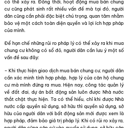
có thể xảy ra. Đồng thời, hoạt động mua bán chung
cư cũng phát sinh rất nhiều vấn đề mà tại đó, người
dân cũng cần phải đặc biệt chú trọng, quan tâm nhằm
bảo vệ một cách toàn diện quyền và lợi ích hợp pháp
của mình.
Để hạn chế những rủi ro pháp lý có thể xảy ra khi mua
chung cư không có sổ đỏ, người dân cần lưu ý một số
vấn đề sau đây:
– Khi thực hiện giao dịch mua bán chung cư, người dân
cần xác minh tính hợp pháp, hợp lý của căn hộ chung
cư mà mình đứng ra mua. Hiện nay, công tác quản lý
về đất đai, dự án bất động sản luôn được Nhà nước
thắt chặt thực hiện. Ta có thể hiểu, chỉ khi được Nhà
nước cấp quyền sử dụng, sở hữu thì quyền sử dụng, sở
hữu của người dân với bất động sản mới được xem là
hợp pháp, đảm bảo giá trị pháp lý. Khi có rủi ro xảy ra,
người dân cũng căn cứ vào quyền sử dụng, sở hữu căn