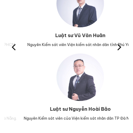
Luật sư Vũ Văn Huân
M.
Nguyên Kiểm sát viên Viện kiểm sát nhân dân tỉnh Phú Yên.
Trư
Luật sư Nguyễn Hoài Bão
g.
Nguyên Kiểm sát viên của Viện kiểm sát nhân dân TP Đà Nẵng.
Lu