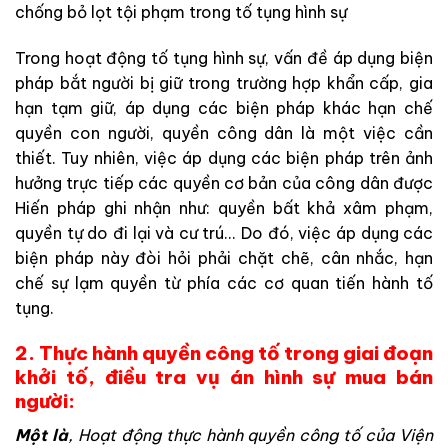
ch
ống
b
ỏ
lọt
tội
phạm
trong
tố
tụng
hình
sự
Trong
hoạt
động
tố
tụng
hình
sự
,
vấn
đề
áp
dụng
biện
pháp
bắt
người
bị
giữ
trong
trường
hợp
khẩn
cấp
,
gia
hạn
tạm
giữ
,
áp
dụng
các
biện
p
há
p
khác
hạn
chế
quyền
con
người
,
quyền
công
dâ
n
l
à
một
việc
cần
thiế
t
.
T
uy
nhiên,
việc
áp
dụng
các
biện
phá
p
t
rên
ảnh
hưởng
trực
tiếp
các
quyền
cơ
bản
của
công
dân
được
Hiến
p
há
p
ghi
nhận
như
:
quyền
bất
khả
xâm
phạm
,
quyền
tự
do
đi
lại
và
cư
trú
.
.
.
Do
đó
,
việc
áp
dụng
các
biện
pháp
n
ày
đòi
hỏ
i
ph
ải
chặt
chẽ
,
cân
nhắc
,
hạn
chế
sự
l
ạm
quyền
từ
phía
các
cơ
qua
n
tiế
n
hành
tố
tụn
g
.
2. Thực hành quyền công tố trong giai đoạn
khởi tố, điều tra vụ án hình sự mua bán
người:
M
ột
là
,
Hoạt
động
thực hành quyền công tố
của
Viện