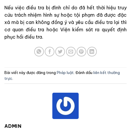
Nếu
việc
điều
tra
bị
đìn
h
chỉ
do
đã
hết
thời
hi
ệu
truy
cứu
trách
n
hi
ệ
m
hình
sự
hoặc
tội
phạm
đ
ã
được
đặc
xá
mà
bị
can
không
đồng
ý
và
yêu
cầu
điều
tra
lại
thì
cơ quan điều tra
hoặc
Viện kiểm sát
ra
quyết
đ
ị
nh
phục
hồi
điều
tra
.
Bài viết này được đăng trong
Pháp luật
. Đánh dấu
liên kết thường
trực
.
ADMIN