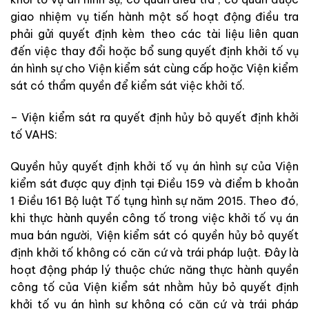
giao
nhiệm
vụ
tiến
hành
một
số
hoạt
động
điều
tra
ph
ả
i
gửi
quyết
định
kèm
theo
các
tài
liệu
liên
quan
đến
việc
thay
đổi
ho
ặ
c
bổ
sung
quyết
định
khởi
tố
vụ
án
hình
sự
cho
Viện kiểm sát
cùng
cấp
hoặc
Viện kiểm
sát
có
thẩm
quyền
để
kiể
m
sá
t
việc
khởi
tố
.
–
Viện kiểm sát
ra
quyết
đ
ịnh
h
ủy
bỏ
quyết
định
k
hở
i
tố
VAHS
:
Qu
yền
hủ
y
quyết đị
n
h
kh
ở
i
tố
vụ
á
n
hình
sự
c
ủa
Viện
kiểm sát
đ
ược
quy
định
tại
Điều
1
5
9
và
điểm
b
khoản
1
Điều
161
Bộ luật Tố tụng hình sự
năm
2015
.
Theo
đó
,
khi thực hành quyền công tố
trong
việc
khởi
tố
vụ
án
mua
bán
người
,
Viện kiểm sát
có
quyền
h
ủy
bỏ
quyết
định
khởi
tố
không
có
căn
cứ
và
trái
pháp
lu
ậ
t
.
Đây
là
hoạt
động
pháp
lý
thuộc
chức
năng
thực hành quyền
công tố
của
Viện kiểm sát
nhằm
hủy
bỏ
quyết
định
khởi
tố
vụ
á
n
hình
sự
k
hôn
g
có
căn
cứ
và
trái
pháp