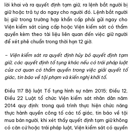
lời
khai
và
ra
quyết
định
tạm
giữ
,
ra
lệnh
bắt
người
bị
giữ
hoặc
trả
tự
do
ngay
cho
người
đó
.
Lệnh
bắt
người
bị
giữ
trong
trường
hợp
khẩn
cấp
phải
gửi
ngay
cho
Viện kiểm sát
cù
ng
cấp
hoặc
Viện kiểm sát
có
thẩm
quyền
kèm theo
tài
liệu
liên
quan
đến
việc
giữ
người
để
xét
phê
chuẩn
trong
thời
hạn
12
giờ
.
–
Viện kiểm sát
ra
quy
ế
t
định hủy
bỏ
quyết
định
tạm
giữ
,
cá
c
quy
ế
t
định
tố
tụng
kh
ác
nếu
có
trái
pháp
luật
củ
a
cơ
qu
an
có
thẩm
quyền
t
rong
việc
giải
quyết
tố
giá
c
,
t
in
báo
về
tội
phạm
và
kiến
nghị
khởi
tố
.
Điều
117
Bộ luật Tố tụng hình sự
năm
2015
;
Điều
12
,
Điều
22
Luật
tổ
chức
Viện kiểm sát
nh
ân
dân
nă
m
2014
quy
định
:
trong
q
uá
trình
thực
h
iện
chức
năng
thực hành quyền công tố
các
tố
giác
,
tin
báo
về
t
ội
mua
b
án
người
,
kh
i
x
é
t
th
ấy
q
uy
ết
đ
ị
nh
tạm
giữ
không
có
căn
cứ
h
oặc
trái
pháp
l
u
ật
,
Viện kiểm sát
có
quyền