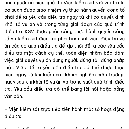
bán
người
có
hiệu
quả
thì
Viện kiểm sát
v
ới
vai
trò
là
cơ
quan
được
giao
nhiệm
vụ
thực hành quyền công tố
phải
đề
ra
yêu
cầu
điều
tra
ngay
từ
khi
có
quyết
địn
h
khởi
tố
vụ
án
và
trong
từng
giai
đoạn
của
quá
trình
điều
tra
,
K
SV
được
phân
công
thực hành quyền công
tố
và
kiểm sát điều tra
phải
bám
sát
việc
điều
tra
vụ
án
của
cơ quan điều tra
để
kịp
thời
đề
ra
các
yêu
cầu
điều
tra
một
cách
cụ
thể
,
t
oàn
diện
nhằm
bảo
đảm
việc
giải
quyết
v
ụ
án
đúng
người
,
đúng
tội
,
đúng
pháp
luật
.
Việc
đề
ra
yêu
cầu
điều
tra
có
thể
được
thực
hiện
ngay
từ
khi
kiểm
sát
kh
á
m
nghiệm
hiện
trường
,
ngay
sau
khi
khởi
tố
vụ
án
và
trong
suốt
q
uá
trình
điều
tra
.
Yêu
cầu
điều tra
có
thể
bằng
lời
nói
h
oặ
c
bằng
văn
bản
.
–
Viện kiểm sát
trực
tiếp
tiến
hành
m
ột
số
ho
ạ
t
động
điều
tra
: