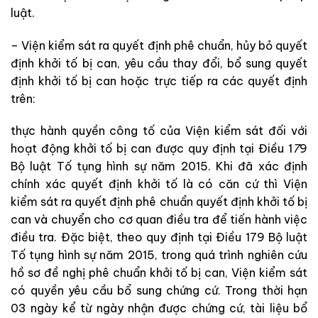
l
uậ
t
.
–
Viện kiểm sát
ra
quyết
định
phê
chuẩn
,
hủy
bỏ
quyết
định
khởi
tố
bị
can
,
yêu
cầu
thay
đổi
,
bổ
sung
quyết
định
k
hởi
tố
bị
can
hoặc
trực
tiếp
ra
các
quyết
định
trên
:
thực hành quyền công tố
của
Viện kiểm sát
đối
với
hoạt
động
khởi
tố
bị
can
được
quy
định
tại
Điều
1
7
9
Bộ luật Tố tụng hình sự
năm
2015
.
Khi
đã
xác
định
chính
x
á
c
quyết
đị
nh
khởi
tố
là
có
căn
cứ
thì
Viện
kiểm sát
ra
q
uyết
đ
ị
nh
phê
ch
uẩn
quyết
địn
h
khởi
tố
bị
can
và
chuyển
cho
cơ quan điều tra
để
tiế
n
hà
nh
việc
điều
tra
.
Đặc
biệt
,
theo
quy
định
t
ạ
i
Điều
179
Bộ luật
Tố tụng hình sự
năm
2015
,
trong
quá
trình
n
ghiên
cứu
hồ sơ
đề
nghị
phê
chuẩn
k
hở
i
tố
bị
can
,
Viện kiểm sát
có
quyền
yêu
cầu
bổ
sung
chứng
cứ
.
Trong
thời
hạn
03
ngày
kể
từ
ngày
nhận
được
chứng
cứ
,
tài
liệu
bổ