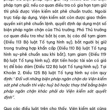
pháp
tạm
giữ
,
nếu
cơ quan điều tra
có
gia
hạn
tạm
giữ
thì
phải
được
Viện kiểm sát
phê
chuẩn
trước
. Ngoài
trực
tiếp
áp
dụng
,
Viện kiểm sát
còn
được
giao
thẩm
quyền
xét
phê
chuẩn
lệnh
,
quyết
định
áp
dụng
một
số
biện
pháp
ng
ă
n
chặn
của
Thủ
trưởng
,
Phó
Thủ
trưởng
cơ quan điều tra
như
:
bắt
bị
can
,
bị
cáo
để
tạm
giam
(
Điều
113
Bộ luật Tố tụng hình sự
)
,
bắt
người
bị
giữ
trong
trường
hợp
khẩn
cấp
(
Điều
110
Bộ luật Tố tụng
hình sự
–
phê
c
huẩ
n
s
au
khi
bắt
)
,
tạm
giam
(
Điều
119
Bộ luật Tố tụng hình sự
)
,
đặt
tiền
hoặc
tài
sản
có
giá
trị
để
bảo
đảm
(
Điều
122
Bộ luật Tố tụng hình sự
)
.
Tại
Khoản
2
,
Điều
125
Bộ luật Tố tụng hình sự
còn
quy
định
:
“
Đ
ối
với
những
biện
pháp
ngăn
chặn
do
Viện kiểm
sát
phê
chuẩn
thì
vi
ệ
c
huỷ
bỏ
hoặc
thay
thế
b
ằng
biện
pháp
ngăn
chặn
khác
phải
do
Viện kiểm sát
quyết
đ
ị
nh
”
.
Qua
c
á
c
điều
luật
trên
cho
thấy
,
Viện kiểm sát
cũng