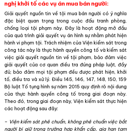
nghị khởi tố các vụ án mua bán người:
Giả
i
quyết
nguồn
tin
về
tội
mua
bán
người
có
ý
nghĩa
đặ
c
biệt
quan
trọng
trong
cuộc
đấu
tranh
phòng
,
chống
l
oại
tộ
i
phạm
này
.
Đây
là
ho
ạt
động
mở
đầu
c
ủa
quá
tr
ìn
h
giải
q
uyết
vụ
án
hình
sự
nhằm
phát
h
iện
h
ành
vi
ph
ạm
tộ
i
.
Tr
ác
h
nh
iệm
của
Viện
kiểm
sát
trong
công
tác
này
là
thực
h
à
nh
quyền
công
tố
và
kiểm
sát
việc
giải
quyết
nguồn
tin về
tội
phạm
,
bảo
đảm
việc
giải
quyết
của
cơ quan điều tra
đúng
pháp
luật
,
đầy
đủ
;
bảo
đảm
mọi
tội
phạm
đều
được
phát
hiện
,
khởi
tố
,
điều
tra
và
xử
lý
.
Điều
145
,
146
,
147
,
148
,
15
0
,
159
Bộ luật Tố tụng hình sự
năm
2015
q
uy
định
rõ
nội
du
ng
của
thực hành quyền công tố
trong
giai
đoạ
n
này
.
T
heo
đó
,
trong
giai
đ
oạ
n
n
ày
,
Viện kiểm sát
thực
h
iệ
n
cá
c
h
oạt
động
sa
u đây
:
–
Viện kiểm sát
phê
chuẩn
,
không
phê
chuẩn
việc
bắt
n
gười
bị
giữ
trong
trường
hợp
khẩn
cấp
,
g
ia
hạn
tạ
m