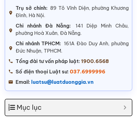
Trụ sở chính:
89 Tô Vĩnh Diện, phường Khương
Đình, Hà Nội.
Chi nhánh Đà Nẵng:
141 Diệp Minh Châu,
phường Hoà Xuân, Đà Nẵng.
Chi nhánh TPHCM:
161A Đào Duy Anh, phường
Đức Nhuận, TPHCM.
Tổng đài tư vấn pháp luật:
1900.6568
Số điện thoại Luật sư:
037.6999996
Email:
luatsu@luatduonggia.vn
Mục lục