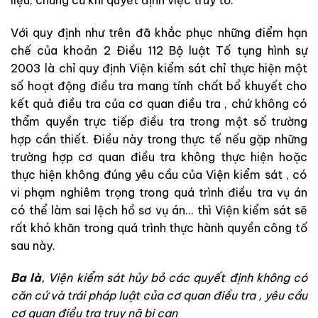
Với
quy
định
như
trên
đã
khắc
phục
những
điểm
hạ
n
chế
của
khoản
2
Điều 112
Bộ luật Tố tụng hình sự
2003
là
chỉ
quy
định
Viện kiểm sát
chỉ
thực
hiện
một
số
hoạt
động
điều
tra
mang
tính
ch
ấ
t
bổ
k
huy
ết
cho
kết
quả
điều
tra
của
cơ quan điều tra
,
chứ
không
có
thẩm
quyền
trực
tiếp
điều
tra
trong
một
số
trường
hợp
cần
thiết
.
Điều
này
trong
thực
tế
nếu
gặp
những
trường
hợp
cơ quan điều tra
không
thực
hiện
h
oặc
thực
h
i
ện
không
đún
g
yêu
cầu
của
Viện kiểm sát
,
có
vi
phạm
nghiêm
trọng
trong
quá
tr
ì
nh
điều
tra
vụ
án
có
thể
làm
sai
lệch
hồ
sơ
vụ án
.
.
.
thì
Viện kiểm sát
sẽ
rấ
t
khó
kh
ă
n
trong
quá
trình
thực hành quyền công tố
sa
u
này
.
B
a
là
,
Viện kiểm sát
hủy
b
ỏ
c
ác
q
uyết
định
không
có
căn
cứ
và
t
rái
pháp
luật
của
cơ quan điều tra
,
yêu
cầu
cơ quan điều tra
tru
y
nã
bị
can