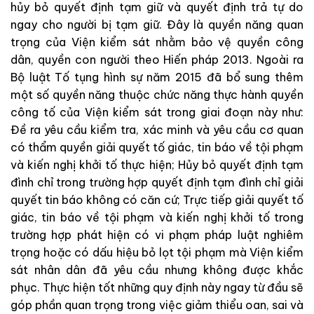
hủy
bỏ
qu
y
ết
định
tạ
m
giữ
v
à
quy
ết
định
trả
tự
do
ngay
cho
người
bị
tạm
giữ
.
Đây
là
quyền
năng
quan
trọng
của
Viện kiểm sát
nhằm
bảo
vệ
quyền
công
dân
,
quyền
con
người
theo
Hiến
pháp
2013
.
N
goài
ra
Bộ luật Tố tụng hình sự
năm
2015
đã
bổ
sun
g
thêm
mộ
t
s
ố
qu
y
ền
n
ăng
thu
ộc
chức
n
ăng
thực hành quyền
công tố
củ
a
Viện kiểm sát
trong
giai
đ
oạn
nà
y
như
:
Đề
ra
yêu
cầu
kiểm
tra
,
xác
min
h
v
à
yêu
cầu
cơ
quan
có
thẩm
quyền
giải
quyết
tố
giác
,
tin
báo
về
tội
phạm
v
à
kiến
nghị
khởi
tố
thực
hiện
;
Hủy
bỏ
quyết
định
tạm
đình
chỉ
trong
trường
hợp
quyết
đ
ị
nh
t
ạm
đ
ình
chỉ
giải
q
uy
ết
tin
báo
kh
ôn
g
có
căn
cứ
;
Trực
tiếp
giải
quyết
tố
giác
,
tin
báo
về
tội
ph
ạ
m
và
kiến
nghị
khởi
tố
trong
trường
hợp
phát
hiện
có
vi
phạm
phá
p
l
uật
nghiêm
trọn
g
hoặc
có
dấu
h
iệu
bỏ
lọt
tội
phạm
mà
Viện kiểm
sát
nhân
dân
đã
yêu
cầu
nhưng
không
được
khắc
phục
.
Thực
hiện tốt
những
quy
định
này
ngay
từ
đầu
sẽ
góp
phần
quan
trọng
trong việc
giảm
thiểu
oan
,
sai
và