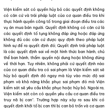
Viện kiểm sát
có
quyền
hủy
bỏ
các
quyết
định
không
có
căn
cứ
và
trái
pháp
luật
c
ủa
cơ quan điều tra
khi
thực hành quyền công tố
trong
giai
đoạn
điều
tra
các
vụ
án
mua
bán
người
.
Quyết
định
không
có
căn
cứ
là
các
quyết
định
tố
tụng
không
đáp
ứng
hoặc
đáp
ứng
không
đủ
các căn
cứ
được
quy
định
theo
pháp
luật
h
ì
nh
sự
để
ra quyết
định
đó
;
Quyết
định
trái
pháp
luật
là
các
quyết
định
sai
về
mặt
hình
thức
ban
hành
,
chủ
thể
ban
hành
,
thẩm
quyền
nội
dung
h
oặc
không
đúng
về
thời
hạn
.
Tuy
nhiên
,
không
phải
cứ
quyết
định nào
của
cơ quan điều tra
c
ó
sa
i
phạm l
à
Viện kiểm sát
sẽ
hủy
bỏ
quyết
định
đó
ngay
mà
tùy
vào
mức
độ
sai
phạm
v
à
k
hả
n
ă
ng
khắc
phục
sai
phạm
đó
mà
Viện
kiểm sát
sẽ
yêu
cầu
khắc
phục hoặc
hủy
bỏ
.
Ngoài
ra
,
Viện kiểm sát
còn
có
quyền
yêu
cầu
cơ quan điều tra
truy
nã
bị
can
”
.
Trường
hợp
này
xảy
ra
sau
khi
có
quyết
địn
h
khởi
tố
bị
can
thì
bị
can
bỏ
trốn
và
cơ quan