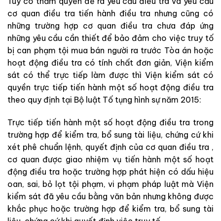
Tuy
có
thẩm
quyền
đề
ra
yêu
cầu
điều
tra
và
yêu
cầu
cơ quan điều tra
tiến hành
điều
tra
nhưng
cũng
có
những
trường
hợp
cơ quan điều tra
chưa
đáp
ứng
những
yêu
cầu
c
ần
t
hiết
để
bảo
đảm
cho
việc
truy
tố
bị
can
phạm
tội
mua
bán
người
ra
trước
T
ò
a
án
ho
ặ
c
hoạt
động
điều tra
có
tính
chất
đơn
giản
,
Viện
kiểm
sát
có
thể
trực
tiếp
làm
được
thì
Viện
k
i
ểm
sá
t
có
quyền trực
tiếp
tiến
hành
một
số
h
oạt
động
điều
t
ra
th
eo
quy
định
tại
Bộ luật Tố tụng hình sự
năm
2015
:
Trực
tiếp
tiến
hà
n
h
một
số
hoạt
động
điều
tra
trong
trường
hợp
để
kiểm
tra
,
bổ
sung
tài
liệu
,
chứng
cứ
khi
xét
phê
ch
uẩ
n
lệnh
,
quyết định
của
cơ quan điều tra
,
cơ
quan
được
giao
nhiệ
m
vụ
tiến
hành
một
số
hoạ
t
động
điều
tr
a
hoặc
trường
hợp
ph
át
hiện
c
ó
d
ấu hi
ệu
oan
,
sai
,
bỏ
l
ọ
t
tội
phạm
,
vi
ph
ạm
pháp
luật
m
à
Viện
kiểm
sát
đã
yêu
cầu
bằng
văn
bản
nhưng
không
được
khắc
phục
hoặc
trường
hợp
để
kiểm
tra
,
bổ
sung
tài
liệu
,
chứng
cứ
khi
quyết
định
việc
truy tố
.