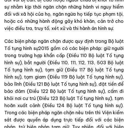
sự
nhằm
kịp
thời
ngăn
chặn
những
hành
vi
nguy
hiểm
đối
với
xã
hội
của
họ
,
ngăn
ngừa
họ
tiếp
tục
phạm
t
ộ
i,
hoặc
có
những
hàn
h
độn
g
gâ
y
khó
khăn
,
cản
trở
cho
việc điều
tra
,
truy
tố
,
xét
xử
và
thi
hành
án
hình
sự.
Các
biện
pháp
ngăn
chặn
được
quy
định
trong
Bộ luật
Tố tụng hình sự
2015
gồm
có
các
biện
pháp
:
giữ
người
trong
trường
hợp
khẩn
cấp
(
Điều
110
Bộ luật Tố tụng
hình sự
)
,
bắt
người
(
Điều
110
,
111
,
112
,
113
,
503
Bộ luật
Tố tụng hình sự
)
,
tạm
giữ
(
Điều
117
Bộ luật Tố tụng
hình sự
)
,
tạm
giam
(
Điều
119
Bộ luật Tố tụng hình sự
)
,
b
ảo
lĩnh
(
Điều
121
Bộ luật Tố tụng hình sự
)
,
đặt
tiền
để
bảo
đảm
(
Điều
122
Bộ luật Tố tụng hình sự
)
,
cấm
đi
khỏi
nơi
cư
trú
(
Điều
123
Bộ luật Tố tụng hình sự
)
,
tạm
hoãn
xuất
cảnh
(
Điều
124
Bộ luật Tố tụng hình sự
)
.
Trong
các
biện
pháp
ngăn
chặn
nêu
trên
thì
Viện kiểm
sát
đư
ợc
quyền
áp
dụng
trực
tiếp
đối
với
các
biện
pháp
,
trừ
biện
pháp
tạm
giữ
.
Tuy
nhiên
,
đối
với
biện