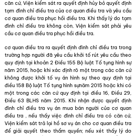
căn
cứ
,
Viện kiểm sát
ra
quyết
định
hủy
bỏ
quyết
định
tạm
đình
chỉ
điều
tra
của
cơ quan điều tra
và
yêu
cầu
cơ quan điều tra
phục
hồi
điều
tra
.
Khi thấy
lý
do
tạm
đình
chỉ
điều
tra
không
còn
,
Viện kiểm sát
phải
yêu
cầu
cơ quan điều tra
phục
hồi
điều
tra
.
cơ quan điều tra
ra
quyết
định
đình
chỉ
điều
tra
trong
trường
hợp
người
đã
yêu
cầu
khởi
tố
rút
yêu
cầu
theo
quy
định
tạ
i
khoản
2
Điều
155
Bộ luật Tố tụng hình sự
năm
2015
,
hoặc
khi
xác
đ
ị
nh
rõ
một
trong
các
căn
cứ
không
được
khởi
tố
vụ
án
hình
s
ự
theo
quy
định
t
ại
đ
iều
158
Bộ luật Tố tụng hình sự
nă
m
2015
h
oặc
khi
có
mộ
t
trong
các
căn
cứ quy
định
tại
điều
16
,
Điều
29
,
Điều
63
BLHS
năm
2015
.
Khi
nhận
được
quyết
đ
ị
nh
đình
chỉ
điều
tr
a
vụ
á
n
m
u
a
bán
người
của
cơ quan
điều tra
,
nếu
thấy
việc
đình
chỉ
điều
tra
có
căn
cứ
,
Viện kiểm sát
tr
ả
l
ạ
i
hồ
sơ
vụ
án
cho
cơ quan điều tra
để
giải
quyết
theo
thẩm
quyền
;
nếu
xét
thấy
lý
do