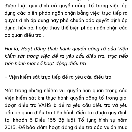
được
luật
quy
định
có
quyền
công
tố
trong việc
áp
dụng
các
biện
pháp
ngăn
chặn
bằng
việc
trực
tiếp
ra
quyết
định
áp
dụng
hay
phê
chuẩn
các
q
uy
ết
định
áp
dụng
,
hủy
bỏ
,
h
oặ
c
thay
thế
biện
pháp
ngăn
chặn
c
ủa
cơ quan điều tra
.
Hai
là
,
Hoạt
động
thực hành quyền công tố
của
Viện
kiểm sát
trong
v
iệc
đề
ra
yêu
cầu
điều
tra
,
trực
tiếp
tiến
hành
một
số
ho
ạt
động
điều
tra
–
Viện kiểm sát
trực
tiếp
đề
ra
yêu
cầu
điều
tra
:
Một
trong
những
nhiệm
vụ
,
quyền
hạn
quan
trọng
của
Viện kiểm sát
khi
thực hành quyền công tố
trong
giai
đoạn
điều
tr
a
VAHS
là
đề
ra
yêu
c
ầu
đ
iều
tra
và
yêu
cầu
cơ quan điều tra
tiến hành
điều
tra
được
quy
định
tại
k
h
o
ản
6
Điều
165
Bộ luật Tố tụng hình sự
năm
2015
.
Để
bảo
đảm
hoạt
động
điều
tra
các
vụ
án
mua