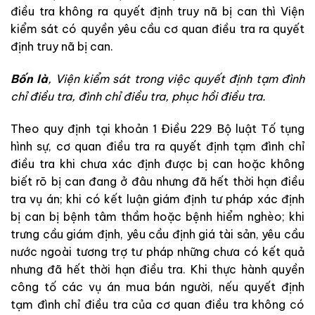
điều tra
không
ra
quyết
định
truy
nã
bị
can
thì
Viện
kiểm sát
có
quyền
yêu
cầu
cơ quan điều tra
ra
qu
yết
định
truy
nã
bị
can
.
Bốn
là
,
Viện kiểm sát
trong
việc
quyết
định
tạm
đình
chỉ
điều
tra
,
đình
chỉ
điều
tra
,
phục
hồi điều
t
ra
.
Theo
q
uy
định
t
ại
khoản
1
Điều
229
Bộ luật Tố tụng
hình sự
,
cơ quan điều tra
ra
quyết
định
tạm
đình
chỉ
điều
tra
khi
chưa
xác
định
được
bị
can
hoặc
không
biết
rõ
bị
can
đang
ở
đâu
nhưng
đã
hết
thời
hạn
điều
tra
vụ
án
;
khi
có
kết
lu
ận
giám
định
tư
pháp
x
á
c
định
bị
can
bị
bệnh
tâm
thầm
hoặc
bệnh
h
iểm
ng
hèo
;
khi
trưng
cầu giám
định
,
yêu
cầu
địn
h
giá
tài
sản
,
yêu
cầu
nước
ngoài
tương
trợ
tư
pháp
những
chưa
có
kết
quả
nhưng
đã
hết
thờ
i
hạn
điều
tr
a
.
Khi
thực hành quyền
công tố
các
vụ
án
mua
bán
người
,
nếu quyết
định
tạm
đình
chỉ
điều
tra
của
cơ quan điều tra
không
có