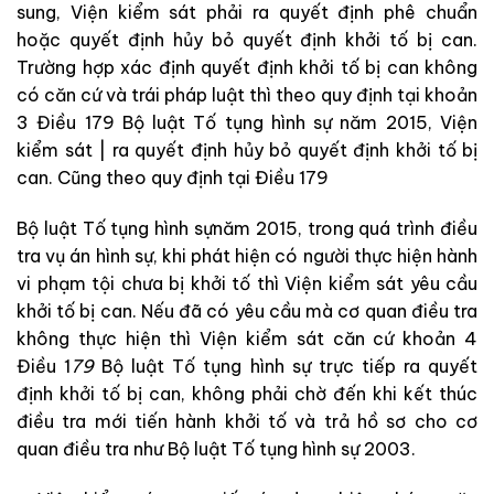
sun
g
,
Viện kiểm sát
ph
ải
r
a
quyết
đ
ị
nh
phê
chuẩn
hoặc
quyết
địn
h
hủy
b
ỏ
quyết
định
khởi
tố
bị
can
.
Trường
hợp
xác
địn
h
quy
ết
đị
nh
khởi
tố
bị
can
không
có
căn
cứ
và
trái
pháp
l
uậ
t
thì
theo
quy
định
tạ
i
khoản
3
Điều
179
Bộ luật Tố tụng hình sự
năm
2015
,
Viện
kiểm sát
|
ra
quyết
định
hủy
b
ỏ
quyết
định
khởi
t
ố
bị
can
.
Cũng
theo
quy
định
tại
Điều
179
Bộ luật Tố tụng hình sự
nă
m
2015
,
trong
quá
trình
điều
tr
a
vụ
án
hìn
h
s
ự
,
khi
p
hát
hiện
có
người
thực
hiện
hành
vi
phạm
tội
chưa
bị khởi
tố
thì
Viện kiểm sát
y
êu
c
ầu
khởi
tố
bị
can
.
Nếu
đã
có
yêu
cầu
mà
cơ quan điều tra
không
thực
hiện
t
hì
Viện kiểm sát
căn
cứ
kho
ản
4
Đ
i
ều
1
79
Bộ luật Tố tụng hình sự
trực
tiếp
ra
quyết
đị
nh
khởi
tố
bị
c
a
n
,
không
phải
chờ
đến khi
kết
thúc
điều
tr
a
mới
tiến
hành
khởi
tố
và
trả hồ
sơ
c
ho
cơ
quan điều tra
như
Bộ luật Tố tụng hình sự
2003
.