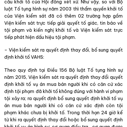
cầu
khởi
tố
c
ủa
Hội
đồng
xét
xử
.
Như
vậy
,
so
với
Bộ
luật Tố tụng hình sự
năm
200
3
thì
thẩm
quyền
khởi
tố
c
ủa
Viện kiểm sát
đã
có
thêm
02
trường
hợp
gồm
Viện kiểm sát
trực
tiếp
giải
quyết
tố
giác
,
tin
báo
về
tội
phạm
và
kiến
nghị
khởi
tố
v
à
Viện kiểm sát
trực
tiếp
phát
hiện
dấu
hi
ệ
u
tội
phạm
.
–
Viện kiểm sát
ra
quyết
định
thay
đổi
,
bổ
sung
quyết
định
khởi
tố
VAHS
:
Theo
quy
định
tại
Điều
156
Bộ luật Tố tụng hình sự
năm
2015
,
Viện kiểm sát
ra
quyết
định
thay
đổi
quyết
địn
h
khở
i
t
ố
vụ
án
mua
bán
người
khi
có
căn
cứ
xác
định
tội phạm
đã
khởi
tố
kh
ông
đ
úng
với
hành vi
phạm
tội
xảy
ra
;
ra quyết
định
b
ổ
sung
quyết
định
khở
i
tố
vụ
án mua
bán
người
khi
có
căn
cứ
xác
định
còn
tội
phạm
khác
chưa
bị
khởi
tố
.
Trong
thời
hạn
24
giờ
kể
từ
khi
ra
quyết
định
thay
đổi
h
oặc
bổ
sung
quyết
đ
ịn
h
khởi
tố
vụ
án
hình
sự
,
cơ quan điều tra
,
cơ
quan được