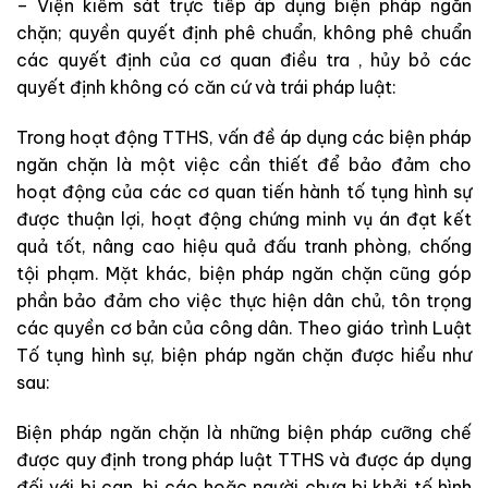
–
Viện kiểm sát
trực
tiếp
áp
dụng
biện
pháp
ngăn
chặn
;
quyền
quyết
định
phê
chuẩn
,
không
phê
chuẩn
các
quyết
định
của
cơ quan điều tra ,
hủy
bỏ
các
quyết
định
không
có
căn
cứ
và
trái
pháp
luật
:
Trong
ho
ạ
t động TTHS
,
vấn
đề áp
dụng
cá
c
biện
pháp
ngăn
chặn
l
à
m
ột
việc
cần
thiết
để
bảo
đảm
cho
hoạt
động
của
các
cơ
quan
tiến
hành
tố
tụng
hình
sự
được
thuận
lợi
,
hoạt
động
chứng
minh
vụ
án
đạt
kết
quả
tốt
,
nâng
cao
hiệu
quả
đấu
tranh
phòng
,
chống
tội
phạm
.
Mặt
khác
,
biện
pháp
ngăn
chặn
cũn
g
g
óp
phần
bảo
đảm
cho
việc
thực
hiện
dân
chủ
,
tôn
trọng
các
quyền
cơ
bản
của
công
dân
.
Theo giáo
trìn
h
Luật
T
ố
tụ
ng
hình
sự
,
biện
pháp
ngăn
chặn
được
hiểu
như
sau
:
Biện
pháp
ngăn
chặn
là
những
biện
pháp
cưỡng
chế
được
quy
định trong
pháp
lu
ật
TT
HS
và
được
áp
d
ụn
g
đ
ố
i
với
bị
can
,
bị
cáo
hoặc
người
chưa
bị
khởi
tố
hình