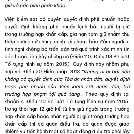
giữ
và
cá
c
biện
pháp
khác
Viện kiểm sát
có
quyền
quyết
định
phê
ch
uẩ
n
hoặc
quyết
đ
ịnh
k
hông
phê
chuẩn
lệnh
bắt
người
bị
giữ
trong
trường
hợp
khẩn
cấp
,
gia
hạn
tạm
giữ
nhằm
thu
thập
chứng
cứ
chứng
minh
tội
phạm
,
bảo
đảm
người
bị
tình
nghi
không
bỏ
trốn
,
cản
trở
quá
trình
xác
minh
ti
n
bá
o
hoặc
ti
ê
u
hủy
chứng
cứ
(
Điều
110
,
Điều 118
Bộ luật
Tố tụng hình sự
năm
2015
)
.
Quy
định
này
nhằm
phù
hợp
với
Điều
20
Hiến
pháp
2
013
“
Kh
ông
ai
bị
bắt
nếu
không
có
quy
ế
t
định
của
Tòa
án
nhân
dâ
n
,
quyế
t
định
hoặc
phê
chuẩn
của
Viện kiểm sát
nhân
dân
,
trừ
trường
hợp
phạm
tội
quả
tan
g
”
.
Theo
quy
định
t
ạ
i
kh
oả
n
4
Điều
110
Bộ luật Tố tụng hình sự
nă
m
2015
,
trong
thời
hạn
12
giờ
kể
từ
khi
giữ
người
trong
trường
hợp
khẩn
cấ
p
hoặc
nhận
n
gười
bị
giữ
trong
trường
hợp
khẩn
cấp
thì
cơ quan điều tra
,
cơ
quan
được
giao
n
hi
ệm
vụ
tiến
hành
một
số
h
o
ạt
động
đ
i
ều
tra
phải
lấy