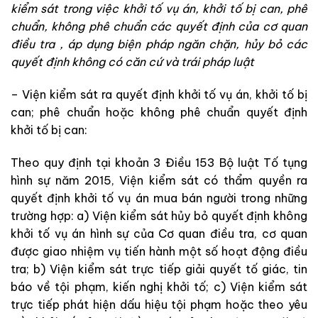
kiểm sát
trong
việc
khởi
tố
vụ
án
,
khởi
tố
bị
can
,
phê
chuẩn
,
không
phê
c
huẩn
c
ác
quyế
t
định
của cơ quan
điều tra
,
áp
dụng
biện
phá
p
ngăn
chặ
n
,
hủ
y
bỏ
cá
c
quyết
định
không
c
ó
căn
cứ
và
trái
pháp
luật
–
Viện kiểm sát
ra
quyết
định
khởi
tố
vụ
án
,
khởi
tố
bị
can
;
phê
ch
uẩ
n
h
oặc
không
phê
chuẩn
quyết
định
khởi
tố
bị
can
:
Theo
quy
định
tại
kh
oả
n
3
Điều
153
Bộ luật Tố tụng
hình sự
năm
2015
,
Viện kiểm sát
có
thẩm
q
uyền
ra
quyết
định khởi
tố
vụ
án
mua
bán
người
trong
những
trường
hợp
:
a
)
Viện
k
i
ểm
sát
hủy
bỏ
quyết
định
khôn
g
khởi
tố
vụ
án
hình
sự
của
Cơ
quan
điều
tra
,
cơ
quan
được
giao
nhiệm
vụ
tiến
hà
n
h
một
số
hoạt
động
điều
tra
;
b
)
Viện
kiểm
sát
trực
tiếp
giải
quyết
tố
giác
,
tin
b
á
o
về
tội
phạm
,
kiến
nghị
khởi
tố
;
c
)
Viện
kiểm
sát
trực
tiếp
p
hát
hiệ
n
dấu
hiệu
tội
phạm
hoặc
theo
yêu