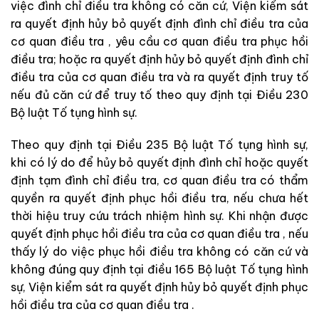
việc
đình
chỉ
điều
tra
không
có
căn
cứ
,
Viện kiểm sát
ra
quyết
định
hủy
bỏ
quyết
định
đình
chỉ
điều
tra
của
cơ quan điều tra
,
yêu
cầu
cơ quan điều tra
phục
hồi
điều
tra
;
hoặc
ra
quyết
định
h
ủy
bỏ
quyết
đị
nh
đình
chỉ
điều
tra
của
cơ quan điều tra
v
à
ra
quyết
định
t
ru
y
tố
nếu
đủ
căn
cứ
để
truy
tố
theo
quy
địn
h
tạ
i
Điều
230
Bộ luật Tố tụng hình sự
.
Th
eo
quy
định
tại
Điều
235
Bộ luật Tố tụng hình sự
,
khi
có
lý
do
để
hủy
bỏ
quyết
định
đình
chỉ
hoặc
quyết
định
tạm
đình
chỉ
điều
tra
,
cơ quan điều tra
có
thẩm
quyền
ra
quyết
định
phục
hồi
điều
tra
,
nếu
chưa
hết
thời
hiệu
truy
cứu
trách
nhiệm
hình
sự
.
Kh
i
nhận
được
quyết
định
phục
hồi
điều
tra
của
cơ quan điều tra
,
nếu
thấy
lý
do
việc
phục
hồi
điều
tr
a
không
có
căn
cứ
và
khôn
g
đú
ng
quy
định
tại
điều
165
Bộ luật Tố tụng hình
sự
,
Viện kiểm sát
ra
quyết
định
hủy
bỏ
quyết
định
phục
hồi
điều
tra
của
cơ quan điều tra
.