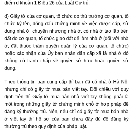
điểm d khoản 1 Điều 26 của Luật Cư trú;
d) Giấy tờ của cơ quan, tổ chức do thủ trưởng cơ quan, tổ
chức ký tên, đóng dấu chứng minh về việc được cấp, sử
dụng nhà ở, chuyển nhượng nhà ở, có nhà ở tạo lập trên
đất do cơ quan, tổ chức giao đất để làm nhà ở (đối với nhà
ở, đất thuộc thẩm quyền quản lý của cơ quan, tổ chức)
hoặc xác nhận của Ủy ban nhân dân cấp xã là nhà ở đó
không có tranh chấp về quyền sở hữu hoặc quyền sử
dụng.
Theo thông tin bạn cung cấp thì bạn đã có nhà ở Hà Nội
nhưng chỉ có giấy tờ mua bán viết tay. Đối chiếu với quy
định trên thì Giấy tờ mua bán nhà viết tay không phải là
một trong những giấy tờ chứng minh chỗ ở hợp pháp để
đăng ký thường trú. Nên, nếu chỉ có giấy tờ mua bán nhà
ở viết tay thì hồ sơ của bạn chưa đầy đủ để đăng ký
thường trú theo quy định của pháp luật.