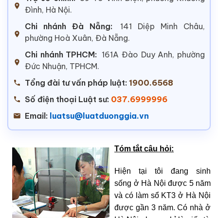
Đình, Hà Nội.
Chi nhánh Đà Nẵng:
141 Diệp Minh Châu,
phường Hoà Xuân, Đà Nẵng.
Chi nhánh TPHCM:
161A Đào Duy Anh, phường
Đức Nhuận, TPHCM.
Tổng đài tư vấn pháp luật:
1900.6568
Số điện thoại Luật sư:
037.6999996
Email:
luatsu@luatduonggia.vn
Tóm tắt câu hỏi:
Hiện tại tôi đang sinh
sống ở Hà Nội được 5 năm
và có làm sổ KT3 ở Hà Nội
được gần 3 năm. Có nhà ở