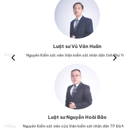
Luật sư Vũ Văn Huân
M.
Nguyên Kiểm sát viên Viện kiểm sát nhân dân tỉnh Phú Yên.
Tr
Luật sư Nguyễn Hoài Bão
g.
Nguyên Kiểm sát viên của Viện kiểm sát nhân dân TP Đà Nẵng.
Lu