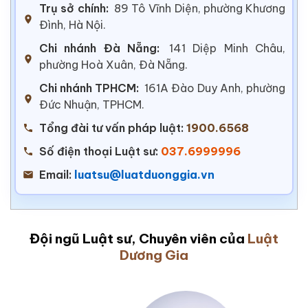
Trụ sở chính:
89 Tô Vĩnh Diện, phường Khương
Đình, Hà Nội.
Chi nhánh Đà Nẵng:
141 Diệp Minh Châu,
phường Hoà Xuân, Đà Nẵng.
Chi nhánh TPHCM:
161A Đào Duy Anh, phường
Đức Nhuận, TPHCM.
Tổng đài tư vấn pháp luật:
1900.6568
Số điện thoại Luật sư:
037.6999996
Email:
luatsu@luatduonggia.vn
Đội ngũ Luật sư, Chuyên viên của
Luật
Dương Gia