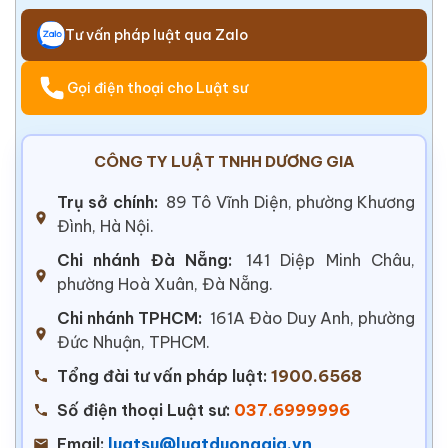
Tư vấn pháp luật qua Zalo
Gọi điện thoại cho Luật sư
CÔNG TY LUẬT TNHH DƯƠNG GIA
Trụ sở chính:
89 Tô Vĩnh Diện, phường Khương
Đình, Hà Nội.
Chi nhánh Đà Nẵng:
141 Diệp Minh Châu,
phường Hoà Xuân, Đà Nẵng.
Chi nhánh TPHCM:
161A Đào Duy Anh, phường
Đức Nhuận, TPHCM.
Tổng đài tư vấn pháp luật:
1900.6568
Số điện thoại Luật sư:
037.6999996
Email:
luatsu@luatduonggia.vn