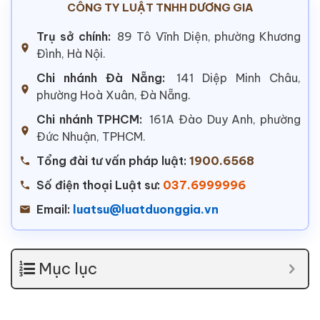
CÔNG TY LUẬT TNHH DƯƠNG GIA
Trụ sở chính:
89 Tô Vĩnh Diện, phường Khương
Đình, Hà Nội.
Chi nhánh Đà Nẵng:
141 Diệp Minh Châu,
phường Hoà Xuân, Đà Nẵng.
Chi nhánh TPHCM:
161A Đào Duy Anh, phường
Đức Nhuận, TPHCM.
Tổng đài tư vấn pháp luật:
1900.6568
Số điện thoại Luật sư:
037.6999996
Email:
luatsu@luatduonggia.vn
Mục lục