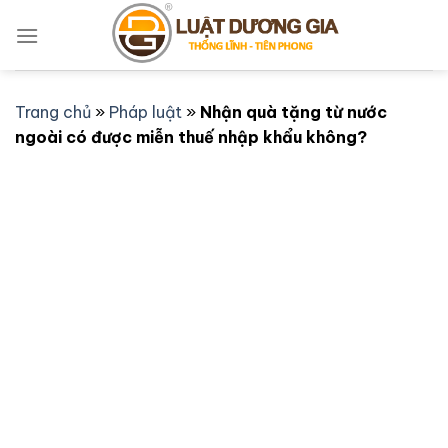
Bỏ
qua
nội
dung
Trang chủ
»
Pháp luật
»
Nhận quà tặng từ nước
ngoài có được miễn thuế nhập khẩu không?