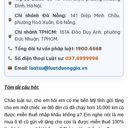
Đình, Hà Nội.
Chi nhánh Đà Nẵng:
141 Diệp Minh Châu,
phường Hoà Xuân, Đà Nẵng.
Chi nhánh TPHCM:
161A Đào Duy Anh, phường
Đức Nhuận, TPHCM.
Tổng đài tư vấn pháp luật:
1900.6568
Số điện thoại Luật sư:
037.6999996
Email:
luatsu@luatduonggia.vn
Tóm tắt câu hỏi:
Chào luật sư, cho em hỏi em có mẹ bên Mỹ tính gữi tặng
cho em một chiếc xe ôtô đời cũ đã chạy hơn 10.000 km có
được miễn thuế nhập khẩu không ạ? Em nghe nói là mẹ
mua ô tô cũ gửi về tặng cho con là được miễn thuế 100%