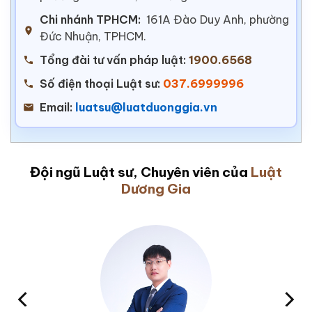
Chi nhánh TPHCM:
161A Đào Duy Anh, phường
Đức Nhuận, TPHCM.
Tổng đài tư vấn pháp luật:
1900.6568
Số điện thoại Luật sư:
037.6999996
Email:
luatsu@luatduonggia.vn
Đội ngũ Luật sư, Chuyên viên của
Luật
Dương Gia