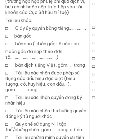
(trường hợp nộp phí, lệ phí qua dịch vụ
□
bưu chính hoặc nộp trực tiếp vào tài
khoản của Cục Sở hữu trí tuệ)
Tài liệu khác:
□
□
Giấy ủy quyền bằng tiếng……………
□
□
bản gốc
□
□
bản sao (
□
bản gốc sẽ nộp sau
□
□
bản gốc đã nộp theo đơn
số………………………………….
)
□
□
bản dịch tiếng Việt, gồm….. trang
□
□
Tài liệu xác nhận được phép sử
□
dụng các dấu hiệu đặc biệt (biểu
□
tượng, cờ, huy hiệu, con dấu…),
□
gồm trang
□
□
Tài liệu xác nhận quyền đăng ký
nhãn hiệu
□
Tài liệu xác nhận thụ hưởng quyền
đăng ký từ người khác
□
Quy chế sử dụng NH tập
thể/chứng nhận, gồm….. trang x. bản
□
Tài liệu chứng minh quyền ưu tiên