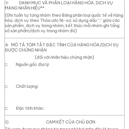
⑦
DANH MỤC VÀ PHÂN LOẠI HÀNG HÓA, DỊCH VỤ
MANG NHÃN HIỆU
**
(Ghi tuần tự từng nhóm theo Bảng phân loại quốc tế về hàng
hóa, dịch vụ theo Thỏa ước Ni-xơ; sử dụng dấu “;” giữa các
sản phẩm, dịch vụ trong nhóm; kết thúc mỗi nhóm ghi tổng
số sản phẩm/dịch vụ trong nhóm đó)
⑧
MÔ TẢ TÓM TẮT ĐẶC TÍNH CỦA HÀNG HÓA/DỊCH VỤ
ĐƯỢC CHỨNG NHẬN
(đối với nhãn hiệu chứng nhận)
□
Nguồn gốc địa lý:
□
Chất lượng:
□
Đặc tính khác:
⓪
CAM KẾT CỦA CHỦ ĐƠN