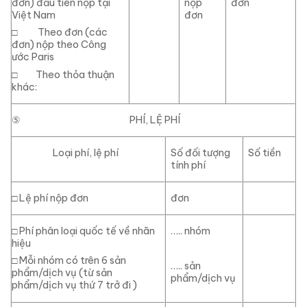
đơn) đầu tiên nộp tại
nộp
đơn
Việt Nam
đơn
□
Theo đơn (các
đơn) nộp theo Công
ước Paris
□
Theo thỏa thuận
khác:
⑤
PHÍ, LỆ PHÍ
Loại phí, lệ phí
Số đối tượng
Số tiền
tính phí
□
Lệ phí nộp đơn
đơn
□
Phí phân loại quốc tế về nhãn
….. nhóm
hiệu
□
Mỗi nhóm có trên 6 sản
….. sản
phẩm/dịch vụ (từ sản
phẩm/dịch vụ
phẩm/dịch vụ thứ 7 trở đi )