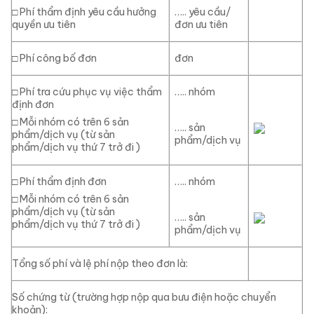
□
Phí thẩm định yêu cầu hưởng
….. yêu cầu/
quyền ưu tiên
đơn ưu tiên
□
Phí công bố đơn
đơn
□
Phí tra cứu phục vụ việc thẩm
….. nhóm
định đơn
□
Mỗi nhóm có trên 6 sản
….. sản
phẩm/dịch vụ (từ sản
phẩm/dịch vụ
phẩm/dịch vụ thứ 7 trở đi )
□
Phí thẩm định đơn
….. nhóm
□
Mỗi nhóm có trên 6 sản
phẩm/dịch vụ (từ sản
….. sản
phẩm/dịch vụ thứ 7 trở đi )
phẩm/dịch vụ
Tổng số phí và lệ phí nộp theo đơn là:
Số chứng từ (trường hợp nộp qua bưu điện hoặc chuyển
khoản):