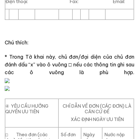
Điện thoại: Fax: Email:
Chú thích:
*
Trong Tờ khai này, chủ đơn/đại diện của chủ đơn
đánh dấu “x” vào ô vuông
□
nếu các thông tin ghi sau
các ô vuông là phù hợp.
④
YÊU CẦU HƯỞNG
CHỈ DẪN VỀ ĐƠN (CÁC ĐƠN) LÀ
QUYỀN ƯU TIÊN
CĂN CỨ ĐỂ
XÁC ĐỊNH NGÀY ƯU TIÊN
□
Theo đơn (các
Số đơn
Ngày
Nước nộp