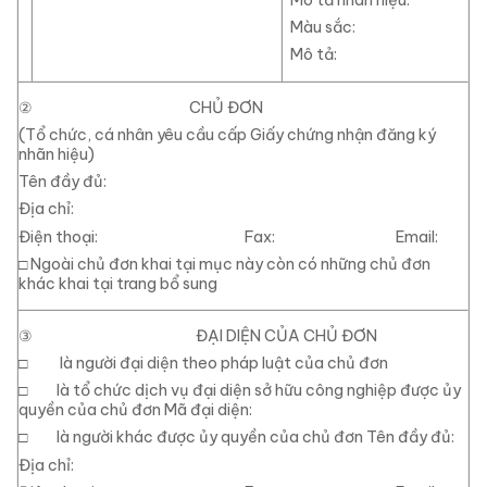
Màu sắc:
Mô tả:
②
CHỦ ĐƠN
(Tổ chức, cá nhân yêu cầu cấp Giấy chứng nhận đăng ký
nhãn hiệu)
Tên đầy đủ:
Địa chỉ:
Điện thoại: Fax: Email:
□
Ngoài chủ đơn khai tại mục này còn có những chủ đơn
khác khai tại trang bổ sung
③
ĐẠI DIỆN CỦA CHỦ ĐƠN
□
là người đại diện theo pháp luật của chủ đơn
□
là
tổ
chức
dịch
vụ
đại
diện
sở
hữu
công
nghiệp
được
ủy
quyền
của
chủ
đơn
Mã đại diện:
□
là người khác được ủy quyền của chủ đơn Tên đầy đủ:
Địa chỉ: