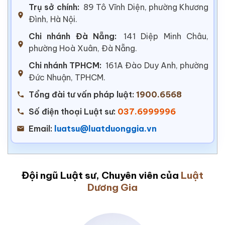
Trụ sở chính:
89 Tô Vĩnh Diện, phường Khương
Đình, Hà Nội.
Chi nhánh Đà Nẵng:
141 Diệp Minh Châu,
phường Hoà Xuân, Đà Nẵng.
Chi nhánh TPHCM:
161A Đào Duy Anh, phường
Đức Nhuận, TPHCM.
Tổng đài tư vấn pháp luật:
1900.6568
Số điện thoại Luật sư:
037.6999996
Email:
luatsu@luatduonggia.vn
Đội ngũ Luật sư, Chuyên viên của
Luật
Dương Gia