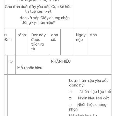
386 Nguyễn Trãi, Hà Nội
Chủ đơn dưới đây yêu cầu Cục Sở hữu
trí tuệ xem xét
đơn và cấp Giấy chứng nhận
đăng ký nhãn hiệu
*
□
tách:
Đơn này
đơn
Ngày
đơn:
Đơn
được
số:
nộp
tách ra
từ
①
NHÃN HIỆU
Mẫu nhãn hiệu
Loại nhãn hiệu yêu cầu
đăng ký
□
Nhãn hiệu tập thể
□
Nhãn hiệu liên kết
□
Nhãn hiệu chứng
nhận
Mô tả nhãn hiệu: