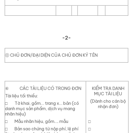
-2-
⓪
CHỦ ĐƠN/ĐẠI DIỆN CỦA CHỦ ĐƠN KÝ TÊN
⑥
CÁC TÀI LIỆU CÓ TRONG ĐƠN
KIỂM TRA DANH
MỤC TÀI LIỆU
Tài liệu tối thiểu:
(Dành cho cán bộ
□
Tờ khai, gồm… trang x… bản (có
nhận đơn)
danh mục sản phẩm, dịch vụ mang
nhãn hiệu)
□
Mẫu nhãn hiệu, gồm…. mẫu
□
□
Bản sao chứng từ nộp phí, lệ phí
□