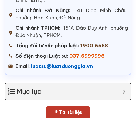
Chi nhánh Đà Nẵng:
141 Diệp Minh Châu,
phường Hoà Xuân, Đà Nẵng.
Chi nhánh TPHCM:
161A Đào Duy Anh, phường
Đức Nhuận, TPHCM.
Tổng đài tư vấn pháp luật:
1900.6568
Số điện thoại Luật sư:
037.6999996
Email:
luatsu@luatduonggia.vn
Mục lục
Tải tài liệu