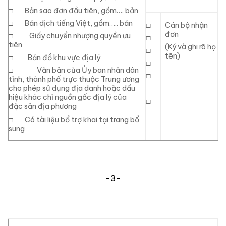
□
Bản sao đơn đầu tiên, gồm…. bản
□
Bản dịch tiếng Việt, gồm….. bản
□
Cán bộ nhận
đơn
□
Giấy chuyển nhượng quyền ưu
□
tiên
(Ký và ghi rõ họ
□
tên)
□
Bản đồ khu vực địa lý
□
□
Văn bản của Ủy ban nhân dân
□
tỉnh, thành phố trực thuộc Trung ương
cho phép sử dụng địa danh hoặc dấu
hiệu khác chỉ nguồn gốc địa lý của
□
đặc sản địa phương
□
Có tài liệu bổ trợ khai tại trang bổ
sung
-3-