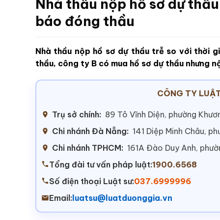
Nhà thầu nộp hồ sơ dự thầu 
báo đóng thầu
Nhà thầu nộp hồ sơ dự thầu trễ so với thời 
thầu, công ty B có mua hồ sơ dự thầu nhưng nộ
CÔNG TY LUẬT
Trụ sở chính:
89 Tô Vĩnh Diện, phường Khươn
Chi nhánh Đà Nẵng:
141 Diệp Minh Châu, p
Chi nhánh TPHCM:
161A Đào Duy Anh, phư
Tổng đài tư vấn pháp luật:
1900.6568
Số điện thoại Luật sư:
037.6999996
Email:
luatsu@luatduonggia.vn