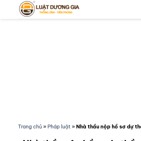
Bỏ
qua
nội
dung
Trang chủ
»
Pháp luật
»
Nhà thầu nộp hồ sơ dự th