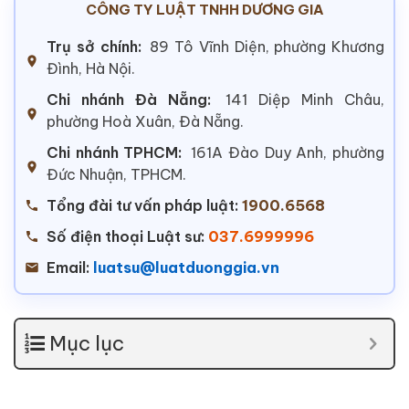
CÔNG TY LUẬT TNHH DƯƠNG GIA
Trụ sở chính:
89 Tô Vĩnh Diện, phường Khương
Đình, Hà Nội.
Chi nhánh Đà Nẵng:
141 Diệp Minh Châu,
phường Hoà Xuân, Đà Nẵng.
Chi nhánh TPHCM:
161A Đào Duy Anh, phường
Đức Nhuận, TPHCM.
Tổng đài tư vấn pháp luật:
1900.6568
Số điện thoại Luật sư:
037.6999996
Email:
luatsu@luatduonggia.vn
Mục lục