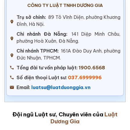
CÔNG TY LUẬT TNHH DƯƠNG GIA
Trụ sở chính:
89 Tô Vĩnh Diện, phường Khương
Đình, Hà Nội.
Chi nhánh Đà Nẵng:
141 Diệp Minh Châu,
phường Hoà Xuân, Đà Nẵng.
Chi nhánh TPHCM:
161A Đào Duy Anh, phường
Đức Nhuận, TPHCM.
Tổng đài tư vấn pháp luật:
1900.6568
Số điện thoại Luật sư:
037.6999996
Email:
luatsu@luatduonggia.vn
Đội ngũ Luật sư, Chuyên viên của
Luật
Dương Gia