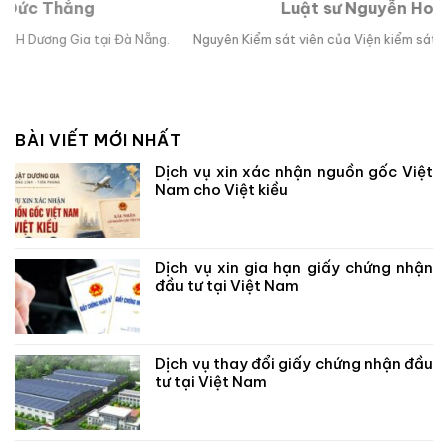
Luật sư Nguyễn Hoài Bão
g.
Nguyên Kiểm sát viên của Viện kiểm sát nhân dân TP Đà Nẵng.
L
BÀI VIẾT MỚI NHẤT
Dịch vụ xin xác nhận nguồn gốc Việt
Nam cho Việt kiều
Dịch vụ xin gia hạn giấy chứng nhận
đầu tư tại Việt Nam
Dịch vụ thay đổi giấy chứng nhận đầu
tư tại Việt Nam