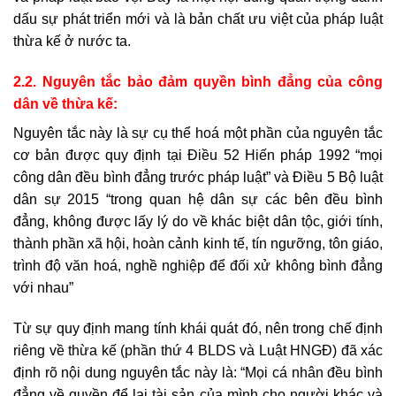
dấu sự phát triển mới và là bản chất ưu việt của
pháp luật
thừa kế
ở nước ta.
2.2. Nguyên tắc bảo đảm quyền bình đẳng của công
dân về thừa kế:
Nguyên tắc này là sự cụ thể hoá một phần của nguyên tắc
cơ bản được quy định tại Điều 52 Hiến pháp 1992 “mọi
công dân đều bình đẳng trước pháp luật” và Điều 5 Bộ luật
dân sự 2015 “trong quan hệ dân sự các bên đều bình
đẳng, không được lấy lý do về khác biệt dân tộc, giới tính,
thành phần xã hội, hoàn cảnh kinh tế, tín ngưỡng, tôn giáo,
trình độ văn hoá, nghề nghiệp để đối xử không bình đẳng
với nhau”
Từ sự quy định mang tính khái quát đó, nên trong chế định
riêng về thừa kế (phần thứ 4 BLDS và Luật HNGĐ) đã xác
định rõ nội dung nguyên tắc này là: “Mọi cá nhân đều bình
đẳng về quyền để lại tài sản của mình cho người khác và