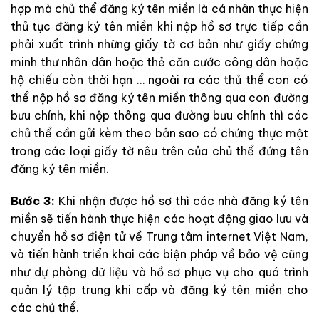
hợp mà chủ thể đăng ký tên miền là cá nhân thực hiện
thủ tục đăng ký tên miền khi nộp hồ sơ trực tiếp cần
phải xuất trình những giấy tờ cơ bản như giấy chứng
minh thư nhân dân hoặc thẻ căn cước công dân hoặc
hộ chiếu còn thời hạn … ngoài ra các thủ thể con có
thể nộp hồ sơ đăng ký tên miền thông qua con đường
bưu chính, khi nộp thông qua đường bưu chính thì các
chủ thể cần gửi kèm theo bản sao có chứng thực một
trong các loại giấy tờ nêu trên của chủ thể đứng tên
đăng ký tên miền.
Bước 3:
Khi nhận được hồ sơ thì các nhà đăng ký tên
miền sẽ tiến hành thực hiện các hoạt động giao lưu và
chuyển hồ sơ điện tử về Trung tâm internet Việt Nam,
và tiến hành triển khai các biện pháp về bảo vệ cũng
như dự phòng dữ liệu và hồ sơ phục vụ cho quá trình
quản lý tập trung khi cấp và đăng ký tên miền cho
các chủ thể.