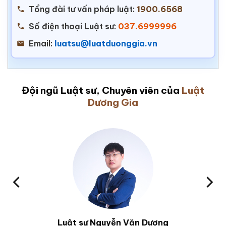
Tổng đài tư vấn pháp luật:
1900.6568
Số điện thoại Luật sư:
037.6999996
Email:
luatsu@luatduonggia.vn
Đội ngũ Luật sư, Chuyên viên của
Luật
Dương Gia
Luật sư Nguyễn Văn Dương