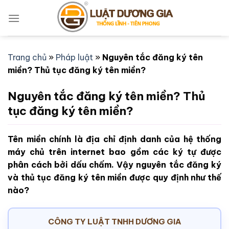
Bỏ
qua
nội
dung
Trang chủ
»
Pháp luật
»
Nguyên tắc đăng ký tên
miền? Thủ tục đăng ký tên miền?
Nguyên tắc đăng ký tên miền? Thủ
tục đăng ký tên miền?
Tên miền chính là địa chỉ định danh của hệ thống
máy chủ trên internet bao gồm các ký tự được
phân cách bởi dấu chấm. Vậy nguyên tắc đăng ký
và thủ tục đăng ký tên miền được quy định như thế
nào?
CÔNG TY LUẬT TNHH DƯƠNG GIA