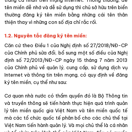
trang cá nhân trên mạng internet. Thông thường, để
tên miền dễ nhớ và dễ sử dụng thì chủ sở hữu trên biển
thường đăng ký tên miền bằng những cái tên thân
thiện thay vì những con số địa chỉ rắc rối.
1.2. Nguyên tắc đăng ký tên miền:
Căn cứ theo Điều 1 của
Nghị định số 27/2018/NĐ-CP
của Chính phủ sửa đổi, bổ sung một số điều của Nghị
định số 72/2013/NĐ-CP ngày 15 tháng 7 năm 2013
của Chính phủ về quản lý, cung cấp, sử dụng dịch vụ
Internet và thông tin trên mạng, có
quy định về đăng
ký tên miền, cụ thể như sau:
Cơ quan nhà nước có thẩm quyền đó là Bộ Thông tin
và truyền thông sẽ tiến hành thực hiện quá trình quản
lý tên miền quốc gia Việt Nam và tên miền quốc tế
mà các tổ chức quốc tế phân bổ cho các chủ thể tại
Việt Nam tiến hành quản lý. Và mọi chủ thể là cá nhân