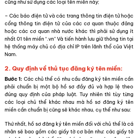
cũng như sử dụng các loại tên miền này;
– Các báo điện tử và các trang thông tin điện tử hoặc
cổng thông tin điện tử của các cơ quan thuộc đảng
hoặc các cơ quan nhà nước khác thì phải sử dụng ít
nhất 01 tên miền “.vn” Và tiến hành lưu giữ thông tin tại
hệ thống máy chủ có địa chỉ IP trên lãnh thổ của Việt
Nam.
2. Quy định về thủ tục đăng ký tên miền:
Bước 1:
Các chủ thể có nhu cầu đăng ký tên miền cần
phải chuẩn bị một bộ hồ sơ đầy đủ và hợp lệ theo
đúng quy định của pháp luật. Tuy nhiên thì tùy từng
các loại chủ thể khác nhau mà hồ sơ đăng ký tên
miền cần chuẩn bị cũng sẽ khác nhau, cụ thể như sau:
Thứ nhất, hồ sơ đăng ký tên miền đối với chủ thể là cá
nhân sẽ bao gồm các giấy tờ cơ bản như: các giấy tờ