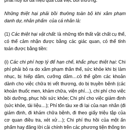
phát huy tối đa hiệu quả của việc bồi thường.
Những thiệt hại phải bồi thường toàn bộ khi xâm phạm
danh dự, nhân phẩm của cá nhân là:
(1)
Các thiệt hại vật chất:
là những tổn thất vật chất cụ thể,
có thể cảm nhận được bằng các giác quan, có thể tính
toán được bằng tiền:
(i)
Các chi phí hợp lý để hạn chế, khắc phục thiệt hại:
Chi
phí phải bỏ ra do xâm phạm thân thể, sức khỏe khi bị làm
nhục, bị hiếp dâm, cưỡng dâm…có thể gồm các khoản
dành cho việc chữa trị vết thương, do bị truyền bệnh (các
khoản thuốc men, khám chữa, viện phí…), chi phí cho việc
bồi dưỡng, phục hồi sức khỏe; Chi phí cho việc giám định
(sức khỏe, tài liệu…); Phí tổn tàu xe đi lại của nạn nhân (đi
giám định, đi khám chữa bệnh, đi theo giấy triệu tập của
cơ quan điều tra, xét xử…); Chi phí thu hồi của một ấn
phẩm hay đăng lời cải chính trên các phương tiện thông tin