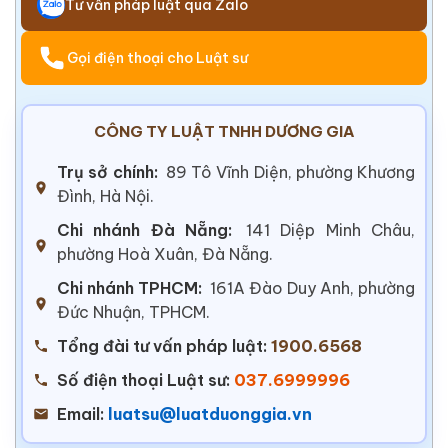
Tư vấn pháp luật qua Zalo
Gọi điện thoại cho Luật sư
CÔNG TY LUẬT TNHH DƯƠNG GIA
Trụ sở chính:
89 Tô Vĩnh Diện, phường Khương
Đình, Hà Nội.
Chi nhánh Đà Nẵng:
141 Diệp Minh Châu,
phường Hoà Xuân, Đà Nẵng.
Chi nhánh TPHCM:
161A Đào Duy Anh, phường
Đức Nhuận, TPHCM.
Tổng đài tư vấn pháp luật:
1900.6568
Số điện thoại Luật sư:
037.6999996
Email:
luatsu@luatduonggia.vn