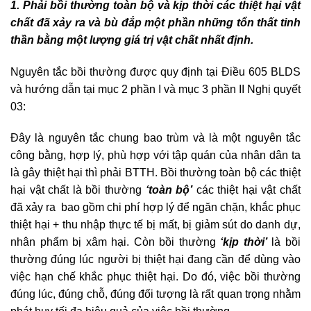
1. Phải bồi thường toàn bộ và kịp thời các thiệt hại vật
chất đã xảy ra và bù đắp một phần những tổn thất tinh
thần bằng một lượng giá trị vật chất nhất định.
Nguyên tắc bồi thường được quy định tại Điều 605 BLDS
và hướng dẫn tại mục 2 phần I và mục 3 phần II Nghị quyết
03:
Đây là nguyên tắc chung bao trùm và là một nguyên tắc
công bằng, hợp lý, phù hợp với tập quán của nhân dân ta
là gây thiệt hại thì phải BTTH. Bồi thường toàn bộ các thiệt
hại vật chất là bồi thường
‘toàn bộ’
các thiệt hại vật chất
đã xảy ra bao gồm chi phí hợp lý để ngăn chặn, khắc phục
thiệt hại + thu nhập thực tế bị mất, bị giảm sút do danh dự,
nhân phẩm bị xâm hại. Còn bồi thường
‘kịp thời’
là bồi
thường đúng lúc người bị thiệt hại đang cần để dùng vào
việc hạn chế khắc phục thiệt hại. Do đó, việc bồi thường
đúng lúc, đúng chỗ, đúng đối tượng là rất quan trọng nhằm