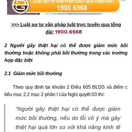
>>> Lu
ậ
t sư tư v
ấ
n pháp lu
ậ
t tr
ự
c tuy
ế
n qua t
ổ
ng
1900.6568
đài:
2 Người gây thiệt hại có thể được giảm mức bồi
thường hoặc không phải bồi thường trong các trường
hợp đặc biệt
2.1 Giảm mức bồi thường
Theo quy định tại khoản 2 Điều 605 BLDS và điểm c
tiểu mục 2.2 mục 2 phần I của Nghị quyết 03 thì:
“
Người gây thiệt hại có thể được giảm
mức bồi thường, nếu do lỗi vô ý mà gây
thiệt hại quá lớn so với khả năng kinh tế