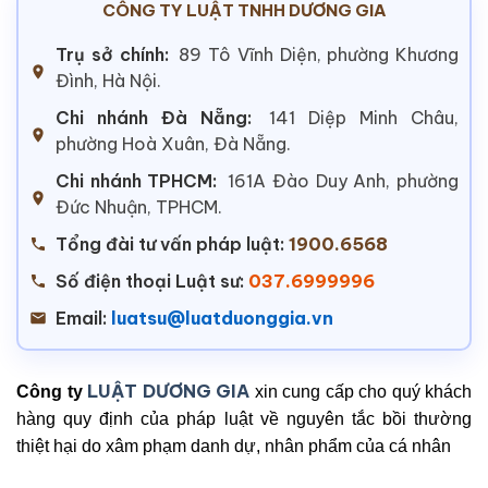
CÔNG TY LUẬT TNHH DƯƠNG GIA
Trụ sở chính:
89 Tô Vĩnh Diện, phường Khương
Đình, Hà Nội.
Chi nhánh Đà Nẵng:
141 Diệp Minh Châu,
phường Hoà Xuân, Đà Nẵng.
Chi nhánh TPHCM:
161A Đào Duy Anh, phường
Đức Nhuận, TPHCM.
Tổng đài tư vấn pháp luật:
1900.6568
Số điện thoại Luật sư:
037.6999996
Email:
luatsu@luatduonggia.vn
LUẬT DƯƠNG GIA
Công ty
xin cung cấp cho quý khách
hàng quy định của pháp luật về nguyên tắc bồi thường
thiệt hại do xâm phạm danh dự, nhân phẩm của cá nhân