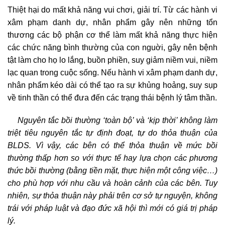
Thiệt hại do mất khả năng vui chơi, giải trí. Từ các hành vi
xâm phạm danh dự, nhân phẩm gây nên những tổn
thương các bộ phận cơ thể làm mất khả năng thực hiện
các chức năng bình thường của con nguời, gây nên bệnh
tật làm cho họ lo lắng, buồn phiền, suy giảm niềm vui, niềm
lạc quan trong cuộc sống. Nếu hành vi xâm phạm danh dự,
nhân phẩm kéo dài có thể tạo ra sự khủng hoảng, suy sụp
về tinh thần có thể đưa đến các trạng thái bệnh lý tâm thần.
Nguyên tắc bồi thường ‘toàn bộ’ và ‘kịp thời’ không làm
triệt tiêu nguyên tắc tự định đoạt, tự do thỏa thuận của
BLDS. Vì vậy, các bên có thể thỏa thuận về mức bồi
thường thấp hơn so với thực tế hay lựa chọn các phương
thức bồi thường (bằng tiền mặt, thực hiện một công việc…)
cho phù hợp với nhu cầu và hoàn cảnh của các bên. Tuy
nhiên, sự thỏa thuận này phải trên cơ sở tự nguyện, không
trái với pháp luật và đạo đức xã hội thì mới có giá trị pháp
lý.