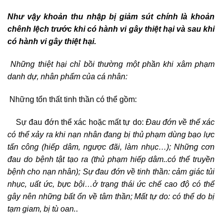
Như vậy khoản thu nhập bị giảm sút chính là khoản
chênh lệch trước khi có hành vi gây thiệt hại và sau khi
có hành vi gây thiệt hại.
Những thiệt hại chỉ bồi thường một phần khi xâm phạm
danh dự, nhân phẩm của cá nhân:
Những tổn thất tinh thần có thể gồm:
Sự đau đớn thể xác hoặc mất tự do:
Đau đớn về thể xác
có thể xảy ra khi nạn nhân đang bị thủ phạm dùng bạo lực
tấn công (hiếp dâm, ngược đãi, làm nhục…); Những cơn
đau do bệnh tật tạo ra (thủ phạm hiếp dâm..có thể truyền
bệnh cho nạn nhân); Sự đau đớn về tinh thần: cảm giác tủi
nhục, uất ức, bực bội…ở trạng thái ức chế cao độ có thể
gây nên những bất ổn về tâm thần;
Mất tự do: có thể do bị
tạm giam, bị tù oan.
.