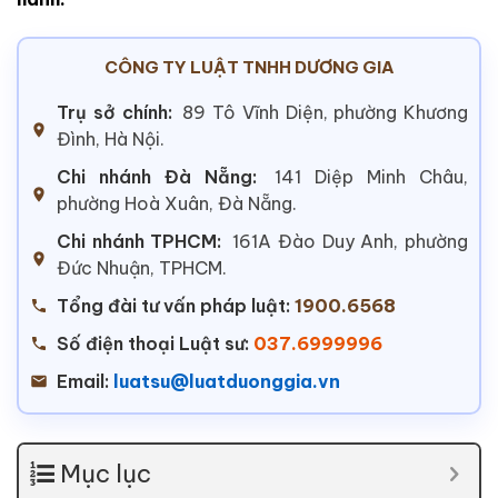
CÔNG TY LUẬT TNHH DƯƠNG GIA
Trụ sở chính:
89 Tô Vĩnh Diện, phường Khương
Đình, Hà Nội.
Chi nhánh Đà Nẵng:
141 Diệp Minh Châu,
phường Hoà Xuân, Đà Nẵng.
Chi nhánh TPHCM:
161A Đào Duy Anh, phường
Đức Nhuận, TPHCM.
Tổng đài tư vấn pháp luật:
1900.6568
Số điện thoại Luật sư:
037.6999996
Email:
luatsu@luatduonggia.vn
Mục lục