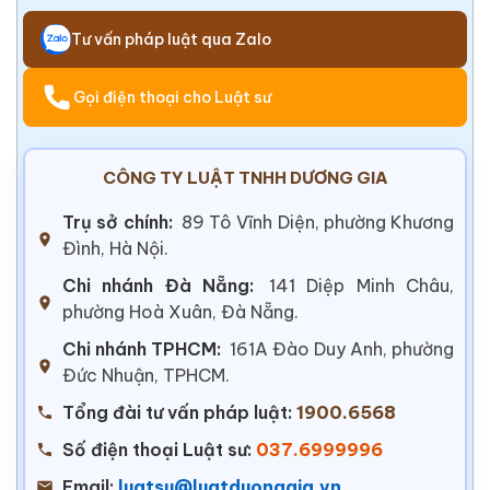
Tư vấn pháp luật qua Zalo
Gọi điện thoại cho Luật sư
CÔNG TY LUẬT TNHH DƯƠNG GIA
Trụ sở chính:
89 Tô Vĩnh Diện, phường Khương
Đình, Hà Nội.
Chi nhánh Đà Nẵng:
141 Diệp Minh Châu,
phường Hoà Xuân, Đà Nẵng.
Chi nhánh TPHCM:
161A Đào Duy Anh, phường
Đức Nhuận, TPHCM.
Tổng đài tư vấn pháp luật:
1900.6568
Số điện thoại Luật sư:
037.6999996
Email:
luatsu@luatduonggia.vn