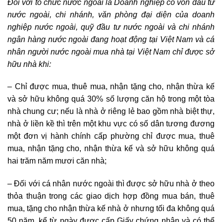
Đối với tổ chức nước ngoài là Doanh nghiệp có vốn đầu tư
nước ngoài, chi nhánh, văn phòng đại diện của doanh
nghiệp nước ngoài, quỹ đầu tư nước ngoài và chi nhánh
ngân hàng nước ngoài đang hoạt động tại Việt Nam và cá
nhân người nước ngoài mua nhà tại Việt Nam chỉ được sở
hữu nhà khi:
– Chỉ được mua, thuê mua, nhận tặng cho, nhận thừa kế
và sở hữu không quá 30% số lượng căn hộ trong một tòa
nhà chung cư; nếu là nhà ở riêng lẻ bao gồm nhà biệt thự,
nhà ở liền kề thì trên một khu vực có số dân tương đương
một đơn vị hành chính cấp phường chỉ được mua, thuê
mua, nhận tặng cho, nhận thừa kế và sở hữu không quá
hai trăm năm mươi căn nhà;
– Đối với cá nhân nước ngoài thì được sở hữu nhà ở theo
thỏa thuận trong các giao dịch hợp đồng mua bán, thuê
mua, tặng cho nhận thừa kế nhà ở nhưng tối đa không quá
50 năm, kể từ ngày được cấp Giấy chứng nhận và có thể