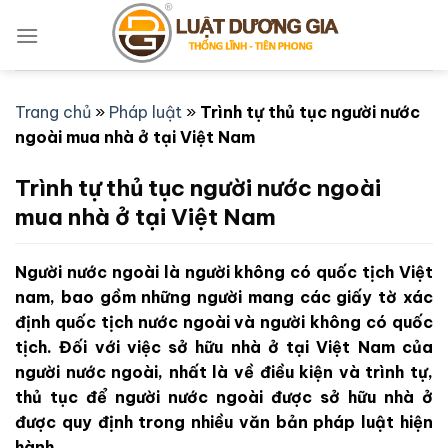
Bỏ
qua
nội
dung
Trang chủ
»
Pháp luật
»
Trình tự thủ tục người nước
ngoài mua nhà ở tại Việt Nam
Trình tự thủ tục người nước ngoài
mua nhà ở tại Việt Nam
Người nước ngoài là người không có quốc tịch Việt
nam, bao gồm những người mang các giấy tờ xác
định quốc tịch nước ngoài và người không có quốc
tịch. Đối với việc sở hữu nhà ở tại Việt Nam của
người nước ngoài, nhất là về điều kiện và trình tự,
thủ tục để người nước ngoài được sở hữu nhà ở
được quy định trong nhiều văn bản pháp luật hiện
hành.