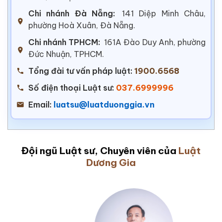
Chi nhánh Đà Nẵng:
141 Diệp Minh Châu,
phường Hoà Xuân, Đà Nẵng.
Chi nhánh TPHCM:
161A Đào Duy Anh, phường
Đức Nhuận, TPHCM.
Tổng đài tư vấn pháp luật:
1900.6568
Số điện thoại Luật sư:
037.6999996
Email:
luatsu@luatduonggia.vn
Đội ngũ Luật sư, Chuyên viên của
Luật
Dương Gia