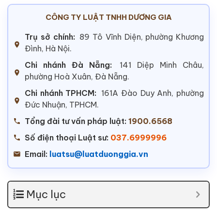
CÔNG TY LUẬT TNHH DƯƠNG GIA
Trụ sở chính:
89 Tô Vĩnh Diện, phường Khương
Đình, Hà Nội.
Chi nhánh Đà Nẵng:
141 Diệp Minh Châu,
phường Hoà Xuân, Đà Nẵng.
Chi nhánh TPHCM:
161A Đào Duy Anh, phường
Đức Nhuận, TPHCM.
Tổng đài tư vấn pháp luật:
1900.6568
Số điện thoại Luật sư:
037.6999996
Email:
luatsu@luatduonggia.vn
Mục lục