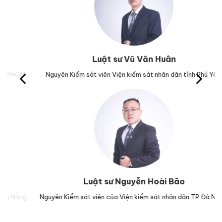
Luật sư Vũ Văn Huân
M.
Nguyên Kiểm sát viên Viện kiểm sát nhân dân tỉnh Phú Yên.
Trư
Luật sư Nguyễn Hoài Bão
g.
Nguyên Kiểm sát viên của Viện kiểm sát nhân dân TP Đà Nẵng.
Lu