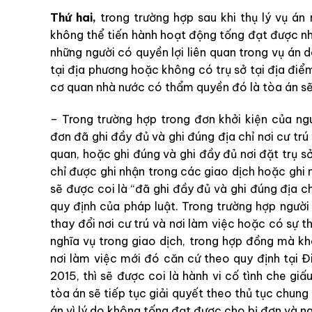
Thứ hai,
trong trường hợp sau khi thụ lý vụ á
không thể tiến hành hoạt động tống đạt được nh
những người có quyền lợi liên quan trong vụ án 
tại địa phương hoặc không có trụ sở tại địa điể
cơ quan nhà nước có thẩm quyền đó là tòa án sẽ
– Trong trường hợp trong đơn khởi kiện của ng
đơn đã ghi đầy đủ và ghi đúng địa chỉ nơi cư trú 
quan, hoặc ghi đúng và ghi đầy đủ nơi đặt trụ sở
chỉ được ghi nhận trong các giao dịch hoặc ghi 
sẽ được coi là “đã ghi đầy đủ và ghi đúng địa ch
quy định của pháp luật. Trong trường hợp người 
thay đổi nơi cư trú và nơi làm việc hoặc có sự th
nghĩa vụ trong giao dịch, trong hợp đồng mà kh
nơi làm việc mới đó căn cứ theo quy định tại 
2015, thì sẽ được coi là hành vi cố tình che gi
tòa án sẽ tiếp tục giải quyết theo thủ tục chung
án vì lý do không tống đạt được cho bị đơn và ng