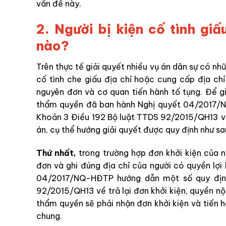
vấn đề này.
2. Người bị kiện cố tình giấ
nào?
Trên thực tế giải quyết nhiều vụ án dân sự có nhữ
cố tình che giấu địa chỉ hoặc cung cấp địa ch
nguyên đơn và cơ quan tiến hành tố tụng. Để g
thẩm quyền đã ban hành Nghị quyết 04/2017/N
Khoản 3 Điều 192 Bộ luật TTDS 92/2015/QH13 về t
án, cụ thể hướng giải quyết được quy định như sa
Thứ nhất,
trong trường hợp đơn khởi kiện của n
đơn và ghi đúng địa chỉ của người có quyền lợi
04/2017/NQ-HĐTP hướng dẫn một số quy định
92/2015/QH13 về trả lại đơn khởi kiện, quyền nộp
thẩm quyền sẽ phải nhận đơn khởi kiện và tiến 
chung.