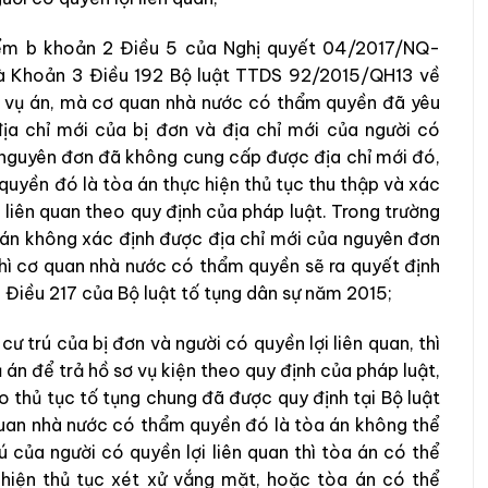
iểm b khoản 2 Điều 5 của Nghị quyết 04/2017/NQ-
và Khoản 3 Điều 192 Bộ luật TTDS 92/2015/QH13 về
lại vụ án, mà cơ quan nhà nước có thẩm quyền đã yêu
ịa chỉ mới của bị đơn và địa chỉ mới của người có
là nguyên đơn đã không cung cấp được địa chỉ mới đó,
uyền đó là tòa án thực hiện thủ tục thu thập và xác
i liên quan theo quy định của pháp luật. Trong trường
án không xác định được địa chỉ mới của nguyên đơn
 thì cơ quan nhà nước có thẩm quyền sẽ ra quyết định
i Điều 217 của Bộ luật tố tụng dân sự năm 2015;
ư trú của bị đơn và người có quyền lợi liên quan, thì
 án để trả hồ sơ vụ kiện theo quy định của pháp luật,
o thủ tục tố tụng chung đã được quy định tại Bộ luật
quan nhà nước có thẩm quyền đó là tòa án không thể
ú của người có quyền lợi liên quan thì tòa án có thể
 hiện thủ tục xét xử vắng mặt, hoặc tòa án có thể