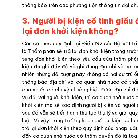
thông báo trên các phương tiện thông tin đại ch
3. Người bị kiện cố tình giấu
lại đơn khởi kiện không?
Căn cứ theo quy định tại Điều 192 của Bộ luật t
là Thẩm phán sẽ trả lại đơn khởi kiện trong trư
sung đơn khởi kiện theo yêu cầu của thẩm phán
kiện đã ghi đầy đủ và ghi đúng địa chỉ và nơi c
nhiên những đối tượng này không có nơi cư trú ổ
thông báo địa chỉ với cơ quan nhà nước có thẩ
cho người có chuyện không biết được địa chỉ đó
vụ đối với người khởi kiện, thì cơ quan nhà nướ
khởi kiện mà sẽ xác định người bị kiện và người 
sau đó vẫn sẽ tiến hành thủ tục thụ lý và giải q
luật. Vì vậy trong trường hợp người bị kiện có hà
trả lại đơn khởi kiện theo quy định của pháp luật
đấy cơ quan nhà nước có thẩm quyền đó là tòa á