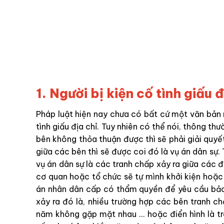
1. Người bị kiện cố tình giấu 
Pháp luật hiện nay chưa có bất cứ một văn bản n
tình giấu địa chỉ. Tuy nhiên có thể nói, thông t
bên không thỏa thuận được thì sẽ phải giải quyết
giữa các bên thì sẽ được coi đó là vụ án dân sự. 
vụ án dân sự là các tranh chấp xảy ra giữa các 
cơ quan hoặc tổ chức sẽ tự mình khởi kiện hoặc 
án nhân dân cấp có thẩm quyền để yêu cầu bảo 
xảy ra đó là, nhiều trường hợp các bên tranh 
năm không gặp mặt nhau … hoặc điển hình là tr