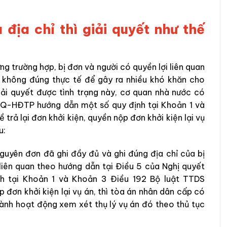
u địa chỉ thì giải quyết như thế
ng trường hợp, bị đơn và người có quyền lợi liên quan
ỉ không đúng thực tế để gây ra nhiều khó khăn cho
iải quyết được tình trạng này, cơ quan nhà nước có
Q-HĐTP hướng dẫn một số quy định tại Khoản 1 và
rả lại đơn khởi kiện, quyền nộp đơn khởi kiện lại vụ
u:
guyên đơn đã ghi đầy đủ và ghi đúng địa chỉ của bị
 liên quan theo hướng dẫn tại Điều 5 của Nghị quyết
 tại Khoản 1 và Khoản 3 Điều 192 Bộ luật TTDS
 đơn khởi kiện lại vụ án, thì tòa án nhân dân cấp có
hành hoạt động xem xét thụ lý vụ án đó theo thủ tục