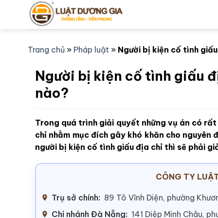
Bỏ
qua
nội
dung
Trang chủ
»
Pháp luật
»
Người bị kiện cố tình giấu
Người bị kiện cố tình giấu đ
nào?
Trong quá trình giải quyết những vụ án có rất 
chỉ nhằm mục đích gây khó khăn cho nguyên 
người bị kiện cố tình giấu địa chỉ thì sẽ phải g
CÔNG TY LUẬT
Trụ sở chính:
89 Tô Vĩnh Diện, phường Khươn
Chi nhánh Đà Nẵng:
141 Diệp Minh Châu, p