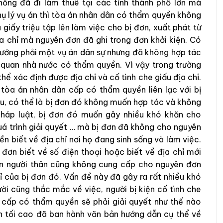
ồng đã đi làm thuê tại các tỉnh thành phố lớn mà
hụ lý vụ án thì tòa án nhân dân có thẩm quyền không
giấy triệu tập lên làm việc cho bị đơn, xuất phát từ
ịa chỉ mà nguyên đơn đã ghi trong đơn khởi kiện. Có
 vướng phải một vụ án dân sự nhưng đã không hợp tác
 quan nhà nước có thẩm quyền. Vì vậy trong trường
hể xác định được địa chỉ và cố tình che giấu địa chỉ.
tòa án nhân dân cấp có thẩm quyền liên lạc với bị
au, có thể là bị đơn đó không muốn hợp tác và không
pháp luật, bị đơn đó muốn gây nhiều khó khăn cho
á trình giải quyết … mà bị đơn đã không cho nguyên
 biết về địa chỉ nơi họ đang sinh sống và làm việc.
đơn biết về số điện thoại hoặc biết về địa chỉ mới
iên người thân cũng không cung cấp cho nguyên đơn
 của bị đơn đó. Vấn đề này đã gây ra rất nhiều khó
ười cũng thắc mắc về việc, người bị kiện cố tình che
n cấp có thẩm quyền sẽ phải giải quyết như thế nào
n tối cao đã ban hành văn bản hướng dẫn cụ thể về