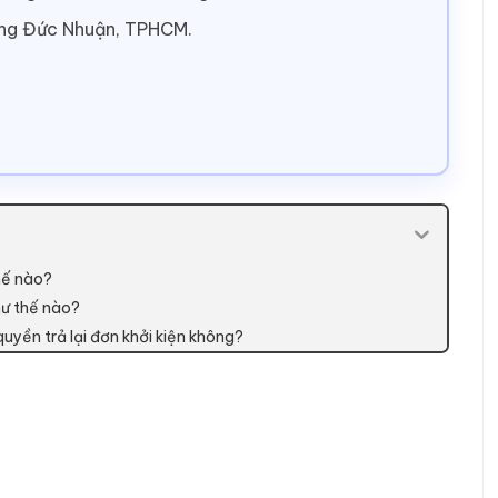
ờng Đức Nhuận, TPHCM.
thế nào?
như thế nào?
quyền trả lại đơn khởi kiện không?