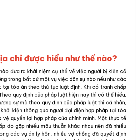
địa chỉ được hiểu như thế nào?
ào đưa ra khái niệm cụ thể về việc người bị kiện cố
hường trong bất cứ một vụ việc dân sự nào nếu như các
 tại tòa án theo thủ tục luật định. Khi có tranh chấp
Theo quy định của pháp luật hiện nay thì có thể hiểu,
đương sự mà theo quy định của pháp luật thì cá nhân,
khởi kiện thông qua người đại diện hợp pháp tại tòa
vệ quyền lợi hợp pháp của chính mình. Một thực tế
chấp do gặp nhiều mâu thuẫn khác nhau nên đã nhiều
ong các vụ án ly hôn, nhiều vợ chồng đã quyết định