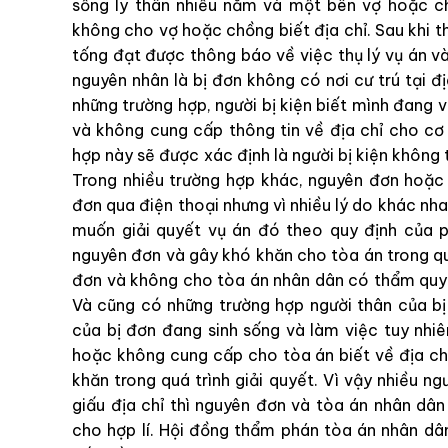
sống ly thân nhiều năm và một bên vợ hoặc ch
không cho vợ hoặc chồng biết địa chỉ. Sau khi t
tống đạt được thông báo về việc thụ lý vụ án và 
nguyên nhân là bị đơn không có nơi cư trú tại đ
những trường hợp, người bị kiện biết mình đang
và không cung cấp thông tin về địa chỉ cho cơ
hợp này sẽ được xác định là người bị kiện không t
Trong nhiều trường hợp khác, nguyên đơn hoặc 
đơn qua điện thoại nhưng vì nhiều lý do khác nh
muốn giải quyết vụ án đó theo quy định của 
nguyên đơn và gây khó khăn cho tòa án trong qu
đơn và không cho tòa án nhân dân có thẩm quyền
Và cũng có những trường hợp người thân của bị 
của bị đơn đang sinh sống và làm việc tuy nh
hoặc không cung cấp cho tòa án biết về địa chỉ
khăn trong quá trình giải quyết. Vì vậy nhiều ng
giấu địa chỉ thì nguyên đơn và tòa án nhân dâ
cho hợp lí. Hội đồng thẩm phán tòa án nhân dâ