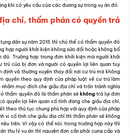
úng khi có yêu cầu của các đương sự trong vụ án đó.
 địa chỉ, thẩm phán có quyền trả
ố tụng dân sự năm 2015 thì chủ thể có thẩm quyền đó
ờng hợp người khởi kiện không sửa đổi hoặc không bổ
 đó. Trường hợp trong đơn khởi kiện mà người khởi
ư trú của bị đơn và người có quyền lợi liên quan tuy
n định và thường xuyên thay đổi nơi cư trú mà không
m quyền theo quy định của pháp luật về cư trú làm
 nhầm mục đích che giấu địa chỉ và trốn tránh nghĩa
c có thẩm quyền đó là thẩm phán sẽ
không
trả lại đơn
có quyền lợi liên quan cố tình đang che giấu địa chỉ,
uyết theo thủ tục chung phù hợp với quy định của pháp
nh vi cố tình che giấu địa chỉ thì thẩm phán sẽ không
 nêu trên. Vì vậy có thể nói, trong trường hợp này thì
n thụ lý vụ án thì nguyên đơn cần phải cung cấp và