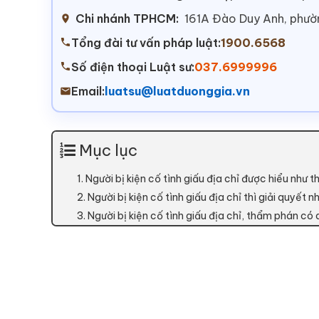
Chi nhánh TPHCM:
161A Đào Duy Anh, phư
Tổng đài tư vấn pháp luật:
1900.6568
Số điện thoại Luật sư:
037.6999996
Email:
luatsu@luatduonggia.vn
Mục lục
1. Người bị kiện cố tình giấu địa chỉ được hiểu như 
2. Người bị kiện cố tình giấu địa chỉ thì giải quyết 
3. Người bị kiện cố tình giấu địa chỉ, thẩm phán có 