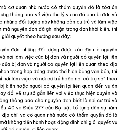
n mà cơ quan nhà nước có thẩm quyền đó là tòa án
ững thông báo về việc thụ lý vụ án đó cho bị đơn và
do những đối tượng này không còn cư trú và làm việc
m mà nguyên đơn đã ghi nhận trong đơn khởi kiện, thì
 giải quyết theo hướng sau đây:
uyên đơn, những đối tượng được xác định là nguyên
và nơi làm việc của bị đơn và người có quyền lợi liên
 của bị đơn và người có quyền lợi liên quan theo địa
nhận trong hợp đồng được thể hiện bằng văn bản, thì
ỉ nơi làm việc và nơi cư trú hoặc nơi có trụ sở” theo
bị kiện hoặc người có quyền lợi liên quan đến vụ án
ay đổi về trụ sở gắn liền với việc thực hiện quyền và
ông thông báo cho nguyên đơn biết là nơi cư trú và
Điều 40 và Điều 277 của Bộ luật tố tụng dân sự năm
ấu địa chỉ, và cơ quan nhà nước có thẩm quyền đó là
 mà không tiến hành hoạt động đình chỉ giải quyết vụ
ười có quyền lợi liên quan;