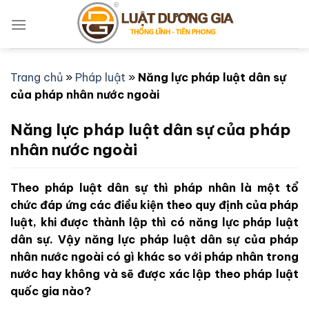
Bỏ
qua
nội
dung
Trang chủ
»
Pháp luật
»
Năng lực pháp luật dân sự
của pháp nhân nước ngoài
Năng lực pháp luật dân sự của pháp
nhân nước ngoài
Theo pháp luật dân sự thì pháp nhân là một tổ
chức đáp ứng các điều kiện theo quy định của pháp
luật, khi được thành lập thì có năng lực pháp luật
dân sự. Vậy năng lực pháp luật dân sự của pháp
nhân nước ngoài có gì khác so với pháp nhân trong
nước hay không và sẽ được xác lập theo pháp luật
quốc gia nào?