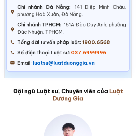
Chi nhánh Đà Nẵng:
141 Diệp Minh Châu,
phường Hoà Xuân, Đà Nẵng.
Chi nhánh TPHCM:
161A Đào Duy Anh, phường
Đức Nhuận, TPHCM.
Tổng đài tư vấn pháp luật:
1900.6568
Số điện thoại Luật sư:
037.6999996
Email:
luatsu@luatduonggia.vn
Đội ngũ Luật sư, Chuyên viên của
Luật
Dương Gia