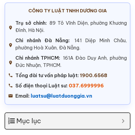
CÔNG TY LUẬT TNHH DƯƠNG GIA
Trụ sở chính:
89 Tô Vĩnh Diện, phường Khương
Đình, Hà Nội.
Chi nhánh Đà Nẵng:
141 Diệp Minh Châu,
phường Hoà Xuân, Đà Nẵng.
Chi nhánh TPHCM:
161A Đào Duy Anh, phường
Đức Nhuận, TPHCM.
Tổng đài tư vấn pháp luật:
1900.6568
Số điện thoại Luật sư:
037.6999996
Email:
luatsu@luatduonggia.vn
Mục lục