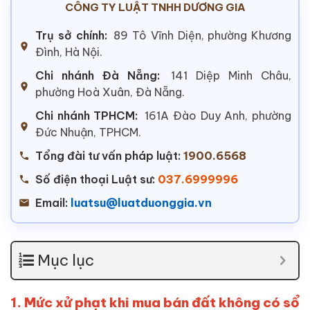
CÔNG TY LUẬT TNHH DƯƠNG GIA
Trụ sở chính:
89 Tô Vĩnh Diện, phường Khương
Đình, Hà Nội.
Chi nhánh Đà Nẵng:
141 Diệp Minh Châu,
phường Hoà Xuân, Đà Nẵng.
Chi nhánh TPHCM:
161A Đào Duy Anh, phường
Đức Nhuận, TPHCM.
Tổng đài tư vấn pháp luật:
1900.6568
Số điện thoại Luật sư:
037.6999996
Email:
luatsu@luatduonggia.vn
Mục lục
1. Mức xử phạt khi mua bán đất không có sổ