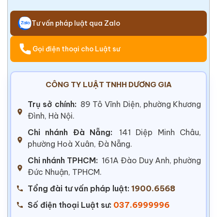
Tư vấn pháp luật qua Zalo
Gọi điện thoại cho Luật sư
CÔNG TY LUẬT TNHH DƯƠNG GIA
Trụ sở chính:
89 Tô Vĩnh Diện, phường Khương
Đình, Hà Nội.
Chi nhánh Đà Nẵng:
141 Diệp Minh Châu,
phường Hoà Xuân, Đà Nẵng.
Chi nhánh TPHCM:
161A Đào Duy Anh, phường
Đức Nhuận, TPHCM.
Tổng đài tư vấn pháp luật:
1900.6568
Số điện thoại Luật sư:
037.6999996