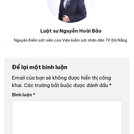
Luật sư Nguyễn Hoài Bão
g.
Nguyên Kiểm sát viên của Viện kiểm sát nhân dân TP Đà Nẵng.
Lu
Để lại một bình luận
Email của bạn sẽ không được hiển thị công
khai.
Các trường bắt buộc được đánh dấu
*
Bình luận
*