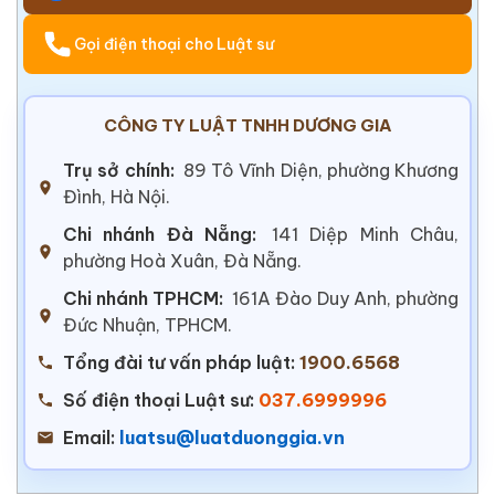
Gọi điện thoại cho Luật sư
CÔNG TY LUẬT TNHH DƯƠNG GIA
Trụ sở chính:
89 Tô Vĩnh Diện, phường Khương
Đình, Hà Nội.
Chi nhánh Đà Nẵng:
141 Diệp Minh Châu,
phường Hoà Xuân, Đà Nẵng.
Chi nhánh TPHCM:
161A Đào Duy Anh, phường
Đức Nhuận, TPHCM.
Tổng đài tư vấn pháp luật:
1900.6568
Số điện thoại Luật sư:
037.6999996
Email:
luatsu@luatduonggia.vn