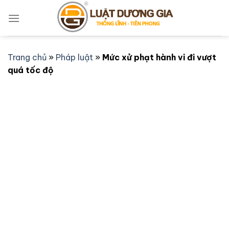
Bỏ
qua
nội
dung
Trang chủ
»
Pháp luật
»
Mức xử phạt hành vi đi vượt
quá tốc độ