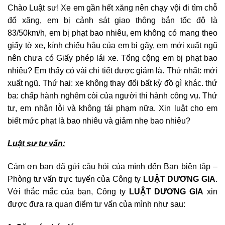
Chào Luật sư! Xe em gần hết xăng nên chạy vội đi tìm chỗ
đổ xăng, em bị cảnh sát giao thông bắn tốc độ là
83/50km/h, em bị phạt bao nhiêu, em không có mang theo
giấy tờ xe, kính chiếu hậu của em bị gãy, em mới xuất ngũ
nên chưa có Giấy phép lái xe. Tổng cộng em bị phạt bao
nhiêu? Em thấy có vài chi tiết được giảm là. Thứ nhất: mới
xuất ngũ. Thứ hai: xe không thay đổi bất kỳ đồ gì khác. thứ
ba: chấp hành nghêm còi của người thi hành công vụ. Thứ
tư, em nhận lỗi và không tái phạm nữa. Xin luật cho em
biết mức phạt là bao nhiêu và giảm nhẹ bao nhiêu?
Luật sư tư vấn:
Cám ơn bạn đã gửi câu hỏi của mình đến Ban biên tập –
Phòng tư vấn trực tuyến của Công ty
LUẬT DƯƠNG GIA
.
Với thắc mắc của bạn, Công ty
LUẬT DƯƠNG GIA
xin
được đưa ra quan điểm tư vấn của mình như sau: