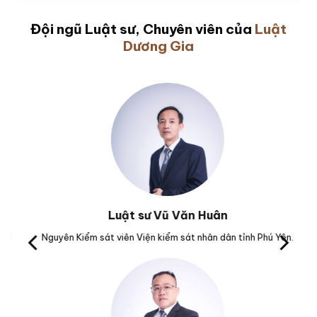
Đội ngũ Luật sư, Chuyên viên của
Luật
Dương Gia
Luật sư Vũ Văn Huân
M.
Nguyên Kiểm sát viên Viện kiểm sát nhân dân tỉnh Phú Yên.
Tr