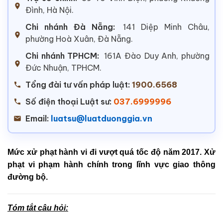
Đình, Hà Nội.
Chi nhánh Đà Nẵng:
141 Diệp Minh Châu,
phường Hoà Xuân, Đà Nẵng.
Chi nhánh TPHCM:
161A Đào Duy Anh, phường
Đức Nhuận, TPHCM.
Tổng đài tư vấn pháp luật:
1900.6568
Số điện thoại Luật sư:
037.6999996
Email:
luatsu@luatduonggia.vn
Mức xử phạt hành vi đi vượt quá tốc độ năm 2017. Xử
phạt vi phạm hành chính trong lĩnh vực giao thông
đường bộ.
Tóm tắt câu hỏi: