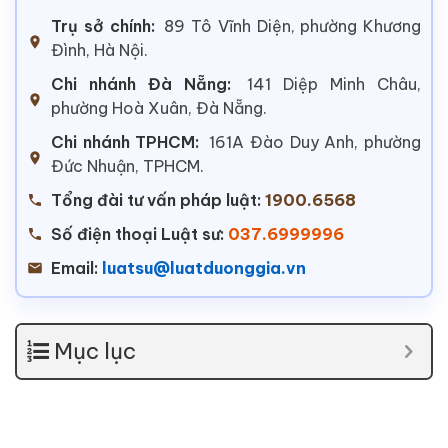
Trụ sở chính:
89 Tô Vĩnh Diện, phường Khương
Đình, Hà Nội.
Chi nhánh Đà Nẵng:
141 Diệp Minh Châu,
phường Hoà Xuân, Đà Nẵng.
Chi nhánh TPHCM:
161A Đào Duy Anh, phường
Đức Nhuận, TPHCM.
Tổng đài tư vấn pháp luật:
1900.6568
Số điện thoại Luật sư:
037.6999996
Email:
luatsu@luatduonggia.vn
Mục lục