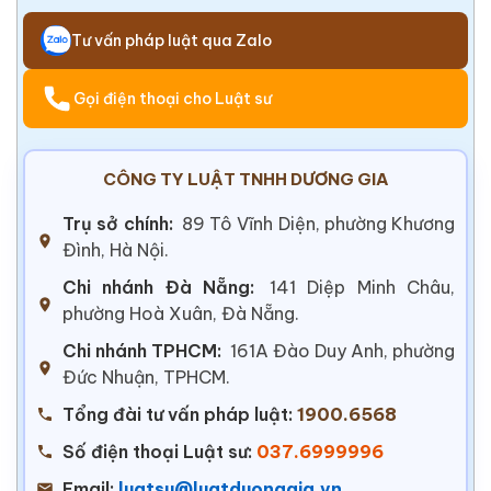
Tư vấn pháp luật qua Zalo
Gọi điện thoại cho Luật sư
CÔNG TY LUẬT TNHH DƯƠNG GIA
Trụ sở chính:
89 Tô Vĩnh Diện, phường Khương
Đình, Hà Nội.
Chi nhánh Đà Nẵng:
141 Diệp Minh Châu,
phường Hoà Xuân, Đà Nẵng.
Chi nhánh TPHCM:
161A Đào Duy Anh, phường
Đức Nhuận, TPHCM.
Tổng đài tư vấn pháp luật:
1900.6568
Số điện thoại Luật sư:
037.6999996
Email:
luatsu@luatduonggia.vn