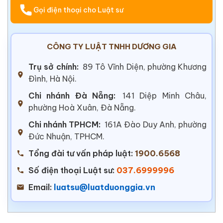
Gọi điện thoại cho Luật sư
CÔNG TY LUẬT TNHH DƯƠNG GIA
Trụ sở chính:
89 Tô Vĩnh Diện, phường Khương
Đình, Hà Nội.
Chi nhánh Đà Nẵng:
141 Diệp Minh Châu,
phường Hoà Xuân, Đà Nẵng.
Chi nhánh TPHCM:
161A Đào Duy Anh, phường
Đức Nhuận, TPHCM.
Tổng đài tư vấn pháp luật:
1900.6568
Số điện thoại Luật sư:
037.6999996
Email:
luatsu@luatduonggia.vn