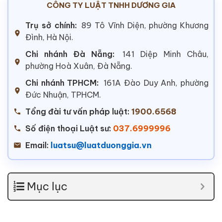
CÔNG TY LUẬT TNHH DƯƠNG GIA
Trụ sở chính:
89 Tô Vĩnh Diện, phường Khương
Đình, Hà Nội.
Chi nhánh Đà Nẵng:
141 Diệp Minh Châu,
phường Hoà Xuân, Đà Nẵng.
Chi nhánh TPHCM:
161A Đào Duy Anh, phường
Đức Nhuận, TPHCM.
Tổng đài tư vấn pháp luật:
1900.6568
Số điện thoại Luật sư:
037.6999996
Email:
luatsu@luatduonggia.vn
Mục lục