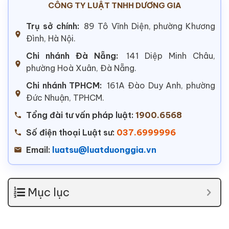
CÔNG TY LUẬT TNHH DƯƠNG GIA
Trụ sở chính:
89 Tô Vĩnh Diện, phường Khương
Đình, Hà Nội.
Chi nhánh Đà Nẵng:
141 Diệp Minh Châu,
phường Hoà Xuân, Đà Nẵng.
Chi nhánh TPHCM:
161A Đào Duy Anh, phường
Đức Nhuận, TPHCM.
Tổng đài tư vấn pháp luật:
1900.6568
Số điện thoại Luật sư:
037.6999996
Email:
luatsu@luatduonggia.vn
Mục lục