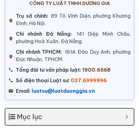
CÔNG TY LUẬT TNHH DƯƠNG GIA
Trụ sở chính:
89 Tô Vĩnh Diện, phường Khương
Đình, Hà Nội.
Chi nhánh Đà Nẵng:
141 Diệp Minh Châu,
phường Hoà Xuân, Đà Nẵng.
Chi nhánh TPHCM:
161A Đào Duy Anh, phường
Đức Nhuận, TPHCM.
Tổng đài tư vấn pháp luật:
1900.6568
Số điện thoại Luật sư:
037.6999996
Email:
luatsu@luatduonggia.vn
Mục lục