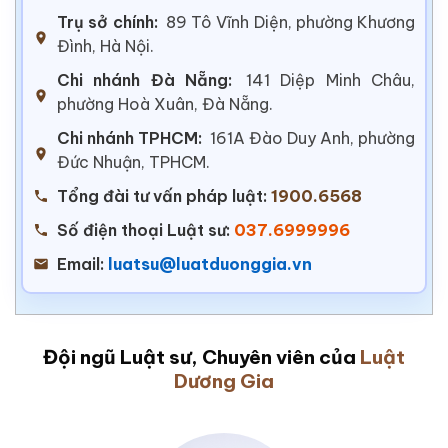
Trụ sở chính:
89 Tô Vĩnh Diện, phường Khương
Đình, Hà Nội.
Chi nhánh Đà Nẵng:
141 Diệp Minh Châu,
phường Hoà Xuân, Đà Nẵng.
Chi nhánh TPHCM:
161A Đào Duy Anh, phường
Đức Nhuận, TPHCM.
Tổng đài tư vấn pháp luật:
1900.6568
Số điện thoại Luật sư:
037.6999996
Email:
luatsu@luatduonggia.vn
Đội ngũ Luật sư, Chuyên viên của
Luật
Dương Gia