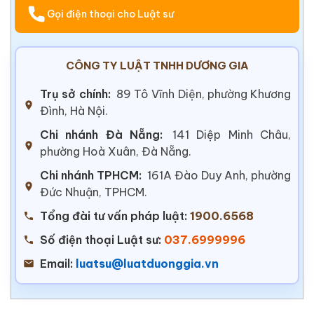
Gọi điện thoại cho Luật sư
CÔNG TY LUẬT TNHH DƯƠNG GIA
Trụ sở chính:
89 Tô Vĩnh Diện, phường Khương
Đình, Hà Nội.
Chi nhánh Đà Nẵng:
141 Diệp Minh Châu,
phường Hoà Xuân, Đà Nẵng.
Chi nhánh TPHCM:
161A Đào Duy Anh, phường
Đức Nhuận, TPHCM.
Tổng đài tư vấn pháp luật:
1900.6568
Số điện thoại Luật sư:
037.6999996
Email:
luatsu@luatduonggia.vn