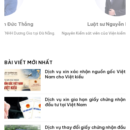
Luật sư Nguyễn Hoài Bão
g.
Nguyên Kiểm sát viên của Viện kiểm sát nhân dân TP Đà Nẵng.
Lu
BÀI VIẾT MỚI NHẤT
Dịch vụ xin xác nhận nguồn gốc Việt
Nam cho Việt kiều
Dịch vụ xin gia hạn giấy chứng nhận
đầu tư tại Việt Nam
Dịch vụ thay đổi giấy chứng nhận đầu