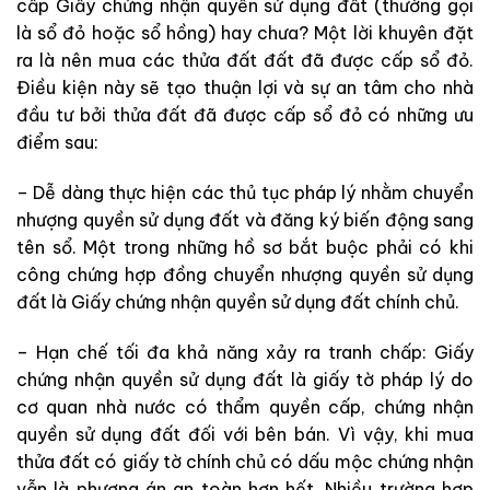
cấp Giấy chứng nhận quyền sử dụng đất (thường gọi
là sổ đỏ hoặc sổ hồng) hay chưa? Một lời khuyên đặt
ra là nên mua các thửa đất đất đã được cấp sổ đỏ.
Điều kiện này sẽ tạo thuận lợi và sự an tâm cho nhà
đầu tư bởi thửa đất đã được cấp sổ đỏ có những ưu
điểm sau:
– Dễ dàng thực hiện các thủ tục pháp lý nhằm chuyển
nhượng quyền sử dụng đất và đăng ký biến động sang
tên sổ. Một trong những hồ sơ bắt buộc phải có khi
công chứng hợp đồng chuyển nhượng quyền sử dụng
đất là Giấy chứng nhận quyền sử dụng đất chính chủ.
– Hạn chế tối đa khả năng xảy ra tranh chấp: Giấy
chứng nhận quyền sử dụng đất là giấy tờ pháp lý do
cơ quan nhà nước có thẩm quyền cấp, chứng nhận
quyền sử dụng đất đối với bên bán. Vì vậy, khi mua
thửa đất có giấy tờ chính chủ có dấu mộc chứng nhận
vẫn là phương án an toàn hơn hết. Nhiều trường hợp