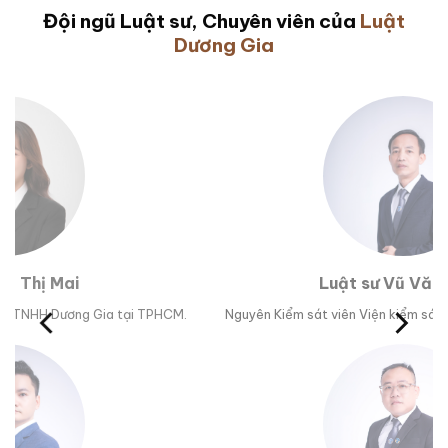
Đội ngũ Luật sư, Chuyên viên của
Luật
Dương Gia
Luật sư Vũ Văn Huân
M.
Nguyên Kiểm sát viên Viện kiểm sát nhân dân tỉnh Phú Yên.
Trư