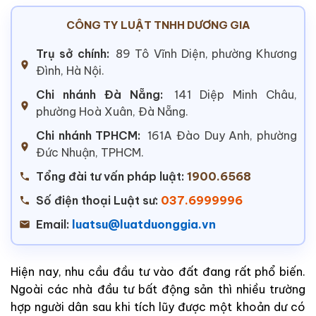
CÔNG TY LUẬT TNHH DƯƠNG GIA
Trụ sở chính:
89 Tô Vĩnh Diện, phường Khương
Đình, Hà Nội.
Chi nhánh Đà Nẵng:
141 Diệp Minh Châu,
phường Hoà Xuân, Đà Nẵng.
Chi nhánh TPHCM:
161A Đào Duy Anh, phường
Đức Nhuận, TPHCM.
Tổng đài tư vấn pháp luật:
1900.6568
Số điện thoại Luật sư:
037.6999996
Email:
luatsu@luatduonggia.vn
Hiện nay, nhu cầu đầu tư vào đất đang rất phổ biến.
Ngoài các nhà đầu tư bất động sản thì nhiều trường
hợp người dân sau khi tích lũy được một khoản dư có