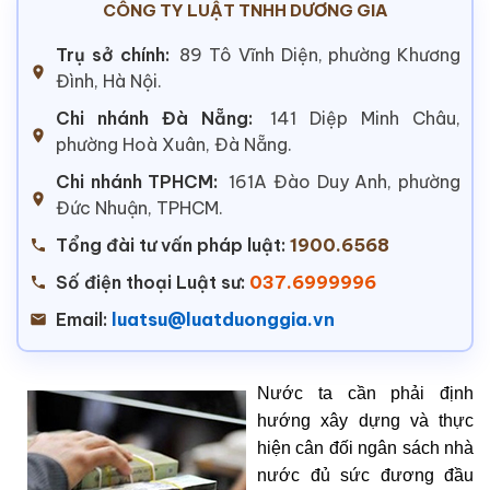
CÔNG TY LUẬT TNHH DƯƠNG GIA
Trụ sở chính:
89 Tô Vĩnh Diện, phường Khương
Đình, Hà Nội.
Chi nhánh Đà Nẵng:
141 Diệp Minh Châu,
phường Hoà Xuân, Đà Nẵng.
Chi nhánh TPHCM:
161A Đào Duy Anh, phường
Đức Nhuận, TPHCM.
Tổng đài tư vấn pháp luật:
1900.6568
Số điện thoại Luật sư:
037.6999996
Email:
luatsu@luatduonggia.vn
Nước ta cần phải định
hướng xây dựng và thực
hiện cân đối ngân sách nhà
nước đủ sức đương đầu