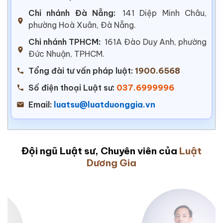
Chi nhánh Đà Nẵng:
141 Diệp Minh Châu,
phường Hoà Xuân, Đà Nẵng.
Chi nhánh TPHCM:
161A Đào Duy Anh, phường
Đức Nhuận, TPHCM.
Tổng đài tư vấn pháp luật:
1900.6568
Số điện thoại Luật sư:
037.6999996
Email:
luatsu@luatduonggia.vn
Đội ngũ Luật sư, Chuyên viên của
Luật
Dương Gia