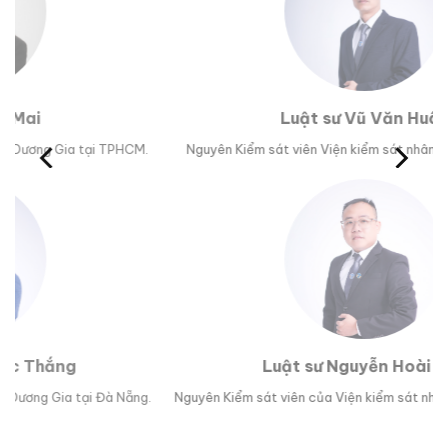
Luật sư Vũ Văn Huân
M.
Nguyên Kiểm sát viên Viện kiểm sát nhân dân tỉnh Phú Yên.
Tr
Luật sư Nguyễn Hoài Bão
ng.
Nguyên Kiểm sát viên của Viện kiểm sát nhân dân TP Đà Nẵng.
L