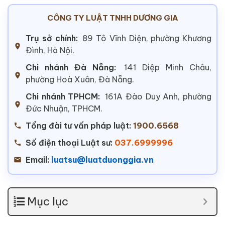
CÔNG TY LUẬT TNHH DƯƠNG GIA
Trụ sở chính:
89 Tô Vĩnh Diện, phường Khương
Đình, Hà Nội.
Chi nhánh Đà Nẵng:
141 Diệp Minh Châu,
phường Hoà Xuân, Đà Nẵng.
Chi nhánh TPHCM:
161A Đào Duy Anh, phường
Đức Nhuận, TPHCM.
Tổng đài tư vấn pháp luật:
1900.6568
Số điện thoại Luật sư:
037.6999996
Email:
luatsu@luatduonggia.vn
Mục lục