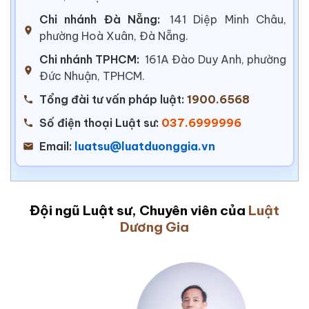
Chi nhánh Đà Nẵng:
141 Diệp Minh Châu,
phường Hoà Xuân, Đà Nẵng.
Chi nhánh TPHCM:
161A Đào Duy Anh, phường
Đức Nhuận, TPHCM.
Tổng đài tư vấn pháp luật:
1900.6568
Số điện thoại Luật sư:
037.6999996
Email:
luatsu@luatduonggia.vn
Đội ngũ Luật sư, Chuyên viên của
Luật
Dương Gia