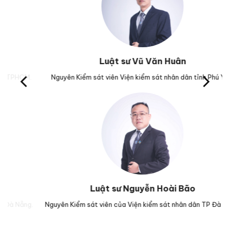
Luật sư Vũ Văn Huân
M.
Nguyên Kiểm sát viên Viện kiểm sát nhân dân tỉnh Phú Yên.
Tr
Luật sư Nguyễn Hoài Bão
g.
Nguyên Kiểm sát viên của Viện kiểm sát nhân dân TP Đà Nẵng.
Lu