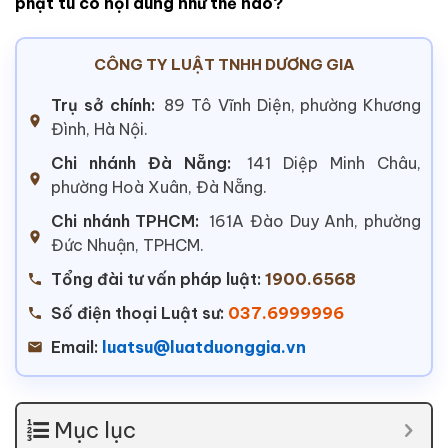
phạt tù có nội dung như thế nào?
CÔNG TY LUẬT TNHH DƯƠNG GIA
Trụ sở chính:
89 Tô Vĩnh Diện, phường Khương
Đình, Hà Nội.
Chi nhánh Đà Nẵng:
141 Diệp Minh Châu,
phường Hoà Xuân, Đà Nẵng.
Chi nhánh TPHCM:
161A Đào Duy Anh, phường
Đức Nhuận, TPHCM.
Tổng đài tư vấn pháp luật:
1900.6568
Số điện thoại Luật sư:
037.6999996
Email:
luatsu@luatduonggia.vn
Mục lục