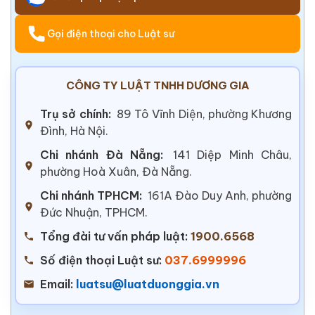
Gọi điện thoại cho Luật sư
CÔNG TY LUẬT TNHH DƯƠNG GIA
Trụ sở chính:
89 Tô Vĩnh Diện, phường Khương
Đình, Hà Nội.
Chi nhánh Đà Nẵng:
141 Diệp Minh Châu,
phường Hoà Xuân, Đà Nẵng.
Chi nhánh TPHCM:
161A Đào Duy Anh, phường
Đức Nhuận, TPHCM.
Tổng đài tư vấn pháp luật:
1900.6568
Số điện thoại Luật sư:
037.6999996
Email:
luatsu@luatduonggia.vn