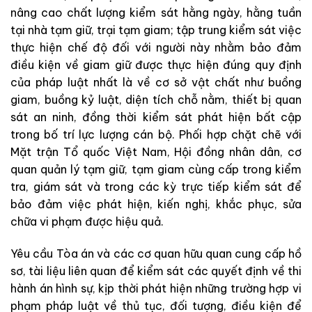
nâng cao chất lượng kiểm sát hằng ngày, hằng tuần
tại nhà tạm giữ, trại tạm giam; tập trung kiểm sát việc
thực hiện chế độ đối với người này nhằm bảo đảm
điều kiện về giam giữ được thực hiện đúng quy định
của pháp luật nhất là về cơ sở vật chất như buồng
giam, buồng kỷ luật, diện tích chỗ nằm, thiết bị quan
sát an ninh, đồng thời kiểm sát phát hiện bất cập
trong bố trí lực lượng cán bộ. Phối hợp chặt chẽ với
Mặt trận Tổ quốc Việt Nam, Hội đồng nhân dân, cơ
quan quản lý tạm giữ, tạm giam cùng cấp trong kiểm
tra, giám sát và trong các kỳ trực tiếp kiểm sát để
bảo đảm việc phát hiện, kiến nghị, khắc phục, sửa
chữa vi phạm được hiệu quả.
Yêu cầu Tòa án và các cơ quan hữu quan cung cấp hồ
sơ, tài liệu liên quan để kiểm sát các quyết định về thi
hành án hình sự, kịp thời phát hiện những trường hợp vi
phạm pháp luật về thủ tục, đối tượng, điều kiện để