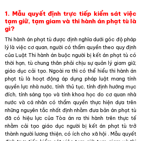
1. Mẫu quyết định trực tiếp kiểm sát việc
tạm giữ, tạm giam và thi hành án phạt tù là
gì?
T
hi hành án phạt tù được định nghĩa dưới góc độ pháp
lý là việc cơ quan, người
có thẩm quyền
theo quy định
của Luật Thi hành án buộc người bị kết án phạt tù có
thời hạn, tù chung thân phải chịu sự quản lý giam giữ,
giáo dục cải tạo. Ngoài ra thì có thể hiểu thi hành án
phạt tù là hoạt động áp dụng pháp luật mang tính
quyền lực nhà nước, tính thủ tục, tính định hướng mục
đích, tính sáng tạo và tính khoa học do cơ quan nhà
nước và cá nhân có thẩm quyền thực hiện dựa trên
những nguyên tắc nhất định nhằm đưa bản án phạt tù
đã có hiệu lực của Tòa án ra thi hành trên thực tế
nhằm cải tạo giáo dục người bị kết án phạt tù trở
thành người lương thiện, có ích cho xã hội .
Mẫu quyết