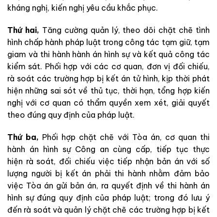
kháng nghị, kiến nghị yêu cầu khắc phục.
Thứ hai,
Tăng cường quản lý, theo dõi chặt chẽ tình
hình chấp hành pháp luật trong công tác tạm giữ, tạm
giam và thi hành hành án hình sự và kết quả công tác
kiểm sát.
Phối hợp với các cơ quan, đơn vị đối chiếu,
rà soát các trường hợp bị kết án tử hình, kịp thời phát
hiện những sai sót về thủ tục, thời hạn, tổng hợp kiến
nghị với cơ quan có thẩm quyền xem xét, giải quyết
theo đúng quy định của pháp luật.
Thứ ba,
Phối hợp chặt chẽ với Tòa án, cơ quan thi
hành án hình sự Công an cùng cấp, tiếp tục thực
hiện rà soát, đối chiếu việc tiếp nhận bản án với số
lượng người bị kết án phải thi hành nhằm đảm bảo
việc Tòa án gửi bản án, ra quyết định về thi hành án
hình sự đúng quy định của pháp luật; trong đó lưu ý
đến rà soát và quản lý chặt chẽ các trường hợp bị kết