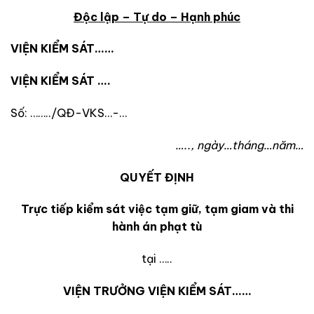
Độc lập – Tự do – Hạnh phúc
VIỆN KIỂM SÁT……
VIỆN KIỂM SÁT ….
Số: ……../QĐ-VKS…-…
….., ngày…tháng…năm…
QUYẾT ĐỊNH
Trực tiếp kiểm sát việc tạm giữ, tạm giam và thi
hành án phạt tù
tại …..
VIỆN TRƯỞNG VIỆN KIỂM SÁT……