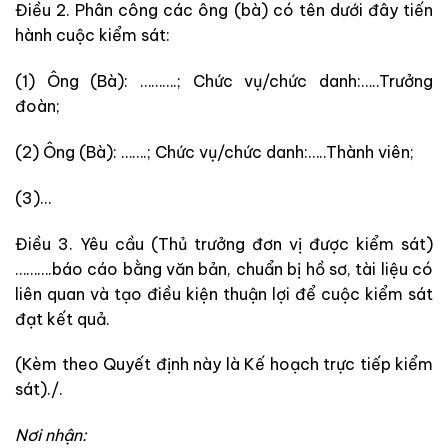
Điều 2. Phân công các ông (bà) có tên dưới đây tiến
hành cuộc kiểm sát:
(1) Ông (Bà): ……….; Chức vụ/chức danh:…..Trưởng
đoàn;
(2) Ông (Bà): …….; Chức vụ/chức danh:…..Thành viên;
(3)…
Điều 3. Yêu cầu (Thủ trưởng đơn vị được kiểm sát)
……….báo cáo bằng văn bản, chuẩn bị hồ sơ, tài liệu có
liên quan và tạo điều kiện thuận lợi để cuộc kiểm sát
đạt kết quả.
(Kèm theo Quyết định này là Kế hoạch trực tiếp kiểm
sát)./.
Nơi nhận: