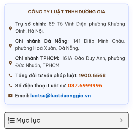
CÔNG TY LUẬT TNHH DƯƠNG GIA
Trụ sở chính:
89 Tô Vĩnh Diện, phường Khương
Đình, Hà Nội.
Chi nhánh Đà Nẵng:
141 Diệp Minh Châu,
phường Hoà Xuân, Đà Nẵng.
Chi nhánh TPHCM:
161A Đào Duy Anh, phường
Đức Nhuận, TPHCM.
Tổng đài tư vấn pháp luật:
1900.6568
Số điện thoại Luật sư:
037.6999996
Email:
luatsu@luatduonggia.vn
Mục lục