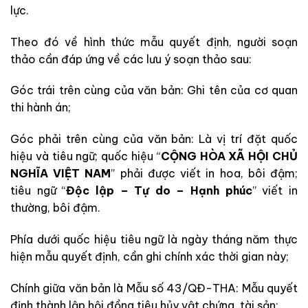
lực.
Theo đó về hình thức mẫu quyết định, người soạn
thảo cần đáp ứng về các lưu ý soạn thảo sau:
Góc trái trên cùng của văn bản: Ghi tên của cơ quan
thi hành án;
Góc phải trên cùng của văn bản: Là vị trí đặt quốc
hiệu và tiêu ngữ; quốc hiệu “
CỘNG HÒA XÃ HỘI CHỦ
NGHĨA VIỆT NAM
” phải được viết in hoa, bôi đậm;
tiêu ngữ “
Độc lập – Tự do – Hạnh phúc
” viết in
thường, bôi đậm.
Phía dưới quốc hiệu tiêu ngữ là ngày tháng năm thực
hiện mẫu quyết định, cần ghi chính xác thời gian này;
Chính giữa văn bản là Mẫu số 43/QĐ-THA: Mẫu quyết
định thành lập hội đồng tiêu hủy vật chứng, tài sản;