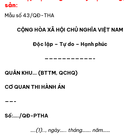
sản:
Mẫu số 43/QĐ-THA
CỘNG HÒA XÃ HỘI CHỦ NGHĨA VIỆT NAM
Độc lập – Tự do – Hạnh phúc
———————————-
QUÂN KHU… (BTTM, QCHQ)
CƠ QUAN THI HÀNH ÁN
——-
Số:…./QĐ-PTHA
….(1).., n
gày….. tháng……. năm……