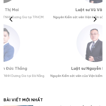
Luật sư Vũ Văn Huân
M.
Nguyên Kiểm sát viên Viện kiểm sát nhân dân tỉnh Phú Yên.
Trư
Luật sư Nguyễn Hoài Bão
g.
Nguyên Kiểm sát viên của Viện kiểm sát nhân dân TP Đà Nẵng.
Lu
BÀI VIẾT MỚI NHẤT