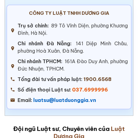
CÔNG TY LUẬT TNHH DƯƠNG GIA
Trụ sở chính:
89 Tô Vĩnh Diện, phường Khương
Đình, Hà Nội.
Chi nhánh Đà Nẵng:
141 Diệp Minh Châu,
phường Hoà Xuân, Đà Nẵng.
Chi nhánh TPHCM:
161A Đào Duy Anh, phường
Đức Nhuận, TPHCM.
Tổng đài tư vấn pháp luật:
1900.6568
Số điện thoại Luật sư:
037.6999996
Email:
luatsu@luatduonggia.vn
Đội ngũ Luật sư, Chuyên viên của
Luật
Dương Gia