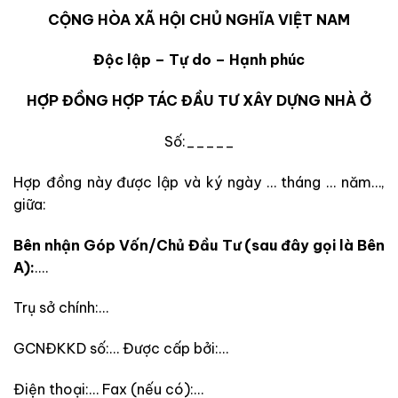
CỘNG HÒA XÃ HỘI CHỦ NGHĨA VIỆT NAM
Độc lập – Tự do – Hạnh phúc
HỢP ĐỒNG
HỢP TÁC
ĐẦU TƯ XÂY DỰNG NHÀ Ở
Số:_____
Hợp đồng này được lập và ký ngày … tháng … năm…,
giữa:
Bên nhận Góp Vốn/Chủ Đầu Tư (sau đây gọi là Bên
A):
.…
Trụ sở chính:…
GCNĐKKD số:… Được cấp bởi:…
Điện thoại:… Fax (nếu có):…