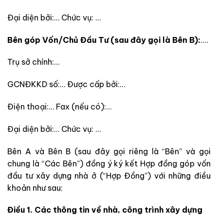
Đại diện bởi:… Chức vụ: …
Bên góp Vốn/Chủ Đầu Tư (sau đây gọi là Bên B):
.…
Trụ sở chính:…
GCNĐKKD số:… Được cấp bởi:…
Điện thoại:… Fax (nếu có):…
Đại diện bởi:… Chức vụ: …
Bên A và Bên B (sau đây gọi riêng là “Bên” và gọi
chung là “Các Bên”) đồng ý ký kết Hợp đồng góp vốn
đầu tư xây dựng nhà ở (“Hợp Đồng”) với những điều
khoản như sau:
Điều 1. Các thông tin về nhà, công trình xây dựng