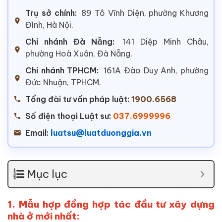
Trụ sở chính:
89 Tô Vĩnh Diện, phường Khương
Đình, Hà Nội.
Chi nhánh Đà Nẵng:
141 Diệp Minh Châu,
phường Hoà Xuân, Đà Nẵng.
Chi nhánh TPHCM:
161A Đào Duy Anh, phường
Đức Nhuận, TPHCM.
Tổng đài tư vấn pháp luật:
1900.6568
Số điện thoại Luật sư:
037.6999996
Email:
luatsu@luatduonggia.vn
Mục lục
1. Mẫu hợp đồng hợp tác đầu tư xây dựng
nhà ở mới nhất: